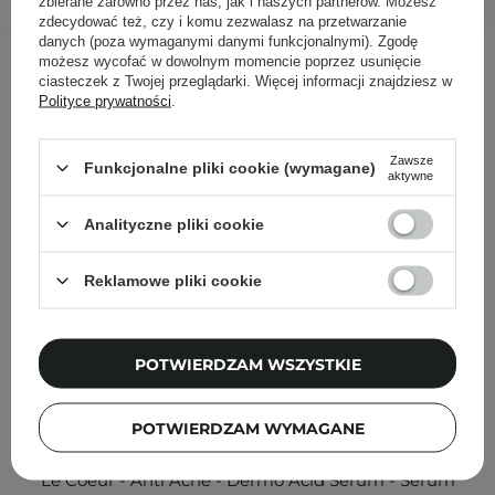
zbierane zarówno przez nas, jak i naszych partnerów. Możesz
zdecydować też, czy i komu zezwalasz na przetwarzanie
danych (poza wymaganymi danymi funkcjonalnymi). Zgodę
Inni klienci sprawdzali również
możesz wycofać w dowolnym momencie poprzez usunięcie
ciasteczek z Twojej przeglądarki. Więcej informacji znajdziesz w
Polityce prywatności
.
Zawsze
Funkcjonalne pliki cookie (wymagane)
aktywne
Analityczne pliki cookie
Reklamowe pliki cookie
POTWIERDZAM WSZYSTKIE
POTWIERDZAM WYMAGANE
Le Coeur - Anti Acne - Dermo Acid Serum - Serum