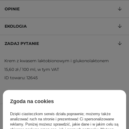
OPINIE
EKOLOGIA
ZADAJ PYTANIE
Krem z kwasem laktobionowym i glukonolaktonem
15,60 zł
/
100 ml
, w tym VAT
ID towaru: 12645
Zgoda na cookies
39,00 zł
49,50 zł
/
szt.
Dzięki ciasteczkom serwis działa poprawnie; możemy także
analizować ruch na stronie i prezentować Ci spersonalizowane
DODAJ DO KOSZYKA
reklamy. Poniżej możesz sprawdzić, jakie dane i w jakim celu są