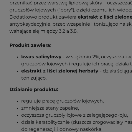
przenikać przez warstwę lipidową skóry i oczyszcza
gruczołów łojowych ("pory"), dzięki czemu ich widoc
Dodatkowo produkt zawiera
ekstrakt z liści zielon
antyoksydacyjnie, przeciwzapalnie i tonizująco na 
wahające się między 3,2 a 3,8.
Produkt zawiera
:
kwas salicylowy
- w stężeniu 2%, oczyszcza z
gruczołów łojowych i reguluje ich pracę, działa 
ekstrakt z liści zielonej herbaty
- działa ściąg
tonizująco.
Działanie produktu:
reguluje pracę gruczołów łojowych,
zmniejsza stany zapalne,
oczyszcza gruczoły łojowe z zalegającego łoju,
działa keratolitycznie (złuszcza zrogowaciały na
do regeneracji i odnowy naskórka,