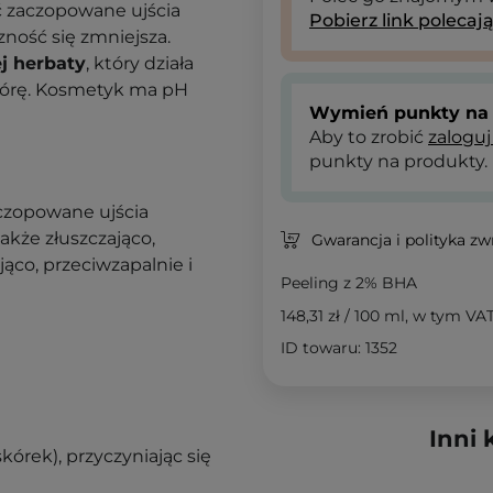
ć zaczopowane ujścia
Pobierz link polecaj
zność się zmniejsza.
ej herbaty
, który działa
skórę. Kosmetyk ma pH
Wymień punkty na 
Aby to zrobić
zaloguj
punkty na produkty.
aczopowane ujścia
także złuszczająco,
Gwarancja i polityka z
ająco, przeciwzapalnie i
Peeling z 2% BHA
148,31 zł
/
100 ml
, w tym VA
ID towaru: 1352
Inni 
skórek), przyczyniając się