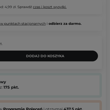
d: 4,99 zł.
Sprawdź
czas i koszt wysyłki.
 w punktach stacjonarnych
i
odbierz za darmo.
t.
DODAJ DO KOSZYKA
owy
z:
175
pkt.
 w
Programie Poleceń
i otrzymaj
437.5
pkt.