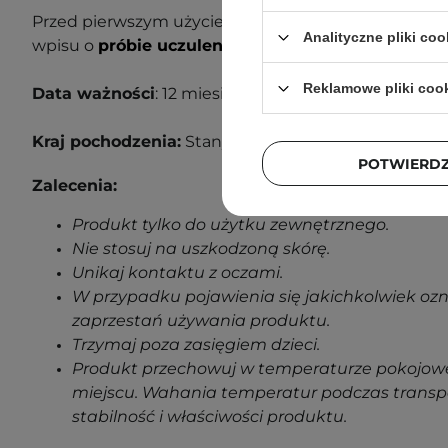
Przed pierwszym użyciem wykonaj próbę uczuleniow
Analityczne pliki coo
wpisu o
próbie uczuleniowej
, aby dowiedzieć się wi
Reklamowe pliki coo
Data ważności
: 12 miesięcy od otwarcia.
Kraj pochodzenia:
Stany Zjednoczone.
POTWIERD
Zalecenia:
Produkt tylko do użytku zewnętrznego.
Nie stosuj na uszkodzoną skórę.
Unikaj kontaktu z oczami.
W przypadku pojawienia się jakichkolwiek oz
zaprzestań używania produktu.
Trzymaj poza zasięgiem dzieci.
Produkt przechowuj w temperaturze pokojowe
miejscu. Wahania temperatur podczas transp
stabilność i właściwości produktu.