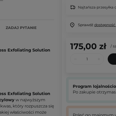
Najtańsza przesyłka o
Sprawdź
dostępność
ZADAJ PYTANIE
175,00 zł
/
sz
ess Exfoliating Solution
Program lojalności
Po zakupie otrzymas
ess Exfoliating Solution
icylowy
w najwyższym
kwas, który rozpuszcza się
takiej właściwości może
Poleć go znajomym