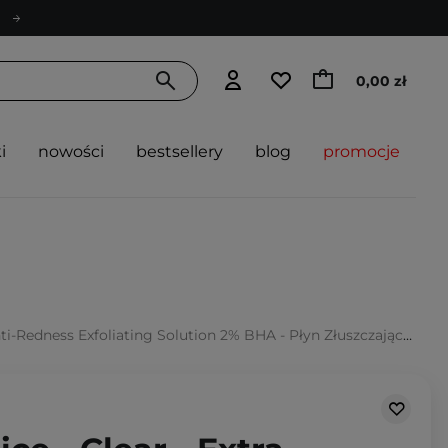
0,00 zł
i
nowości
bestsellery
blog
promocje
xfoliating Solution 2% BHA - Płyn Złuszczający z 2% Kwasem Salicylowym - 118ml