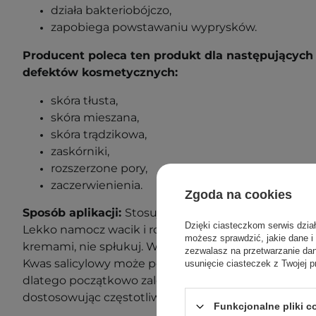
działa bakteriobójczo,
zapobiega powstawaniu wyprysków.
Producent poleca ten produkt dla następujących 
defektów kosmetycznych:
skóra tłusta,
skóra mieszana,
skóra trądzikowa,
zaskórniki,
rozszerzone pory,
zaczerwienienia.
Zgoda na cookies
Sposób aplikacji:
Stosuj 1-2 razy dziennie po dokła
Dzięki ciasteczkom serwis dzia
Lekko namocz wacik i rozprowadź produkt na całą tw
możesz sprawdzić, jakie dane i
kremami, nie spłukuj. W ciągu dnia stosuj wysoki fil
zezwalasz na przetwarzanie d
Kwas salicylowy może powodować podrażnienie i za
usunięcie ciasteczek z Twojej p
dlatego początkowo zalecamy stosowanie tego produ
dostosowując częstotliwość do swojej skóry i jej reak
Funkcjonalne pliki 