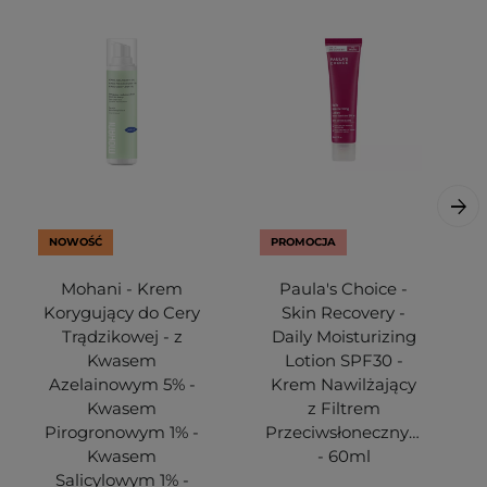
NOWOŚĆ
PROMOCJA
Mohani - Krem
Paula's Choice -
Korygujący do Cery
Skin Recovery -
Trądzikowej - z
Daily Moisturizing
Kwasem
Lotion SPF30 -
Azelainowym 5% -
Krem Nawilżający
Kwasem
z Filtrem
Pirogronowym 1% -
Przeciwsłonecznym
Kwasem
- 60ml
Salicylowym 1% -