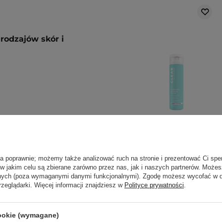
rodzajów skór i
dnym oczyszczeniu skóry.
ła poprawnie; możemy także analizować ruch na stronie i prezentować Ci spe
arz. Stosuj przed
 w jakim celu są zbierane zarówno przez nas, jak i naszych partnerów. Może
Paula's Choice -
tr przeciwsłoneczny.
anych (poza wymaganymi danymi funkcjonalnymi). Zgodę możesz wycofać w
Clear - Regular
czerwienienie naskórka,
rzeglądarki. Więcej informacji znajdziesz w
Polityce prywatności
.
Strength Anti-
ktu 1-2 razy w tygodniu,
Redness
cji.
Exfoliating Solution
cookie (wymagane)