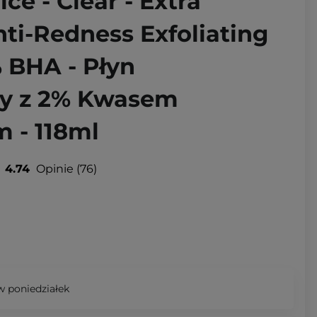
ce - Clear - Extra
ti-Redness Exfoliating
 BHA - Płyn
cy z 2% Kwasem
 - 118ml
4.74
Opinie
76
 poniedziałek