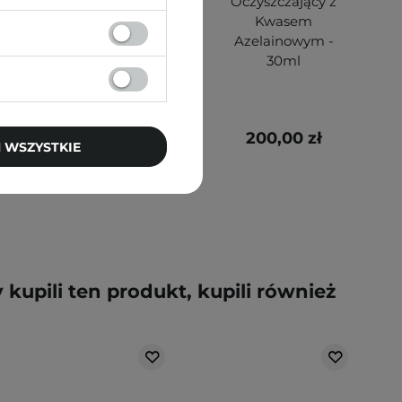
2% BHA - Płyn
Oczyszczający z
Złuszczający z 2%
Kwasem
Kwasem
Azelainowym -
Salicylowym - 30ml
30ml
60,00 zł
200,00 zł
 WSZYSTKIE
y kupili ten produkt, kupili również