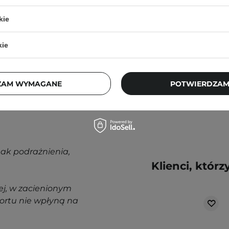
2% BHA - Płyn
ą. Zajrzyj do naszego
Złuszczający z 2%
kie
ęcej.
Kwasem
Salicylowym -
kie
118ml
170,00 zł
ZAM WYMAGANE
POTWIERDZAM
nak podrażnienia,
Klienci, którz
j, w zacienionym
ortu nie wpłyną na