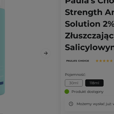
Paula's Choi
Strength An
Solution 2%
Złuszczają
Salicylowym
Pojemność:
30ml
118ml
Produkt dostępny
Możemy wysłać już:
w