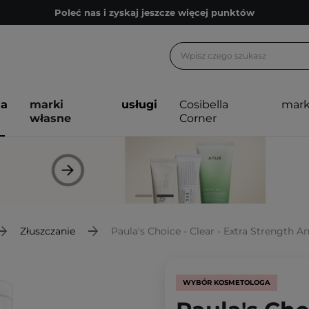
Poleć nas i zyskaj jeszcze więcej punktów
Zapisz się na newsletter pełen porad
Bezpłatne konsultacje kosmetologiczne
Z nami to możliwe! Realizacja zamówienia do 24h.
ja
marki
usługi
Cosibella
mark
Poleć nas i zyskaj jeszcze więcej punktów
własne
Corner
Zapisz się na newsletter pełen porad
Złuszczanie
Paula's Choice - Clear - Extra Strength Anti-Redness E
WYBÓR KOSMETOLOGA