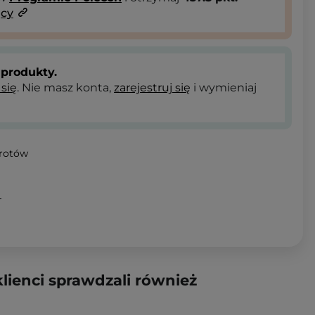
ący
produkty.
 się
. Nie masz konta,
zarejestruj się
i wymieniaj
wrotów
T
klienci sprawdzali również