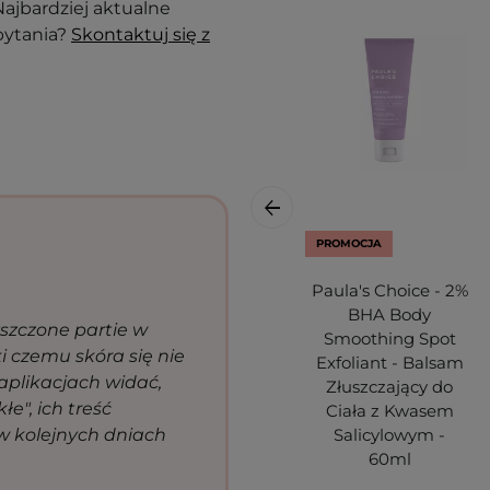
ajbardziej aktualne
pytania?
Skontaktuj się z
PROMOCJA
Paula's Choice - 2%
BHA Body
yszczone partie w
Smoothing Spot
ki czemu skóra się nie
Exfoliant - Balsam
aplikacjach widać,
Złuszczający do
łe", ich treść
Ciała z Kwasem
 w kolejnych dniach
Salicylowym -
60ml