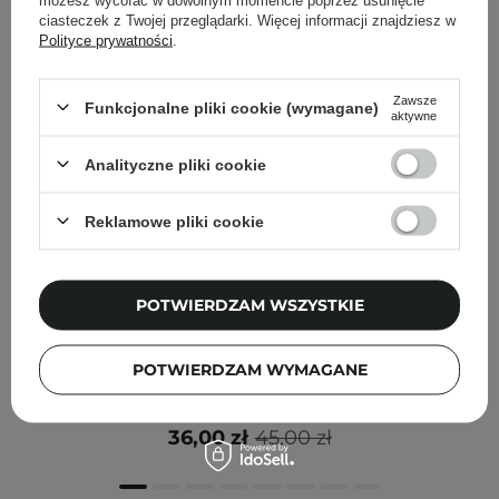
ciasteczek z Twojej przeglądarki. Więcej informacji znajdziesz w
Polityce prywatności
.
Zawsze
Funkcjonalne pliki cookie (wymagane)
aktywne
Analityczne pliki cookie
Reklamowe pliki cookie
POTWIERDZAM WSZYSTKIE
Lilybyred - Juicy Liar Water Tint - Długotrwały Wodny
POTWIERDZAM WYMAGANE
Tint do Ust - 05 Like Pinklemon Fizz - 4g
36,00 zł
45,00 zł