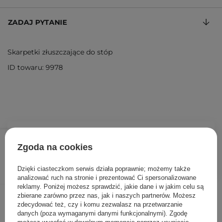
ZADAJ PYTANIE
Skarpetki złuszczające do stóp
ID towaru: 9978
31,00 zł
/
szt.
Zgoda na cookies
DODAJ DO KOSZYKA
Dzięki ciasteczkom serwis działa poprawnie; możemy także
analizować ruch na stronie i prezentować Ci spersonalizowane
reklamy. Poniżej możesz sprawdzić, jakie dane i w jakim celu są
Inni klienci sprawdzali również
zbierane zarówno przez nas, jak i naszych partnerów. Możesz
zdecydować też, czy i komu zezwalasz na przetwarzanie
danych (poza wymaganymi danymi funkcjonalnymi). Zgodę
możesz wycofać w dowolnym momencie poprzez usunięcie