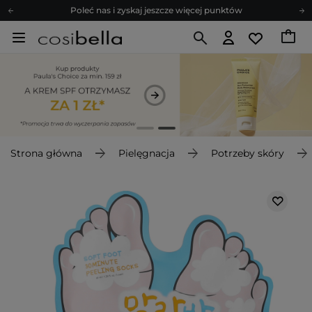
Poleć nas i zyskaj jeszcze więcej punktów
Zapisz się na newsletter pełen porad
Bezpłatne konsultacje kosmetologiczne
Z nami to możliwe! Realizacja zamówienia do 24h.
Poleć nas i zyskaj jeszcze więcej punktów
Zapisz się na newsletter pełen porad
Strona główna
Pielęgnacja
Potrzeby skóry