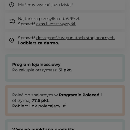
Możemy wysłać już:
dzisiaj!
Najtańsza przesyłka od: 6,99 zł.
Sprawdź
czas i koszt wysyłki.
Sprawdź
dostępność w punktach stacjonarnych
i
odbierz za darmo.
Program lojalnościowy
Po zakupie otrzymasz:
31
pkt.
Poleć go znajomym w
Programie Poleceń
i
otrzymaj
77.5
pkt.
Pobierz link polecający
Wymień punkty na produkty.