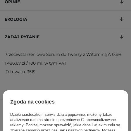
OPINIE
EKOLOGIA
ZADAJ PYTANIE
Przeciwstarzeniowe Serum do Twarzy z Witaminą A 0,3%
1 486,67 zł
/
100 ml
, w tym VAT
ID towaru: 3519
Zgoda na cookies
223,00 zł
/
szt.
Dzięki ciasteczkom serwis działa poprawnie; możemy także
DODAJ DO KOSZYKA
analizować ruch na stronie i prezentować Ci spersonalizowane
reklamy. Poniżej możesz sprawdzić, jakie dane i w jakim celu są
zbierane zarówno przez nas, jak i naszych partnerów. Możesz