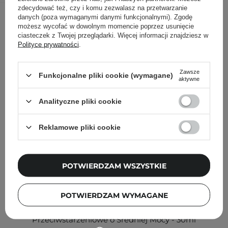
zdecydować też, czy i komu zezwalasz na przetwarzanie
Inni klienci sprawdzali również
danych (poza wymaganymi danymi funkcjonalnymi). Zgodę
możesz wycofać w dowolnym momencie poprzez usunięcie
ciasteczek z Twojej przeglądarki. Więcej informacji znajdziesz w
Polityce prywatności
.
Zawsze
Funkcjonalne pliki cookie (wymagane)
aktywne
Analityczne pliki cookie
Reklamowe pliki cookie
POTWIERDZAM WSZYSTKIE
PROMOCJA
BESTSELLER
POTWIERDZAM WYMAGANE
Medik8 - Crystal Retinal 3 - Stabilne Serum
Przeciwstarzeniowe o Średniej Mocy - 30ml