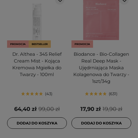
PROMOCJA
BESTSELLER
PROMOCJA
Dr. Althea - 345 Relief
Biodance - Bio-Collagen
Cream Mist - Kojąca
Real Deep Mask -
Kremowa Mgiełka do
Ujędrniająca Maska
Twarzy - 100ml
Kolagenowa do Twarzy -
1szt/34g
43
631
64,40 zł
99,00 zł
17,90 zł
19,90 zł
DODAJ DO KOSZYKA
DODAJ DO KOSZYKA