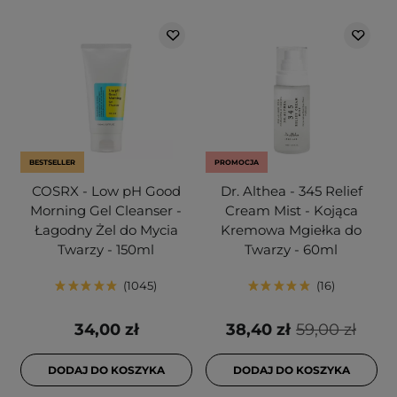
BESTSELLER
PROMOCJA
COSRX - Low pH Good
Dr. Althea - 345 Relief
Morning Gel Cleanser -
Cream Mist - Kojąca
Łagodny Żel do Mycia
Kremowa Mgiełka do
Twarzy - 150ml
Twarzy - 60ml
1045
16
34,00 zł
38,40 zł
59,00 zł
DODAJ DO KOSZYKA
DODAJ DO KOSZYKA