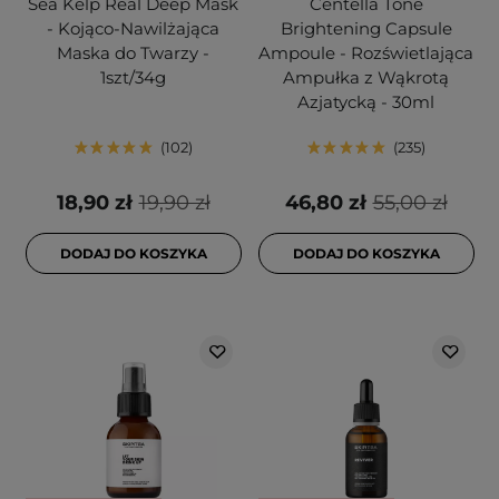
Sea Kelp Real Deep Mask
Centella Tone
- Kojąco-Nawilżająca
Brightening Capsule
Maska do Twarzy -
Ampoule - Rozświetlająca
1szt/34g
Ampułka z Wąkrotą
Azjatycką - 30ml
102
235
18,90 zł
19,90 zł
46,80 zł
55,00 zł
DODAJ DO KOSZYKA
DODAJ DO KOSZYKA