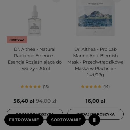
PROMOCJA
Dr. Althea - Natural
Dr. Althea - Pro Lab
Radiance Essence -
Marine Anti-Blemish
Esencja Rozjaśniająca do
Mask - Przeciwtrądzikowa
Twarzy - 30ml
Maska w Płachcie -
1szt/27g
15
14
56,40 zł
94,00 zł
16,00 zł
DODAJ DO KOSZYKA
DODAJ DO KOSZYKA
FILTROWANIE
SORTOWANIE