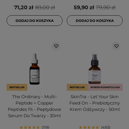
71,20 zł
89,00 zł
59,90 zł
79,90 zł
DODAJ DO KOSZYKA
DODAJ DO KOSZYKA
BESTSELLER
BESTSELLER
WYBÓR KOSMETOLOGA
The Ordinary - Multi-
SkinTra - Let Your Skin
Peptide + Copper
Feed On - Prebiotyczny
Peptides 1% - Peptydowe
Krem Odżywczy - 50ml
Serum Do Twarzy - 30ml
119
493