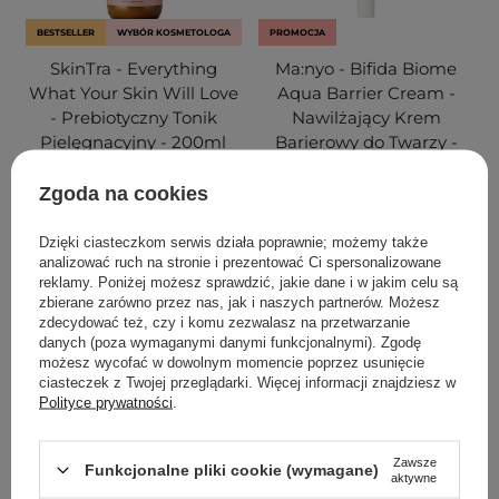
BESTSELLER
WYBÓR KOSMETOLOGA
PROMOCJA
SkinTra - Everything
Ma:nyo - Bifida Biome
What Your Skin Will Love
Aqua Barrier Cream -
- Prebiotyczny Tonik
Nawilżający Krem
Pielęgnacyjny - 200ml
Barierowy do Twarzy -
80ml
Zgoda na cookies
666
91
Dzięki ciasteczkom serwis działa poprawnie; możemy także
analizować ruch na stronie i prezentować Ci spersonalizowane
126,00 zł
75,70 zł
89,00 zł
reklamy. Poniżej możesz sprawdzić, jakie dane i w jakim celu są
zbierane zarówno przez nas, jak i naszych partnerów. Możesz
DODAJ DO KOSZYKA
DODAJ DO KOSZYKA
zdecydować też, czy i komu zezwalasz na przetwarzanie
danych (poza wymaganymi danymi funkcjonalnymi). Zgodę
możesz wycofać w dowolnym momencie poprzez usunięcie
ciasteczek z Twojej przeglądarki. Więcej informacji znajdziesz w
Polityce prywatności
.
Zawsze
Funkcjonalne pliki cookie (wymagane)
aktywne