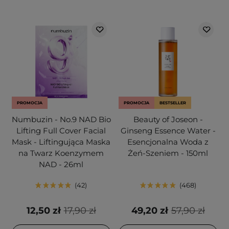
PROMOCJA
PROMOCJA
BESTSELLER
Numbuzin - No.9 NAD Bio
Beauty of Joseon -
Lifting Full Cover Facial
Ginseng Essence Water -
Mask - Liftingująca Maska
Esencjonalna Woda z
na Twarz Koenzymem
Żeń-Szeniem - 150ml
NAD - 26ml
42
468
12,50 zł
17,90 zł
49,20 zł
57,90 zł