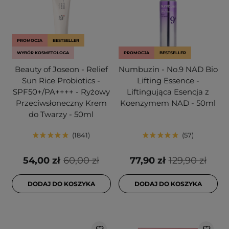
PROMOCJA
BESTSELLER
WYBÓR KOSMETOLOGA
PROMOCJA
BESTSELLER
Beauty of Joseon - Relief
Numbuzin - No.9 NAD Bio
Sun Rice Probiotics -
Lifting Essence -
SPF50+/PA++++ - Ryżowy
Liftingująca Esencja z
Przeciwsłoneczny Krem
Koenzymem NAD - 50ml
do Twarzy - 50ml
1841
57
54,00 zł
60,00 zł
77,90 zł
129,90 zł
DODAJ DO KOSZYKA
DODAJ DO KOSZYKA