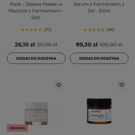
Pack - Zestaw Masek w
Serum z Fermentem z
Płachcie z Fermentami -
Soi - 50ml
5szt.
70
181
26,10 zł
29,00 zł
89,30 zł
105,00 zł
DODAJ DO KOSZYKA
DODAJ DO KOSZYKA
PROMOCJA