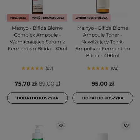
PROMOCJA
WYBÓR KOSMETOLOGA
WYBÓR KOSMETOLOGA
Ma:nyo - Bifida Biome
Ma:nyo - Bifida Biome
Complex Ampoule -
Ampoule Toner -
Wzmacniające Serum z
Nawilżający Tonik-
Fermentem Bifida - 30ml
Ampułka z Fermentem
Bifida - 400ml
97
88
75,70 zł
89,00 zł
95,00 zł
DODAJ DO KOSZYKA
DODAJ DO KOSZYKA