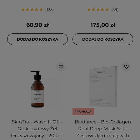
133
39
60,90 zł
175,00 zł
DODAJ DO KOSZYKA
DODAJ DO KOSZYKA
PROMOCJA
SkinTra - Wash It Off -
Biodance - Bio-Collagen
Glukozydowy Żel
Real Deep Mask Set -
Oczyszczający - 200ml
Zestaw Ujędrniających