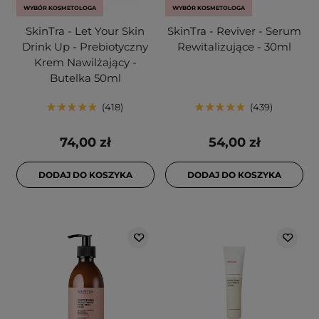
WYBÓR KOSMETOLOGA
WYBÓR KOSMETOLOGA
SkinTra - Let Your Skin
SkinTra - Reviver - Serum
Drink Up - Prebiotyczny
Rewitalizujące - 30ml
Krem Nawilżający -
Butelka 50ml
418
439
74,00 zł
54,00 zł
DODAJ DO KOSZYKA
DODAJ DO KOSZYKA