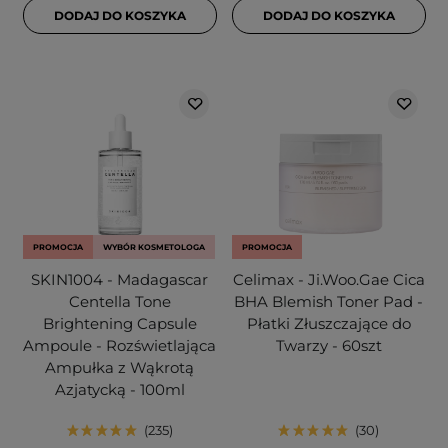
DODAJ DO KOSZYKA
DODAJ DO KOSZYKA
PROMOCJA
WYBÓR KOSMETOLOGA
PROMOCJA
SKIN1004 - Madagascar
Celimax - Ji.Woo.Gae Cica
Centella Tone
BHA Blemish Toner Pad -
Brightening Capsule
Płatki Złuszczające do
Ampoule - Rozświetlająca
Twarzy - 60szt
Ampułka z Wąkrotą
Azjatycką - 100ml
235
30