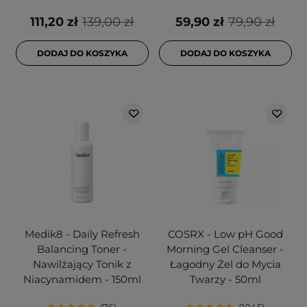
111,20 zł
139,00 zł
59,90 zł
79,90 zł
DODAJ DO KOSZYKA
DODAJ DO KOSZYKA
Medik8 - Daily Refresh
COSRX - Low pH Good
Balancing Toner -
Morning Gel Cleanser -
Nawilżający Tonik z
Łagodny Żel do Mycia
Niacynamidem - 150ml
Twarzy - 50ml