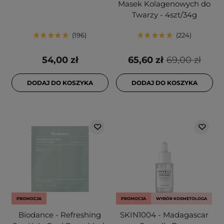
Masek Kolagenowych do
Twarzy - 4szt/34g
196
224
54,00 zł
65,60 zł
69,00 zł
DODAJ DO KOSZYKA
DODAJ DO KOSZYKA
PROMOCJA
PROMOCJA
WYBÓR KOSMETOLOGA
Biodance - Refreshing
SKIN1004 - Madagascar