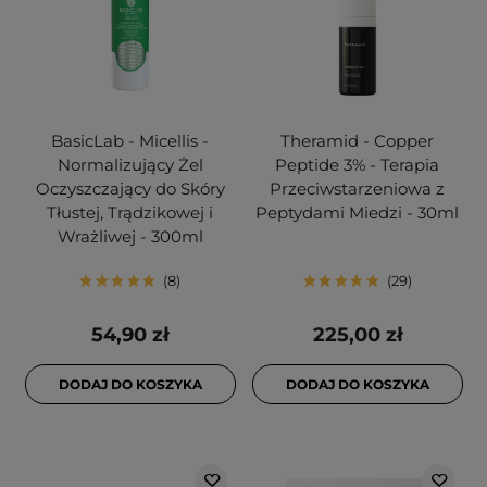
BasicLab - Micellis -
Theramid - Copper
Normalizujący Żel
Peptide 3% - Terapia
Oczyszczający do Skóry
Przeciwstarzeniowa z
Tłustej, Trądzikowej i
Peptydami Miedzi - 30ml
Wrażliwej - 300ml
8
29
54,90 zł
225,00 zł
DODAJ DO KOSZYKA
DODAJ DO KOSZYKA