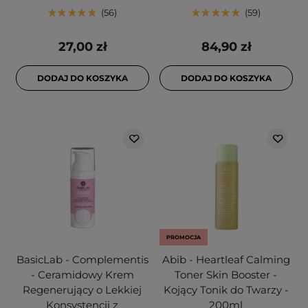
56
59
27,00 zł
84,90 zł
DODAJ DO KOSZYKA
DODAJ DO KOSZYKA
PROMOCJA
BasicLab - Complementis
Abib - Heartleaf Calming
- Ceramidowy Krem
Toner Skin Booster -
Regenerujący o Lekkiej
Kojący Tonik do Twarzy -
Konsystencji z
200ml