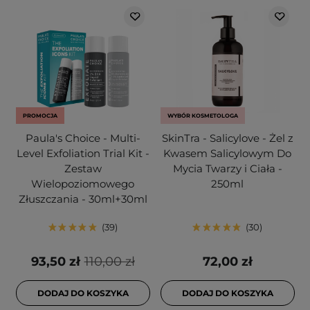
PROMOCJA
WYBÓR KOSMETOLOGA
Paula's Choice - Multi-
SkinTra - Salicylove - Żel z
Level Exfoliation Trial Kit -
Kwasem Salicylowym Do
Zestaw
Mycia Twarzy i Ciała -
Wielopoziomowego
250ml
Złuszczania - 30ml+30ml
39
30
93,50 zł
110,00 zł
72,00 zł
DODAJ DO KOSZYKA
DODAJ DO KOSZYKA