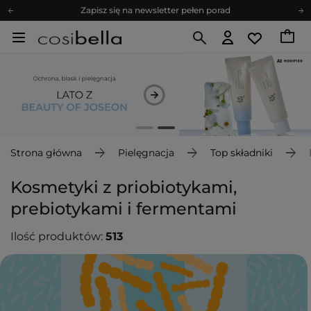
Zapisz się na newsletter pełen porad
Bezpłatne konsultacje kosmetologiczne
Z nami to możliwe! Realizacja zamówienia do 24h.
Poleć nas i zyskaj jeszcze więcej punktów
Zapisz się na newsletter pełen porad
Strona główna
Pielęgnacja
Top składniki
Kosmetyki z priobiotykami,
prebiotykami i fermentami
Ilość produktów:
513