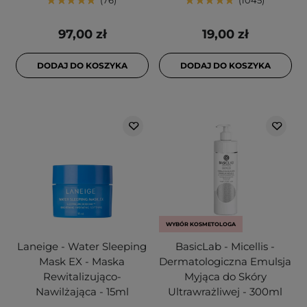
76
1045
97,00 zł
19,00 zł
DODAJ DO KOSZYKA
DODAJ DO KOSZYKA
WYBÓR KOSMETOLOGA
Laneige - Water Sleeping
BasicLab - Micellis -
Mask EX - Maska
Dermatologiczna Emulsja
Rewitalizująco-
Myjąca do Skóry
Nawilżająca - 15ml
Ultrawrażliwej - 300ml