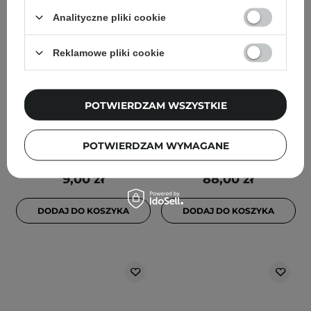
Analityczne pliki cookie
Reklamowe pliki cookie
COSRX - Low pH Good
The Ordinary - Multi-
Morning Gel Cleanser -
Peptide + HA Serum -
Łagodny Żel do Mycia
Peptydowe Serum do
POTWIERDZAM WSZYSTKIE
Twarzy - 20ml
Twarzy - 30ml
POTWIERDZAM WYMAGANE
1045
58
9,00 zł
88,00 zł
DODAJ DO KOSZYKA
DODAJ DO KOSZYKA