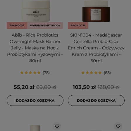
PROMOCJA
WYBÓR KOSMETOLOGA
PROMOCJA
Abib - Rice Probiotics
SKIN1004 - Madagascar
Overnight Mask Barrier
Centella Probio-Cica
Jelly - Maska na Noc z
Enrich Cream - Odżywczy
Probiotykami Ryżowymi -
Krem z Probiotykami -
80ml
50ml
78
68
55,20 zł
69,00 zł
103,50 zł
138,00 zł
DODAJ DO KOSZYKA
DODAJ DO KOSZYKA