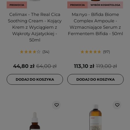
PROMOCJA
PROMOCJA
WYBÓR KOSMETOLOGA
Celimax - The Real Cica
Ma:nyo - Bifida Biome
Soothing Cream - Kojący
Complex Ampoule -
Krem z Wyciągiem z
Wzmacniające Serum z
Wąkroty Azjatyckiej -
Fermentem Bifida - 50ml
50ml
34
97
44,80 zł
64,00 zł
113,10 zł
119,00 zł
DODAJ DO KOSZYKA
DODAJ DO KOSZYKA