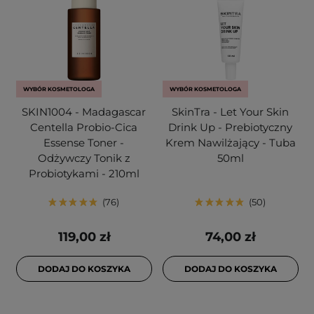
WYBÓR KOSMETOLOGA
WYBÓR KOSMETOLOGA
SKIN1004 - Madagascar
SkinTra - Let Your Skin
Centella Probio-Cica
Drink Up - Prebiotyczny
Essense Toner -
Krem Nawilżający - Tuba
Odżywczy Tonik z
50ml
Probiotykami - 210ml
76
50
119,00 zł
74,00 zł
DODAJ DO KOSZYKA
DODAJ DO KOSZYKA