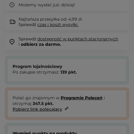
Możemy wysłać już:
dzisiaj!
Najtańsza przesyłka od: 4,99 zł.
Sprawdź
czas i koszt wysyłki.
Sprawdź
dostępność w punktach stacjonarnych
i
odbierz za darmo.
Program lojalnościowy
Po zakupie otrzymasz:
139
pkt.
Poleć go znajomym w
Programie Poleceń
i
otrzymaj
347.5
pkt.
Pobierz link polecający
Wymień punkty na produkty.