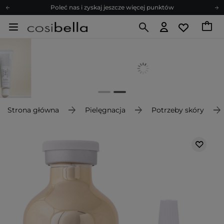
Poleć nas i zyskaj jeszcze więcej punktów
Zapisz się na newsletter pełen porad
Bezpłatne konsultacje kosmetologiczne
Z nami to możliwe! Realizacja zamówienia do 24h.
Poleć nas i zyskaj jeszcze więcej punktów
Zapisz się na newsletter pełen porad
Strona główna
Pielęgnacja
Potrzeby skóry