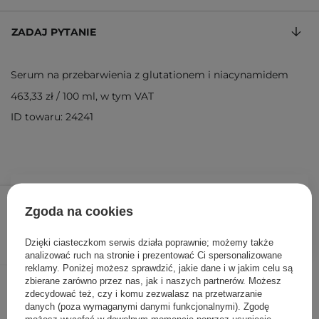
ZADAJ PYTANIE
Serum na przebarwienia z glutationem i niacynamidem
463,33 zł
/
100 ml
, w tym VAT
ID towaru: 24241
139,00 zł
/
szt.
Zgoda na cookies
DODAJ DO KOSZYKA
Dzięki ciasteczkom serwis działa poprawnie; możemy także
analizować ruch na stronie i prezentować Ci spersonalizowane
reklamy. Poniżej możesz sprawdzić, jakie dane i w jakim celu są
Inni klienci sprawdzali również
zbierane zarówno przez nas, jak i naszych partnerów. Możesz
zdecydować też, czy i komu zezwalasz na przetwarzanie
danych (poza wymaganymi danymi funkcjonalnymi). Zgodę
możesz wycofać w dowolnym momencie poprzez usunięcie