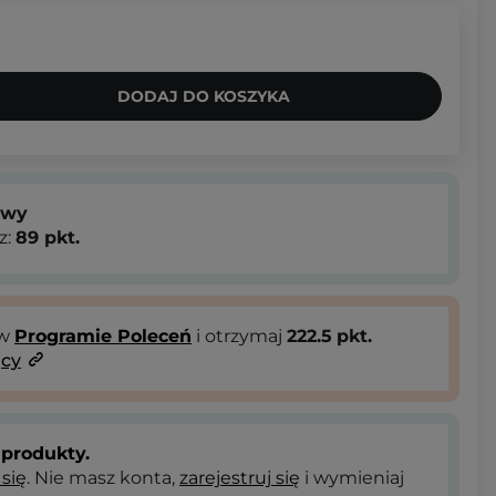
.
DODAJ DO KOSZYKA
owy
z:
89
pkt.
 w
Programie Poleceń
i otrzymaj
222.5
pkt.
ący
produkty.
 się
. Nie masz konta,
zarejestruj się
i wymieniaj