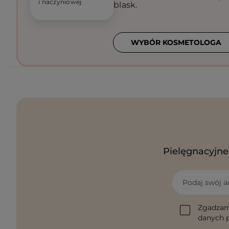
i naczyniowej
blask.
WYBÓR KOSMETOLOGA
Pielęgnacyjne 
Podaj swój a
Zgadzam
danych p