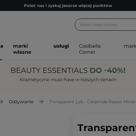
Poleć nas i zyskaj jeszcze więcej punktów
Zapisz się na newsletter pełen porad
Bezpłatne konsultacje kosmetologiczne
Z nami to możliwe! Realizacja zamówienia do 24h.
ja
marki
usługi
Cosibella
mark
Poleć nas i zyskaj jeszcze więcej punktów
własne
Corner
Zapisz się na newsletter pełen porad
Odżywianie
Transparent Lab - Ceramide Repair Moistu
Transparen