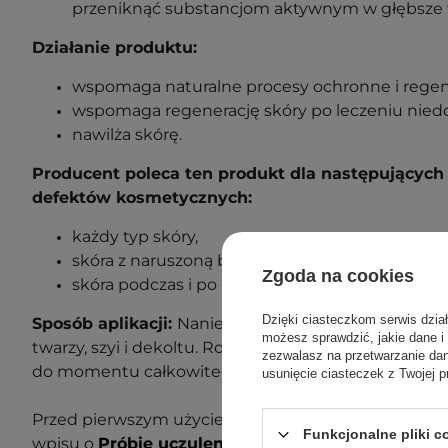
przeniknąć substancjom aktywnym w głębsze 
Działanie produktu:
wspomaga naturalne procesy ochronne i regen
wspomaga regenerację skóry po leczeniu niedo
nawilża skórę.
Producent poleca ten produkt dla następujących 
defektów kosmetycznych:
każdy typ skóry,
skóra z naruszoną barierą hydrolipidową,
Zgoda na cookies
skóra podczas i po leczeniu niedoskonałości.
Dzięki ciasteczkom serwis dzia
Sposób aplikacji:
Nanieś parę kropelek preparatu n
możesz sprawdzić, jakie dane i
twarzy, szyi i dekoltu. Rozprowadź produkt masują
zezwalasz na przetwarzanie d
do momentu całkowitego wchłonięcia. Stosuj rano i
usunięcie ciasteczek z Twojej p
Przed pierwszym użyciem wykonaj próbę uczuleniow
Funkcjonalne pliki 
wpisu o
Próbie uczuleniowej
, aby dowiedzieć się wi