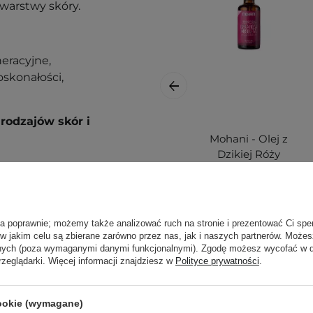
warstwy skóry.
eracyjne,
skonałości,
rodzajów skór i
Mohani - Olej z
Dzikiej Róży
Mosqueta BIO -
50ml
ła poprawnie; możemy także analizować ruch na stronie i prezentować Ci spe
a oczyszczoną skórę
 w jakim celu są zbierane zarówno przez nas, jak i naszych partnerów. Może
c skórę okrężnymi ruchami
anych (poza wymaganymi danymi funkcjonalnymi). Zgodę możesz wycofać w
/lub wieczorem.
59,90 zł
rzeglądarki. Więcej informacji znajdziesz w
Polityce prywatności
.
ą. Zajrzyj do naszego
cookie (wymagane)
ęcej.