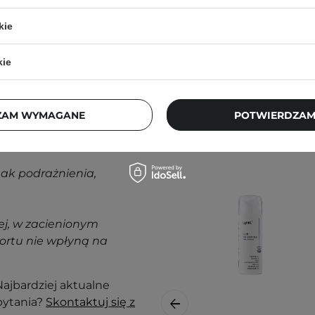
kie
kie
Klienci, którz
ZAM WYMAGANE
POTWIERDZAM
nak podrażnienia,
j, w zacienionym
ortu nie wpłyną na
ajbardziej aktualne
pytania?
Skontaktuj się z