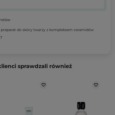
wrotów
y preparat do skóry twarzy z kompleksem ceramidów
AT
klienci sprawdzali również