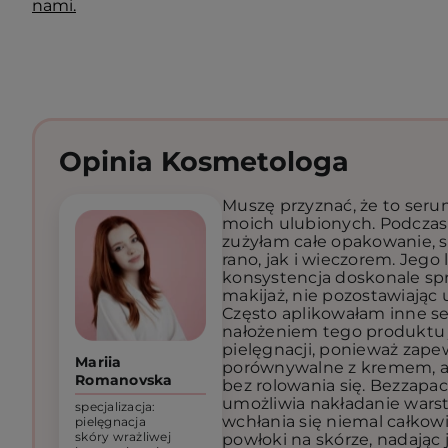
nami.
Opinia Kosmetologa
Muszę przyznać, że to seru
moich ulubionych. Podczas
zużyłam całe opakowanie, s
rano, jak i wieczorem. Jego 
konsystencja doskonale sp
makijaż, nie pozostawiając 
Często aplikowałam inne ser
nałożeniem tego produktu 
pielęgnacji, ponieważ zape
Mariia
porównywalne z kremem, ale
Romanovska
bez rolowania się. Bezzapa
umożliwia nakładanie wars
specjalizacja:
wchłania się niemal całkowi
pielęgnacja
skóry wrażliwej
powłoki na skórze, nadając 