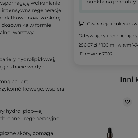
punkty na produkty.
 wspomagają wchłanianie
a intensywną regenerację.
 dodatkowo nawilża skórę.
Gwarancja i polityka z
ą dozownika w formie
alnej warstwy.
Odżywiający i regenerując
296,67 zł
/
100 ml
, w tym V
ID towaru: 7302
ariery hydrolipidowej,
jąc utracie wody z
Inni 
oną barierę
ędzykomórkowego, wspiera
ry hydrolipidowej,
chronne i regeneracyjne
ogiczne skóry, pomaga