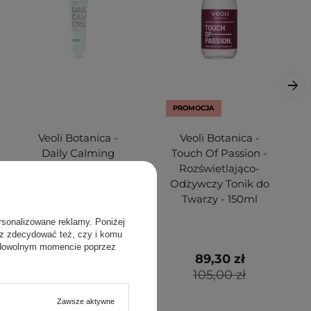
PROMOCJA
Veoli Botanica -
Veoli Botanica -
Daily Calming
Touch Of Passion -
Cream -
Rozświetlająco-
Całodzienny Lekki
Odżywczy Tonik do
Krem Kolący do
Twarzy - 150ml
Twarzy - 75ml
rsonalizowane reklamy. Poniżej
sz zdecydować też, czy i komu
 dowolnym momencie poprzez
99,00 zł
89,30 zł
105,00 zł
Zawsze aktywne