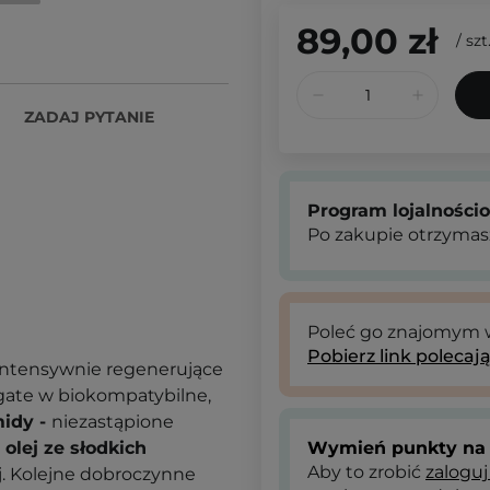
89,00 zł
/
szt
ZADAJ PYTANIE
Program lojalności
Po zakupie otrzymas
Poleć go znajomym
Pobierz link polecaj
 intensywnie regenerujące
ogate w biokompatybilne,
idy -
niezastąpione
i
olej ze słodkich
Wymień punkty na 
Aby to zrobić
zaloguj
ej. Kolejne dobroczynne