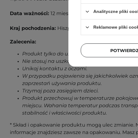
Analityczne pliki coo
Data ważności:
12 miesięcy od otwarcia.
Reklamowe pliki coo
Kraj pochodzenia:
Hiszpania
Zalecenia:
POTWIERD
Produkt tylko do użytku zewnętrznego.
Nie stosuj na uszkodzoną skórę.
Unikaj kontaktu z oczami.
W przypadku pojawienia się jakichkolwiek oz
zaprzestań używania produktu.
Trzymaj poza zasięgiem dzieci.
Produkt przechowuj w temperaturze pokojowe
miejscu. Wahania temperatur podczas transp
stabilność i właściwości produktu.
* Skład i opakowanie produktu mogą ulec zmianie. N
informacje znajdziesz zawsze na opakowaniu. Masz 