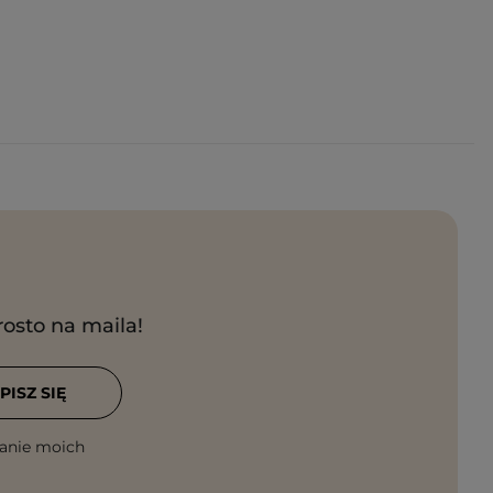
rosto na maila!
PISZ SIĘ
anie moich