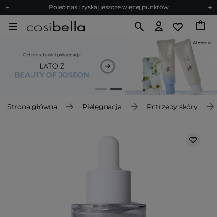
Poleć nas i zyskaj jeszcze więcej punktów
Zapisz się na newsletter pełen porad
Bezpłatne konsultacje kosmetologiczne
Z nami to możliwe! Realizacja zamówienia do 24h.
Poleć nas i zyskaj jeszcze więcej punktów
Zapisz się na newsletter pełen porad
Strona główna
Pielęgnacja
Potrzeby skóry