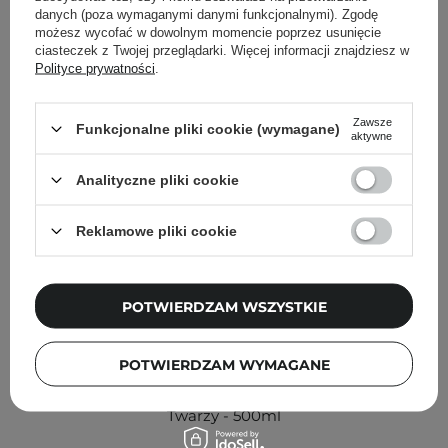
Inni klienci sprawdzali również
danych (poza wymaganymi danymi funkcjonalnymi). Zgodę
możesz wycofać w dowolnym momencie poprzez usunięcie
ciasteczek z Twojej przeglądarki. Więcej informacji znajdziesz w
Polityce prywatności
.
Zawsze
Funkcjonalne pliki cookie (wymagane)
aktywne
Analityczne pliki cookie
Reklamowe pliki cookie
POTWIERDZAM WSZYSTKIE
PROMOCJA
POTWIERDZAM WYMAGANE
Round Lab - 1025 Dokdo Toner - Wygładzający Tonik do
Twarzy - 500ml