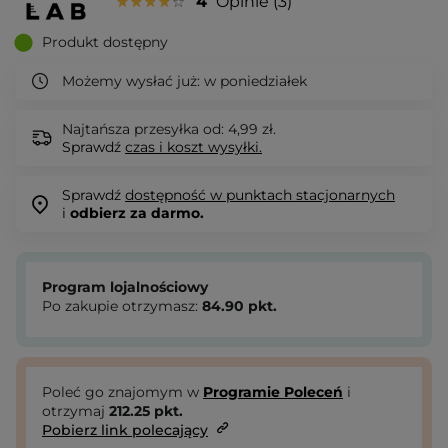
4
Opinie
3
Produkt dostępny
Możemy wysłać już:
w poniedziałek
Najtańsza przesyłka od: 4,99 zł.
Sprawdź
czas i koszt wysyłki.
Sprawdź
dostępność w punktach stacjonarnych
i
odbierz za darmo.
Program lojalnościowy
Po zakupie otrzymasz:
84.90
pkt.
Poleć go znajomym w
Programie Poleceń
i
otrzymaj
212.25
pkt.
Pobierz link polecający