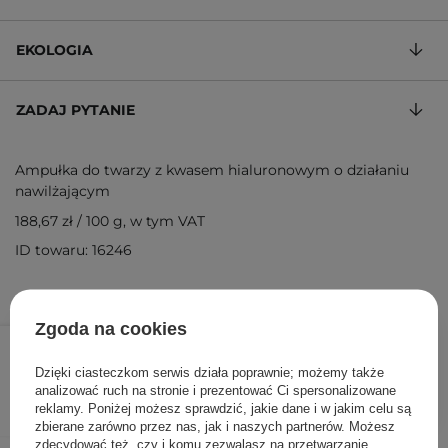
EKOLOGIA
ZADAJ PYTANIE
Ampułka do twarzy z kwasem hialuronowym o działaniu
nawilżającym
188,67 zł
/
100 g
, w tym VAT
ID towaru: 16246
Zgoda na cookies
84,90 zł
/
szt.
Dzięki ciasteczkom serwis działa poprawnie; możemy także
DODAJ DO KOSZYKA
analizować ruch na stronie i prezentować Ci spersonalizowane
reklamy. Poniżej możesz sprawdzić, jakie dane i w jakim celu są
zbierane zarówno przez nas, jak i naszych partnerów. Możesz
zdecydować też, czy i komu zezwalasz na przetwarzanie