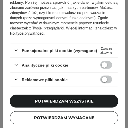
DODAJ DO KOSZYKA
reklamy. Poniżej możesz sprawdzić, jakie dane i w jakim celu są
zbierane zarówno przez nas, jak i naszych partnerów. Możesz
zdecydować też, czy i komu zezwalasz na przetwarzanie
danych (poza wymaganymi danymi funkcjonalnymi). Zgodę
Inni klienci sprawdzali również
możesz wycofać w dowolnym momencie poprzez usunięcie
ciasteczek z Twojej przeglądarki. Więcej informacji znajdziesz w
Polityce prywatności
.
Zawsze
Funkcjonalne pliki cookie (wymagane)
aktywne
Analityczne pliki cookie
Reklamowe pliki cookie
POTWIERDZAM WSZYSTKIE
POTWIERDZAM WYMAGANE
NOWOŚĆ