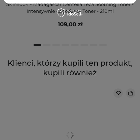
SKIN1004 - Madagascar Centella Teca Soothing Toner -
Intensywnie Łagodzący Toner - 210ml
109,00 zł
Klienci, którzy kupili ten produkt,
kupili również