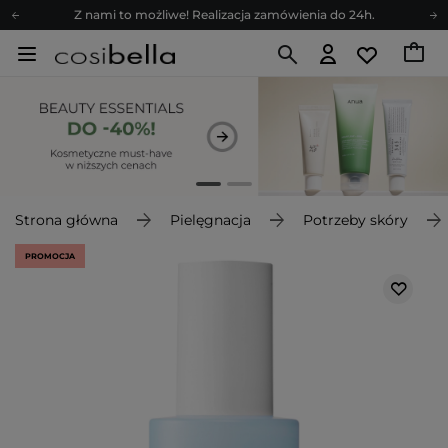
Z nami to możliwe! Realizacja zamówienia do 24h.
Poleć nas i zyskaj jeszcze więcej punktów
Zapisz się na newsletter pełen porad
Bezpłatne konsultacje kosmetologiczne
Z nami to możliwe! Realizacja zamówienia do 24h.
Poleć nas i zyskaj jeszcze więcej punktów
Zapisz się na newsletter pełen porad
Strona główna
Pielęgnacja
Potrzeby skóry
PROMOCJA