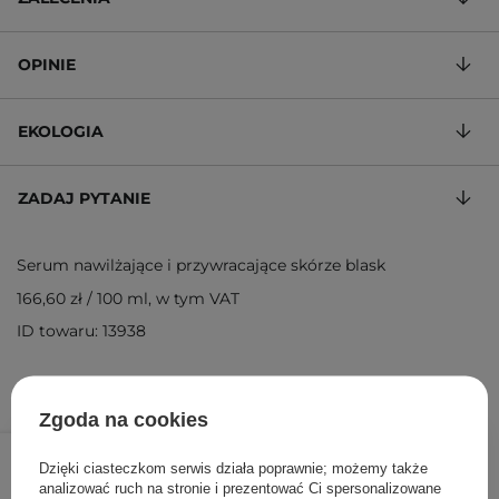
OPINIE
EKOLOGIA
ZADAJ PYTANIE
Serum nawilżające i przywracające skórze blask
166,60 zł
/
100 ml
, w tym VAT
ID towaru: 13938
Zgoda na cookies
83,30 zł
119,00 zł
/
szt.
Dzięki ciasteczkom serwis działa poprawnie; możemy także
analizować ruch na stronie i prezentować Ci spersonalizowane