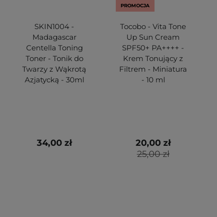
PROMOCJA
SKIN1004 -
Tocobo - Vita Tone
Madagascar
Up Sun Cream
Centella Toning
SPF50+ PA++++ -
Toner - Tonik do
Krem Tonujący z
Twarzy z Wąkrotą
Filtrem - Miniatura
Azjatycką - 30ml
- 10 ml
34,00 zł
20,00 zł
25,00 zł