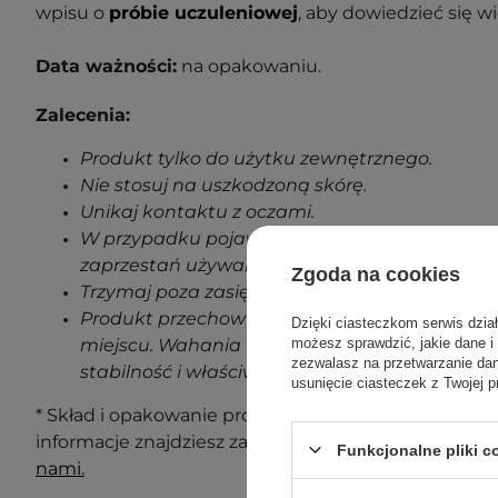
wpisu o
próbie uczuleniowej
, aby dowiedzieć się wi
Data ważności:
na opakowaniu.
Zalecenia:
Produkt tylko do użytku zewnętrznego.
Nie stosuj na uszkodzoną skórę.
Unikaj kontaktu z oczami.
W przypadku pojawienia się jakichkolwiek oz
zaprzestań używania produktu.
Zgoda na cookies
Trzymaj poza zasięgiem dzieci.
Produkt przechowuj w temperaturze pokojowe
Dzięki ciasteczkom serwis dzia
możesz sprawdzić, jakie dane i
miejscu. Wahania temperatur podczas transp
zezwalasz na przetwarzanie d
stabilność i właściwości produktu.
usunięcie ciasteczek z Twojej p
* Skład i opakowanie produktu mogą ulec zmianie. N
informacje znajdziesz zawsze na opakowaniu. Masz 
Funkcjonalne pliki 
nami.