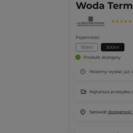
Woda Terma
Pojemność:
150ml
300ml
Produkt dostępny
Możemy wysłać już:
w
Najtańsza przesyłka o
Sprawdź
dostępność