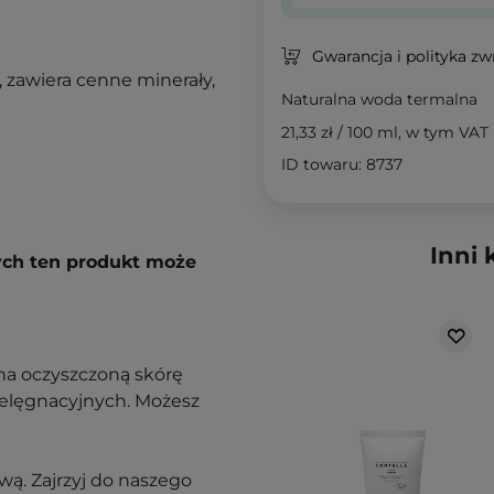
Gwarancja i polityka z
a, zawiera cenne minerały,
Naturalna woda termalna
21,33 zł
/
100 ml
, w tym VAT
ID towaru: 8737
Inni 
rych ten produkt może
na oczyszczoną skórę
pielęgnacyjnych. Możesz
ą. Zajrzyj do naszego