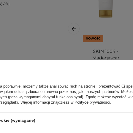
ęcej.
NOWOŚĆ
SKIN 1004 -
Madagascar
nak podrażnienia,
Centella Teca
Cream -
Intensywnie Kojący
Żel-Krem z TECA -
j, w zacienionym
ła poprawnie; możemy także analizować ruch na stronie i prezentować Ci spe
75ml
 w jakim celu są zbierane zarówno przez nas, jak i naszych partnerów. Może
ortu nie wpłyną na
anych (poza wymaganymi danymi funkcjonalnymi). Zgodę możesz wycofać w
rzeglądarki. Więcej informacji znajdziesz w
Polityce prywatności
.
ajbardziej aktualne
99,00 zł
pytania?
Skontaktuj się z
cookie (wymagane)