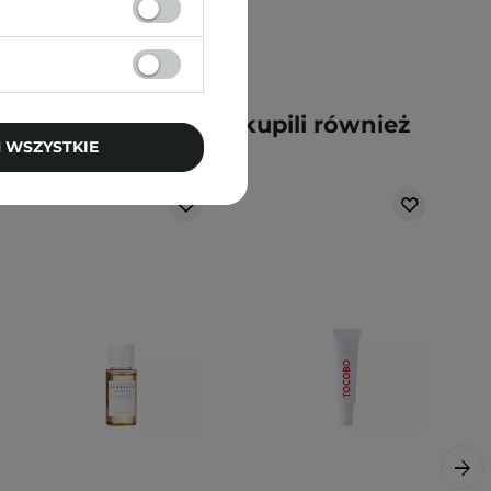
y kupili ten produkt, kupili również
 WSZYSTKIE