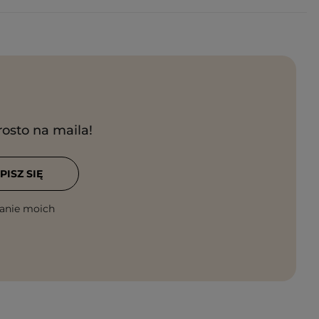
rosto na maila!
PISZ SIĘ
anie moich