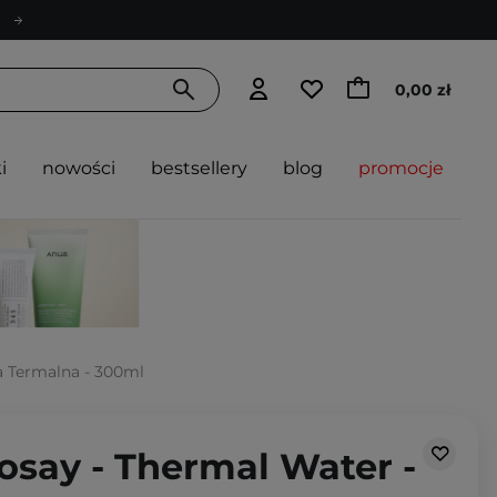
0,00 zł
i
nowości
bestsellery
blog
promocje
a Termalna - 300ml
osay - Thermal Water -