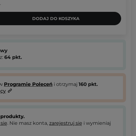
.
DODAJ DO KOSZYKA
owy
z:
64
pkt.
 w
Programie Poleceń
i otrzymaj
160
pkt.
ący
produkty.
 się
. Nie masz konta,
zarejestruj się
i wymieniaj