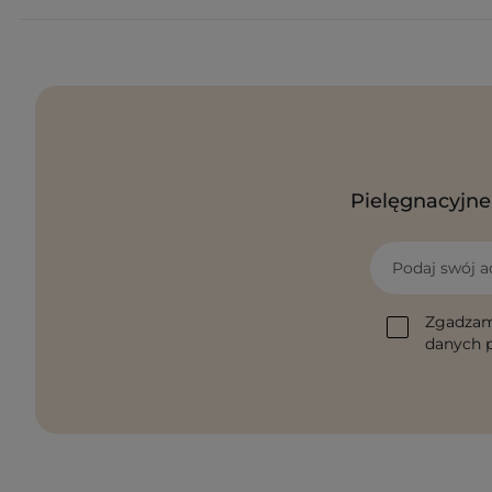
Pielęgnacyjne 
Podaj swój a
Zgadzam
danych p