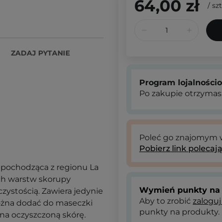
64,00 zł
/
szt
ZADAJ PYTANIE
Program lojalności
Po zakupie otrzymas
Poleć go znajomym
Pobierz link polecaj
 pochodząca z regionu La
ich warstw skorupy
Wymień punkty na 
czystością. Zawiera jedynie
Aby to zrobić
zaloguj
ożna dodać do maseczki
punkty na produkty.
 na oczyszczoną skórę.