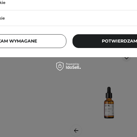
kie
kie
Klienci, którz
ZAM WYMAGANE
POTWIERDZAM