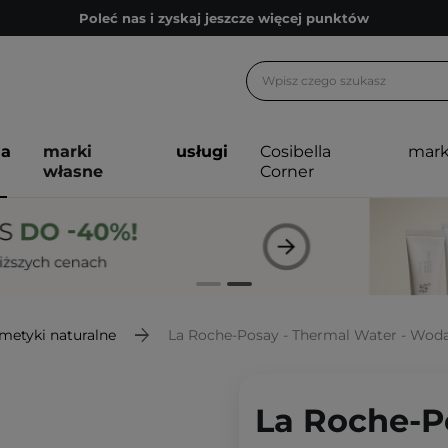
Poleć nas i zyskaj jeszcze więcej punktów
Zapisz się na newsletter pełen porad
Bezpłatne konsultacje kosmetologiczne
Z nami to możliwe! Realizacja zamówienia do 24h.
ja
marki
usługi
Cosibella
mark
Poleć nas i zyskaj jeszcze więcej punktów
własne
Corner
Zapisz się na newsletter pełen porad
metyki naturalne
La Roche-Posay - Thermal Water - Wod
La Roche-P