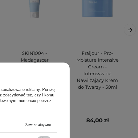
SKIN1004 -
Fraijour - Pro-
Madagascar
Moisture Intensive
Centella Hyalu-
Cream -
Cica Sleeping Pack
Intensywnie
- Żelowa Maska na
Nawilżający Krem
Noc z Wąkrotą
do Twarzy - 50ml
rsonalizowane reklamy. Poniżej
Azjatycką - 30ml
sz zdecydować też, czy i komu
 dowolnym momencie poprzez
39,00 zł
84,00 zł
Zawsze aktywne