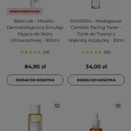
WYBÓR KOSMETOLOGA
BasicLab - Micellis -
SKIN1004 - Madagascar
Dermatologiczna Emulsja
Centella Toning Toner -
Myjąca do Skóry
Tonik do Twarzy z
Ultrawrażliwej - 300ml
Wąkrotą Azjatycką - 30ml
59
96
84,90 zł
34,00 zł
DODAJ DO KOSZYKA
DODAJ DO KOSZYKA