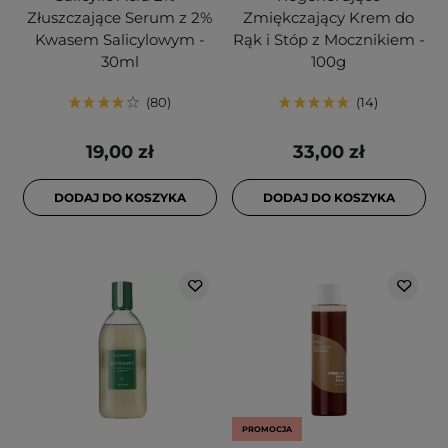
Złuszczające Serum z 2%
Zmiękczający Krem do
Kwasem Salicylowym -
Rąk i Stóp z Mocznikiem -
30ml
100g
80
14
19,00 zł
33,00 zł
DODAJ DO KOSZYKA
DODAJ DO KOSZYKA
PROMOCJA