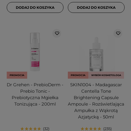
DODAJ DO KOSZYKA
DODAJ DO KOSZYKA
PROMOCJA
PROMOCJA
WYBÓR KOSMETOLOGA
Dr Grehen - PrebioDerm -
SKIN1004 - Madagascar
Prebio Tonic -
Centella Tone
Prebiotyczna Mgiełka
Brightening Capsule
Tonizująca - 200ml
Ampoule - Rozświetlająca
Ampułka z Wąkrotą
Azjatycką - 50ml
32
235