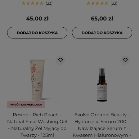
33
33
45,00 zł
65,00 zł
DODAJ DO KOSZYKA
DODAJ DO KOSZYKA
WYBÓR KOSMETOLOGA
Resibo - Rich Peach -
Evolve Organic Beauty -
Natural Face Washing Gel
Hyaluronic Serum 200 -
- Naturalny Żel Myjący do
Nawilżające Serum z
Twarzy - 125ml
Kwasem Hialuronowym -