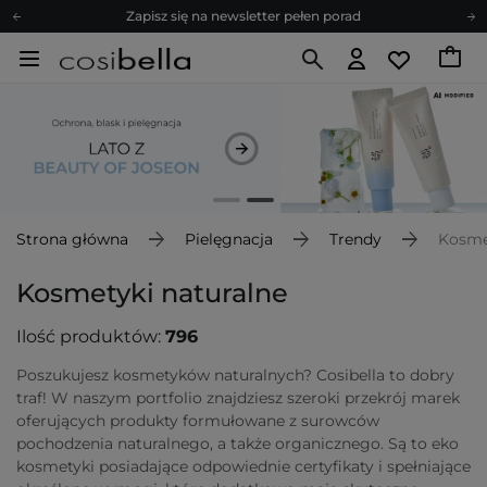
Zapisz się na newsletter pełen porad
Bezpłatne konsultacje kosmetologiczne
Z nami to możliwe! Realizacja zamówienia do 24h.
Poleć nas i zyskaj jeszcze więcej punktów
Zapisz się na newsletter pełen porad
Strona główna
Pielęgnacja
Trendy
Kosme
Kosmetyki naturalne
Ilość produktów:
796
Poszukujesz kosmetyków naturalnych? Cosibella to dobry
traf! W naszym portfolio znajdziesz szeroki przekrój marek
oferujących produkty formułowane z surowców
pochodzenia naturalnego, a także organicznego. Są to eko
kosmetyki posiadające odpowiednie certyfikaty i spełniające