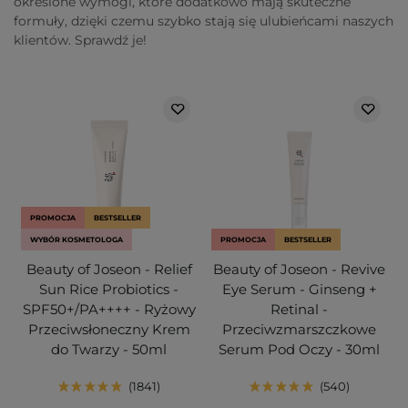
określone wymogi, które dodatkowo mają skuteczne
formuły, dzięki czemu szybko stają się ulubieńcami naszych
klientów. Sprawdź je!
PROMOCJA
BESTSELLER
WYBÓR KOSMETOLOGA
PROMOCJA
BESTSELLER
Beauty of Joseon - Relief
Beauty of Joseon - Revive
Sun Rice Probiotics -
Eye Serum - Ginseng +
SPF50+/PA++++ - Ryżowy
Retinal -
Przeciwsłoneczny Krem
Przeciwzmarszczkowe
do Twarzy - 50ml
Serum Pod Oczy - 30ml
1841
540