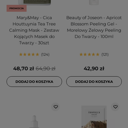
PROMOCJA
Mary&May - Cica
Beauty of Joseon - Apricot
Houttuynia Tea Tree
Blossom Peeling Gel -
Calming Mask - Zestaw
Morelowy Żelowy Peeling
Kojących Masek do
Do Twarzy - 100ml
Twarzy - 30szt
124
121
48,70 zł
64,90 zł
42,90 zł
DODAJ DO KOSZYKA
DODAJ DO KOSZYKA