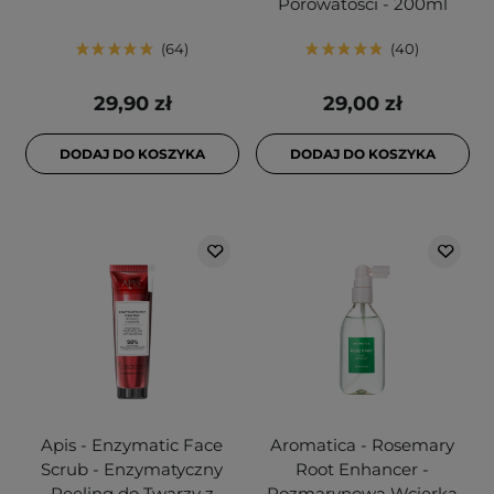
Porowatości - 200ml
64
40
29,90 zł
29,00 zł
DODAJ DO KOSZYKA
DODAJ DO KOSZYKA
Apis - Enzymatic Face
Aromatica - Rosemary
Scrub - Enzymatyczny
Root Enhancer -
Peeling do Twarzy z
Rozmarynowa Wcierka