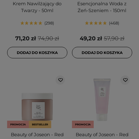
Krem Nawilżający do
Esencjonalna Woda z
Twarzy - 50ml
Żeń-Szeniem - 150ml
298
468
71,20 zł
74,90 zł
49,20 zł
57,90 zł
DODAJ DO KOSZYKA
DODAJ DO KOSZYKA
PROMOCJA
BESTSELLER
PROMOCJA
Beauty of Joseon - Red
Beauty of Joseon - Red