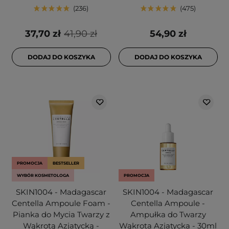
236
475
37,70 zł
41,90 zł
54,90 zł
DODAJ DO KOSZYKA
DODAJ DO KOSZYKA
PROMOCJA
BESTSELLER
WYBÓR KOSMETOLOGA
PROMOCJA
SKIN1004 - Madagascar
SKIN1004 - Madagascar
Centella Ampoule Foam -
Centella Ampoule -
Pianka do Mycia Twarzy z
Ampułka do Twarzy
Wąkrotą Azjatycką -
Wąkrota Azjatycka - 30ml