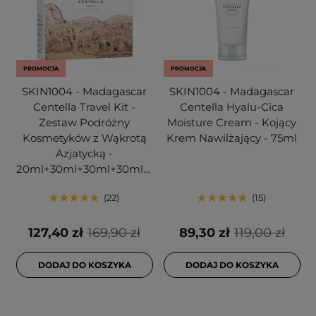
PROMOCJA
PROMOCJA
SKIN1004 - Madagascar
SKIN1004 - Madagascar
Centella Travel Kit -
Centella Hyalu-Cica
Zestaw Podróżny
Moisture Cream - Kojący
Kosmetyków z Wąkrotą
Krem Nawilżający - 75ml
Azjatycką -
20ml+30ml+30ml+30ml+30ml
22
15
127,40 zł
169,90 zł
89,30 zł
119,00 zł
DODAJ DO KOSZYKA
DODAJ DO KOSZYKA