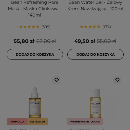
Bean Refreshing Pore
Bean Water Gel - Żelowy
Mask - Maska Glinkowa -
Krem Nawilżający - 100ml
140ml
399
177
55,80 zł
62,00 zł
49,50 zł
55,00 zł
DODAJ DO KOSZYKA
DODAJ DO KOSZYKA
PROMOCJA
BESTSELLER
WYBÓR KOSMETOLOGA