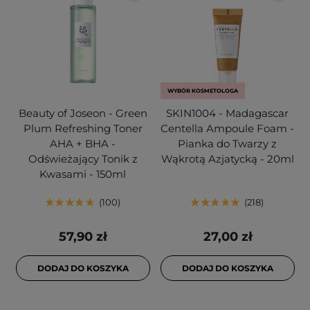
WYBÓR KOSMETOLOGA
Beauty of Joseon - Green
SKIN1004 - Madagascar
Plum Refreshing Toner
Centella Ampoule Foam -
AHA + BHA -
Pianka do Twarzy z
Odświeżający Tonik z
Wąkrotą Azjatycką - 20ml
Kwasami - 150ml
100
218
57,90 zł
27,00 zł
DODAJ DO KOSZYKA
DODAJ DO KOSZYKA