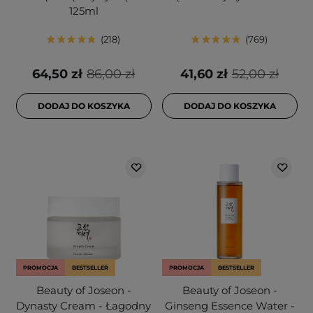
125ml
218
769
64,50 zł
86,00 zł
41,60 zł
52,00 zł
DODAJ DO KOSZYKA
DODAJ DO KOSZYKA
PROMOCJA
BESTSELLER
PROMOCJA
BESTSELLER
Beauty of Joseon -
Beauty of Joseon -
Dynasty Cream - Łagodny
Ginseng Essence Water -