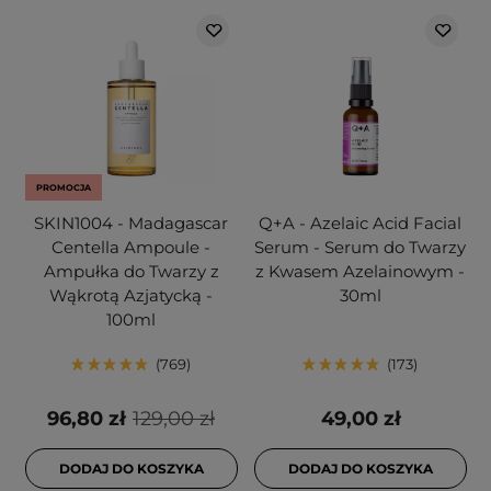
PROMOCJA
SKIN1004 - Madagascar
Q+A - Azelaic Acid Facial
Centella Ampoule -
Serum - Serum do Twarzy
Ampułka do Twarzy z
z Kwasem Azelainowym -
Wąkrotą Azjatycką -
30ml
100ml
769
173
96,80 zł
129,00 zł
49,00 zł
DODAJ DO KOSZYKA
DODAJ DO KOSZYKA