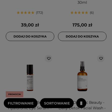
30ml
172
6
39,00 zł
175,00 zł
DODAJ DO KOSZYKA
DODAJ DO KOSZYKA
PROMOCJA
Evolve Organic Beauty -
Evolve Organic Beauty -
FILTROWANIE
SORTOWANIE
Hyaluronic Eye Serum -
Daily Detox Facial Wash -