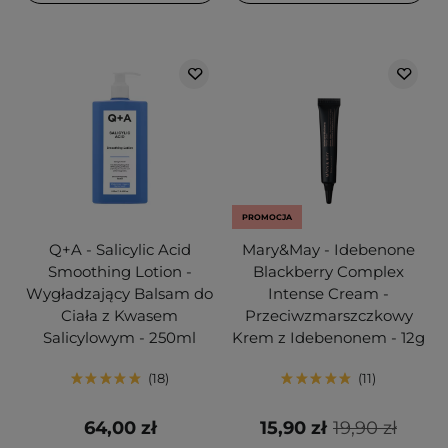
PROMOCJA
Q+A - Salicylic Acid
Mary&May - Idebenone
Smoothing Lotion -
Blackberry Complex
Wygładzający Balsam do
Intense Cream -
Ciała z Kwasem
Przeciwzmarszczkowy
Salicylowym - 250ml
Krem z Idebenonem - 12g
18
11
64,00 zł
15,90 zł
19,90 zł