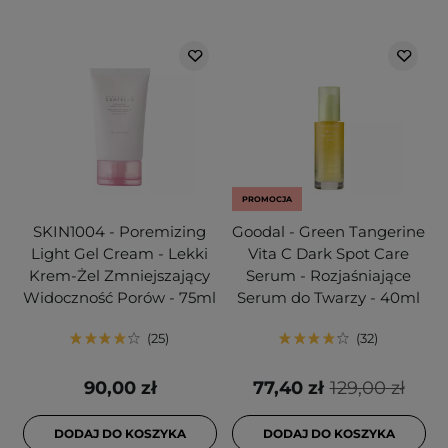
PROMOCJA
SKIN1004 - Poremizing
Goodal - Green Tangerine
Light Gel Cream - Lekki
Vita C Dark Spot Care
Krem-Żel Zmniejszający
Serum - Rozjaśniające
Widoczność Porów - 75ml
Serum do Twarzy - 40ml
25
32
90,00 zł
77,40 zł
129,00 zł
DODAJ DO KOSZYKA
DODAJ DO KOSZYKA