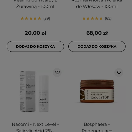
Żurawiną - 100ml
do Włosów - 100ml
39
62
20,00 zł
68,00 zł
DODAJ DO KOSZYKA
DODAJ DO KOSZYKA
Nacomi - Next Level -
Bosphaera -
Salicylic Acid 2% -
Regenerująco