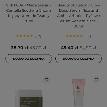
SKIN1004 - Madagascar -
Beauty of Joseon - Glow
Centella Soothing Cream
Deep Serum Rice and
- Kojący Krem do Twarzy -
Alpha-Arbutin - Ryżowe
30ml
Serum Rozjaśniające -
30ml
213
165
38,70 zł
43,00 zł
49,40 zł
54,90 zł
DODAJ DO KOSZYKA
DODAJ DO KOSZYKA