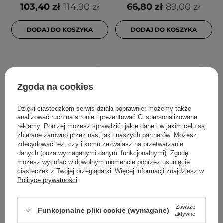
103,40 zł
114,90 zł
66,80 zł
89,00 zł
DODAJ DO KOSZYKA
DODAJ DO KOSZYKA
Zgoda na cookies
Dzięki ciasteczkom serwis działa poprawnie; możemy także
analizować ruch na stronie i prezentować Ci spersonalizowane
reklamy. Poniżej możesz sprawdzić, jakie dane i w jakim celu są
zbierane zarówno przez nas, jak i naszych partnerów. Możesz
zdecydować też, czy i komu zezwalasz na przetwarzanie
PROMOCJA
WYBÓR KOSMETOLOGA
WYBÓR KOSMETOLOGA
danych (poza wymaganymi danymi funkcjonalnymi). Zgodę
SKIN1004 - Madagascar
BasicLab - Famillias -
możesz wycofać w dowolnym momencie poprzez usunięcie
ciasteczek z Twojej przeglądarki. Więcej informacji znajdziesz w
Centella Tone
Nawilżający Krem do
Polityce prywatności
.
Brightening Capsule
Twarzy Lekka
Ampoule - Rozświetlająca
Konsystencja - 75ml
Ampułka z Wąkrotą
Zawsze
Funkcjonalne pliki cookie (wymagane)
aktywne
Azjatycką - 100ml