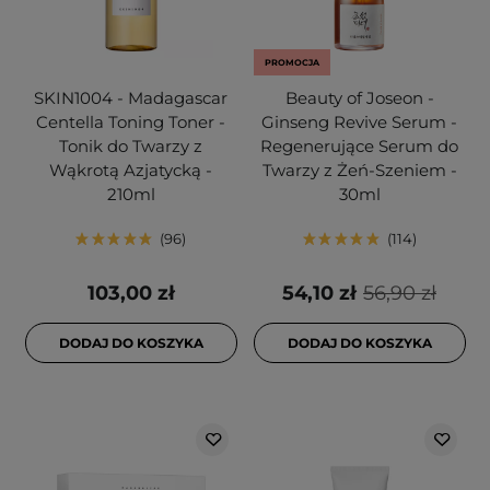
PROMOCJA
SKIN1004 - Madagascar
Beauty of Joseon -
Centella Toning Toner -
Ginseng Revive Serum -
Tonik do Twarzy z
Regenerujące Serum do
Wąkrotą Azjatycką -
Twarzy z Żeń-Szeniem -
210ml
30ml
96
114
103,00 zł
54,10 zł
56,90 zł
DODAJ DO KOSZYKA
DODAJ DO KOSZYKA