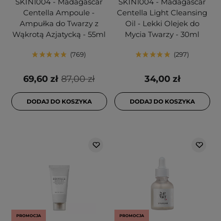
SKIN1004 - Madagascar
SKIN1004 - Madagascar
Centella Ampoule -
Centella Light Cleansing
Ampułka do Twarzy z
Oil - Lekki Olejek do
Wąkrotą Azjatycką - 55ml
Mycia Twarzy - 30ml
769
297
69,60 zł
87,00 zł
34,00 zł
DODAJ DO KOSZYKA
DODAJ DO KOSZYKA
PROMOCJA
PROMOCJA