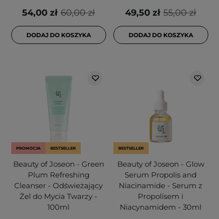
54,00 zł
60,00 zł
49,50 zł
55,00 zł
DODAJ DO KOSZYKA
DODAJ DO KOSZYKA
PROMOCJA
BESTSELLER
BESTSELLER
Beauty of Joseon - Green
Beauty of Joseon - Glow
Plum Refreshing
Serum Propolis and
Cleanser - Odświeżający
Niacinamide - Serum z
Żel do Mycia Twarzy -
Propolisem i
100ml
Niacynamidem - 30ml