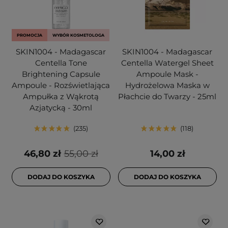
PROMOCJA
WYBÓR KOSMETOLOGA
SKIN1004 - Madagascar
SKIN1004 - Madagascar
Centella Tone
Centella Watergel Sheet
Brightening Capsule
Ampoule Mask -
Ampoule - Rozświetlająca
Hydrożelowa Maska w
Ampułka z Wąkrotą
Płachcie do Twarzy - 25ml
Azjatycką - 30ml
235
118
46,80 zł
55,00 zł
14,00 zł
DODAJ DO KOSZYKA
DODAJ DO KOSZYKA