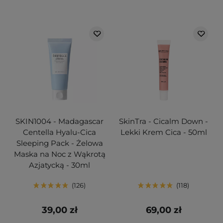
SKIN1004 - Madagascar
SkinTra - Cicalm Down -
Centella Hyalu-Cica
Lekki Krem Cica - 50ml
Sleeping Pack - Żelowa
Maska na Noc z Wąkrotą
Azjatycką - 30ml
126
118
39,00 zł
69,00 zł