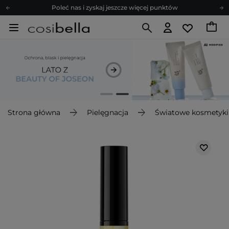
Poleć nas i zyskaj jeszcze więcej punktów
Zapisz się na newsletter pełen porad
Bezpłatne konsultacje kosmetologiczne
Z nami to możliwe! Realizacja zamówienia do 24h.
Poleć nas i zyskaj jeszcze więcej punktów
Zapisz się na newsletter pełen porad
Strona główna
Pielęgnacja
Światowe kosmetyki