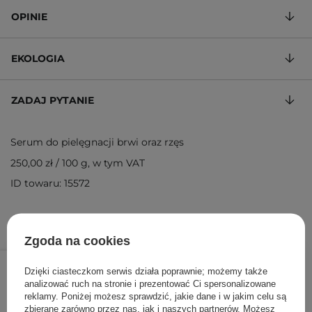
OPINIE
EKOLOGIA
ZADAJ PYTANIE
Serum do pielęgnacji brwi oraz rzęs
250,00 zł
/
100 g
, w tym VAT
ID towaru: 15572
Zgoda na cookies
20,00 zł
/
szt.
Dzięki ciasteczkom serwis działa poprawnie; możemy także
analizować ruch na stronie i prezentować Ci spersonalizowane
DODAJ DO KOSZYKA
reklamy. Poniżej możesz sprawdzić, jakie dane i w jakim celu są
zbierane zarówno przez nas, jak i naszych partnerów. Możesz