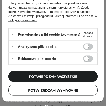
zdecydować też, czy i komu zezwalasz na przetwarzanie
danych (poza wymaganymi danymi funkcjonalnymi). Zgodę
Inni klienci sprawdzali również
możesz wycofać w dowolnym momencie poprzez usunięcie
ciasteczek z Twojej przeglądarki. Więcej informacji znajdziesz w
Polityce prywatności
.
Zawsze
Funkcjonalne pliki cookie (wymagane)
aktywne
Analityczne pliki cookie
Reklamowe pliki cookie
POTWIERDZAM WSZYSTKIE
POTWIERDZAM WYMAGANE
Claresa - Smokin' Hot Wydłużająco - Pogrubiający Tusz