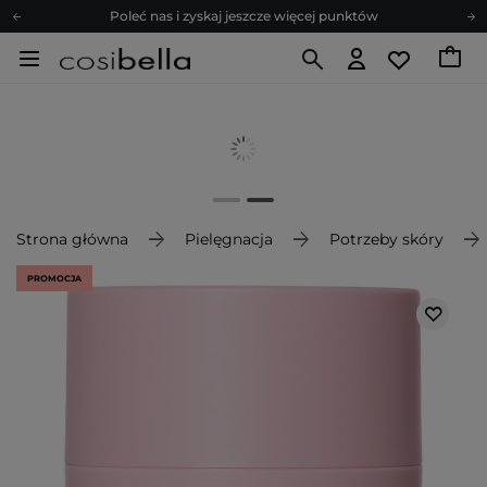
Poleć nas i zyskaj jeszcze więcej punktów
Zapisz się na newsletter pełen porad
Bezpłatne konsultacje kosmetologiczne
Z nami to możliwe! Realizacja zamówienia do 24h.
Poleć nas i zyskaj jeszcze więcej punktów
Zapisz się na newsletter pełen porad
Strona główna
Pielęgnacja
Potrzeby skóry
PROMOCJA