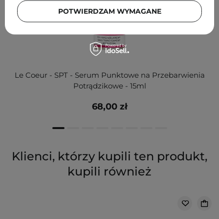
POTWIERDZAM WYMAGANE
Le Coeur - SPT - Serum Punktowe na Przebarwienia
Potrądzikowe - 15ml
68,00 zł
Klienci, którzy kupili ten produkt,
kupili również