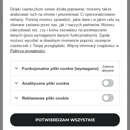
ID towaru: 27270
Dzięki ciasteczkom serwis działa poprawnie; możemy także
analizować ruch na stronie i prezentować Ci spersonalizowane
reklamy. Poniżej możesz sprawdzić, jakie dane i w jakim celu są
zbierane zarówno przez nas, jak i naszych partnerów. Możesz
94,10 zł
99,00 zł
/
szt.
zdecydować też, czy i komu zezwalasz na przetwarzanie
danych (poza wymaganymi danymi funkcjonalnymi). Zgodę
możesz wycofać w dowolnym momencie poprzez usunięcie
DODAJ DO KOSZYKA
ciasteczek z Twojej przeglądarki. Więcej informacji znajdziesz w
Polityce prywatności
.
Inni klienci sprawdzali również
Zawsze
Funkcjonalne pliki cookie (wymagane)
aktywne
Analityczne pliki cookie
Reklamowe pliki cookie
POTWIERDZAM WSZYSTKIE