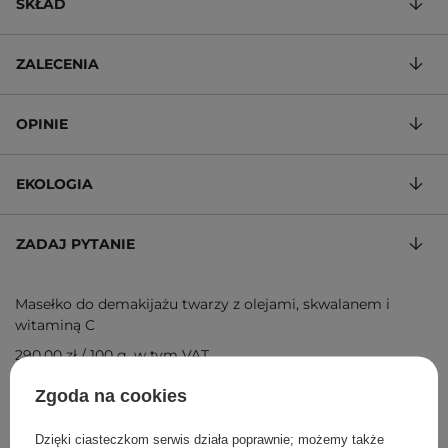
SKŁAD
ZALECENIA
OPINIE
EKOLOGIA
ZADAJ PYTANIE
Masełko do demakijażu twarzy z olejami, skwalanem i
witaminą C
290,00 zł
/
100 g
, w tym VAT
ID towaru: 27271
Zgoda na cookies
Dzięki ciasteczkom serwis działa poprawnie; możemy także