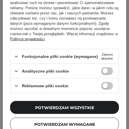
analizować ruch na stronie i prezentować Ci spersonalizowane
116,00 zł
/
szt.
reklamy. Poniżej możesz sprawdzić, jakie dane i w jakim celu są
zbierane zarówno przez nas, jak i naszych partnerów. Możesz
zdecydować też, czy i komu zezwalasz na przetwarzanie
DODAJ DO KOSZYKA
danych (poza wymaganymi danymi funkcjonalnymi). Zgodę
możesz wycofać w dowolnym momencie poprzez usunięcie
ciasteczek z Twojej przeglądarki. Więcej informacji znajdziesz w
Polityce prywatności
.
Inni klienci sprawdzali również
Zawsze
Funkcjonalne pliki cookie (wymagane)
aktywne
Analityczne pliki cookie
Reklamowe pliki cookie
POTWIERDZAM WSZYSTKIE
POTWIERDZAM WYMAGANE