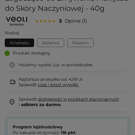
do Skóry Naczyniowej - 40g
5
Opinie
1
Rodzaj:
Kindness
Balance
Passion
Produkt dostępny
Możemy wysłać już:
w poniedziałek
Najtańsza przesyłka od: 4,99 zł.
Sprawdź
czas i koszt wysyłki.
Sprawdź
dostępność w punktach stacjonarnych
i
odbierz za darmo.
Program lojalnościowy
Po zakupie otrzymasz:
116
pkt.