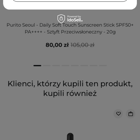
Purito Seoul - Daily Soft Touch Sunscreen Stick SPF50+
PA++++ - Sztyft Przeciwsłoneczny - 20g
80,00 zł
105,00 zł
Klienci, którzy kupili ten produkt,
kupili również