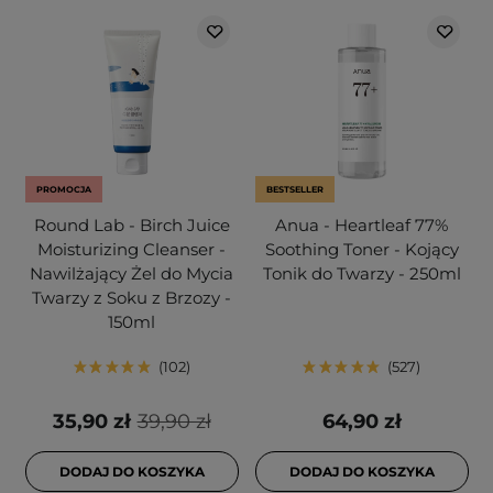
PROMOCJA
BESTSELLER
Round Lab - Birch Juice
Anua - Heartleaf 77%
Moisturizing Cleanser -
Soothing Toner - Kojący
Nawilżający Żel do Mycia
Tonik do Twarzy - 250ml
Twarzy z Soku z Brzozy -
150ml
102
527
35,90 zł
39,90 zł
64,90 zł
DODAJ DO KOSZYKA
DODAJ DO KOSZYKA