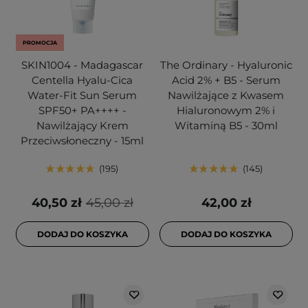
PROMOCJA
SKIN1004 - Madagascar
The Ordinary - Hyaluronic
Centella Hyalu-Cica
Acid 2% + B5 - Serum
Water-Fit Sun Serum
Nawilżające z Kwasem
SPF50+ PA++++ -
Hialuronowym 2% i
Nawilżający Krem
Witaminą B5 - 30ml
Przeciwsłoneczny - 15ml
195
145
40,50 zł
45,00 zł
42,00 zł
DODAJ DO KOSZYKA
DODAJ DO KOSZYKA