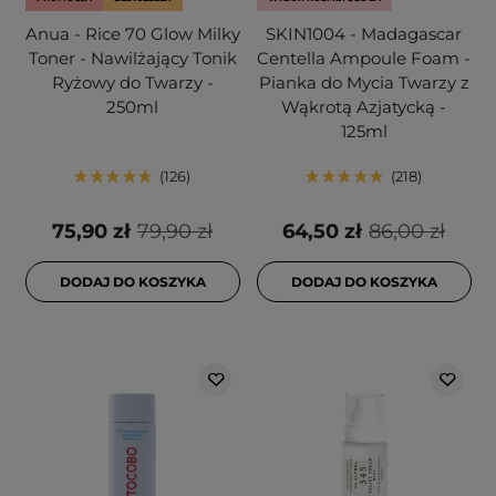
Anua - Rice 70 Glow Milky
SKIN1004 - Madagascar
Toner - Nawilżający Tonik
Centella Ampoule Foam -
Ryżowy do Twarzy -
Pianka do Mycia Twarzy z
250ml
Wąkrotą Azjatycką -
125ml
126
218
75,90 zł
79,90 zł
64,50 zł
86,00 zł
DODAJ DO KOSZYKA
DODAJ DO KOSZYKA