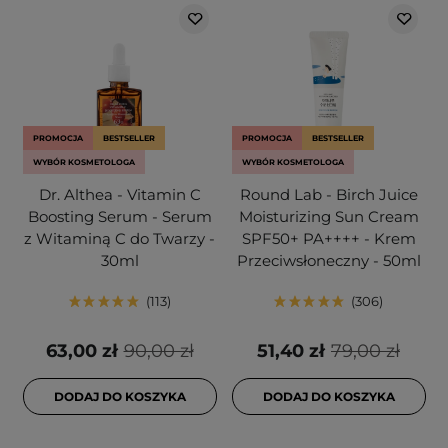
PROMOCJA
BESTSELLER
PROMOCJA
BESTSELLER
WYBÓR KOSMETOLOGA
WYBÓR KOSMETOLOGA
Dr. Althea - Vitamin C
Round Lab - Birch Juice
Boosting Serum - Serum
Moisturizing Sun Cream
z Witaminą C do Twarzy -
SPF50+ PA++++ - Krem
30ml
Przeciwsłoneczny - 50ml
113
306
63,00 zł
90,00 zł
51,40 zł
79,00 zł
DODAJ DO KOSZYKA
DODAJ DO KOSZYKA