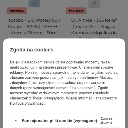
PROMOCJA
PROMOCJA
Tocobo - Bio Watery Sun
Dr. Althea - 345 Relief
Cream - SPF50 PA++++ -
Cream Mist - Kojąca
Krem z Filtrem - 50ml
Kremowa Mgiełka do
Twarzy - 60ml
Zgoda na cookies
206
16
Dzięki ciasteczkom serwis działa poprawnie; możemy także
48,30 zł
69,00 zł
38,40 zł
59,00 zł
analizować ruch na stronie i prezentować Ci spersonalizowane
reklamy. Poniżej możesz sprawdzić, jakie dane i w jakim celu są
zbierane zarówno przez nas, jak i naszych partnerów. Możesz
DODAJ DO KOSZYKA
DODAJ DO KOSZYKA
zdecydować też, czy i komu zezwalasz na przetwarzanie
danych (poza wymaganymi danymi funkcjonalnymi). Zgodę
możesz wycofać w dowolnym momencie poprzez usunięcie
ciasteczek z Twojej przeglądarki. Więcej informacji znajdziesz w
Polityce prywatności
.
Zawsze
Funkcjonalne pliki cookie (wymagane)
aktywne