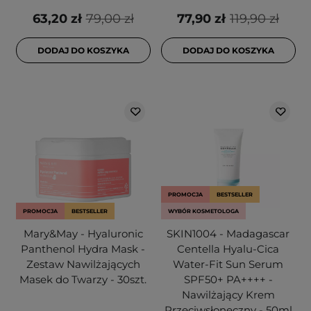
63,20 zł
79,00 zł
77,90 zł
119,90 zł
DODAJ DO KOSZYKA
DODAJ DO KOSZYKA
PROMOCJA
BESTSELLER
PROMOCJA
BESTSELLER
WYBÓR KOSMETOLOGA
Mary&May - Hyaluronic
SKIN1004 - Madagascar
Panthenol Hydra Mask -
Centella Hyalu-Cica
Zestaw Nawilżających
Water-Fit Sun Serum
Masek do Twarzy - 30szt.
SPF50+ PA++++ -
Nawilżający Krem
Przeciwsłoneczny - 50ml