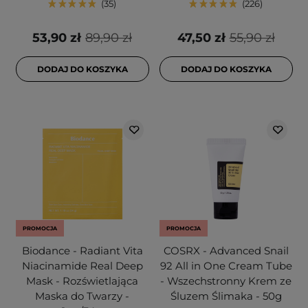
35
226
53,90 zł
89,90 zł
47,50 zł
55,90 zł
DODAJ DO KOSZYKA
DODAJ DO KOSZYKA
PROMOCJA
PROMOCJA
Biodance - Radiant Vita
COSRX - Advanced Snail
Niacinamide Real Deep
92 All in One Cream Tube
Mask - Rozświetlająca
- Wszechstronny Krem ze
Maska do Twarzy -
Śluzem Ślimaka - 50g