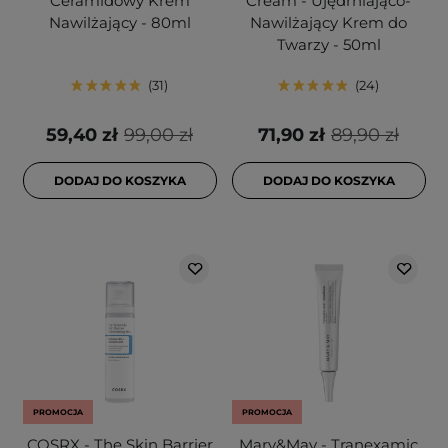
Ceramidowy Krem
Cream - Ujędrniająco-
Nawilżający - 80ml
Nawilżający Krem do
Twarzy - 50ml
31
24
59,40 zł
99,00 zł
71,90 zł
89,90 zł
DODAJ DO KOSZYKA
DODAJ DO KOSZYKA
PROMOCJA
PROMOCJA
COSRX - The Skin Barrier
Mary&May - Tranexamic