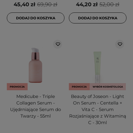
45,40 zł
69,90 zł
44,20 zł
52,00 zł
DODAJ DO KOSZYKA
DODAJ DO KOSZYKA
PROMOCJA
PROMOCJA
WYBÓR KOSMETOLOGA
Medicube - Triple
Beauty of Joseon - Light
Collagen Serum -
On Serum - Centella +
Ujędrniające Serum do
Vita C - Serum
Twarzy - 55ml
Rozjaśniające z Witaminą
C - 30ml