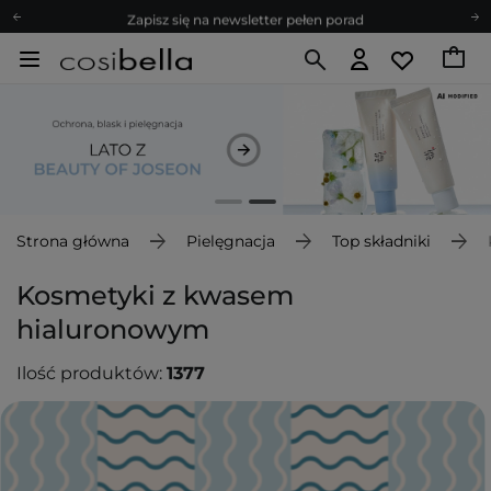
Zapisz się na newsletter pełen porad
Bezpłatne konsultacje kosmetologiczne
Z nami to możliwe! Realizacja zamówienia do 24h.
Poleć nas i zyskaj jeszcze więcej punktów
Zapisz się na newsletter pełen porad
Strona główna
Pielęgnacja
Top składniki
Kosmetyki z kwasem
hialuronowym
Ilość produktów:
1377