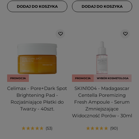
DODAJ DO KOSZYKA
DODAJ DO KOSZYKA
PROMOCJA
PROMOCJA
WYBÓR KOSMETOLOGA
Celimax - Pore+Dark Spot
SKIN1004 - Madagascar
Brightening Pad -
Centella Poremizing
Rozjaśniające Płatki do
Fresh Ampoule - Serum
Twarzy - 40szt.
Zmniejszające
Widoczność Porów - 30ml
53
90