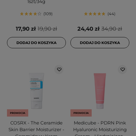
1szt/34g
109
44
17,90 zł
19,90 zł
24,40 zł
34,90 zł
DODAJ DO KOSZYKA
DODAJ DO KOSZYKA
PROMOCJA
PROMOCJA
COSRX - The Ceramide
Medicube - PDRN Pink
Skin Barrier Moisturizer -
Hyaluronic Moisturizing