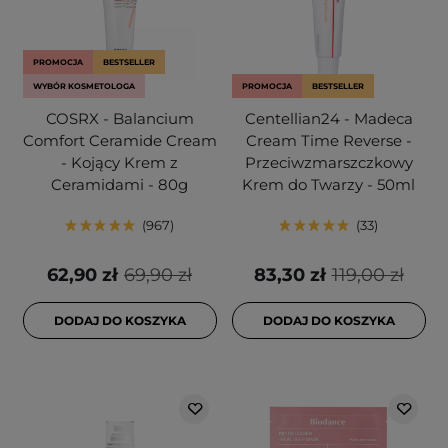
PROMOCJA
BESTSELLER
WYBÓR KOSMETOLOGA
PROMOCJA
BESTSELLER
COSRX - Balancium
Centellian24 - Madeca
Comfort Ceramide Cream
Cream Time Reverse -
- Kojący Krem z
Przeciwzmarszczkowy
Ceramidami - 80g
Krem do Twarzy - 50ml
967
33
62,90 zł
69,90 zł
83,30 zł
119,00 zł
DODAJ DO KOSZYKA
DODAJ DO KOSZYKA