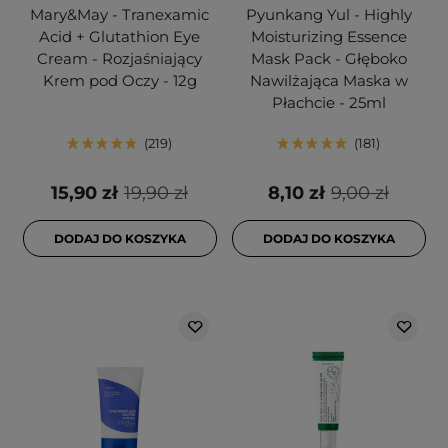
Mary&May - Tranexamic
Pyunkang Yul - Highly
Acid + Glutathion Eye
Moisturizing Essence
Cream - Rozjaśniający
Mask Pack - Głęboko
Krem pod Oczy - 12g
Nawilżająca Maska w
Płachcie - 25ml
219
181
15,90 zł
19,90 zł
8,10 zł
9,00 zł
DODAJ DO KOSZYKA
DODAJ DO KOSZYKA