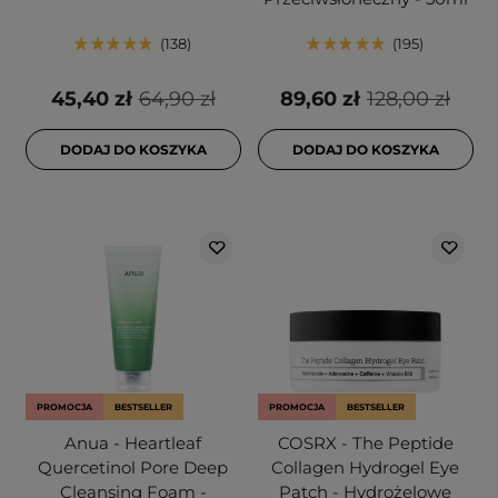
138
195
45,40 zł
64,90 zł
89,60 zł
128,00 zł
DODAJ DO KOSZYKA
DODAJ DO KOSZYKA
PROMOCJA
BESTSELLER
PROMOCJA
BESTSELLER
Anua - Heartleaf
COSRX - The Peptide
Quercetinol Pore Deep
Collagen Hydrogel Eye
Cleansing Foam -
Patch - Hydrożelowe