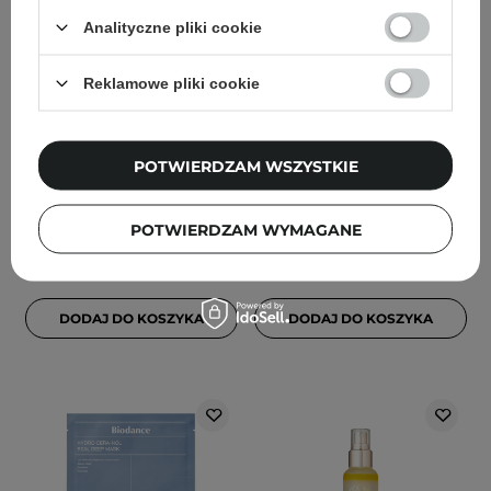
Analityczne pliki cookie
PROMOCJA
BESTSELLER
PROMOCJA
BESTSELLER
WYBÓR KOSMETOLOGA
Reklamowe pliki cookie
COSRX - The 6 Peptide
Purito Seoul - Mighty
Skin Booster Serum -
Bamboo Panthenol
Kompleksowe Serum
Cream - Łagodzący krem
POTWIERDZAM WSZYSTKIE
Peptydowe - 150ml
z Pantenolem - 100ml
168
105
POTWIERDZAM WYMAGANE
80,90 zł
89,90 zł
100,00 zł
125,00 zł
DODAJ DO KOSZYKA
DODAJ DO KOSZYKA