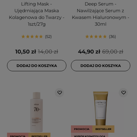
Lifting Mask -
Deep Serum -
Ujędrniająca Maska
Nawilżające Serum z
Kolagenowa do Twarzy -
Kwasem Hialuronowym -
1szt/27g
30ml
52
36
10,50 zł
14,00 zł
44,90 zł
69,00 zł
DODAJ DO KOSZYKA
DODAJ DO KOSZYKA
PROMOCJA
BESTSELLER
PROMOCJA
BESTSELLER
WYBÓR KOSMETOLOGA