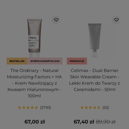
BESTSELLER
WYBÓR KOSMETOLOGA
PROMOCJA
The Ordinary - Natural
Celimax - Dual Barrier
Moisturizing Factors + HA
Skin Wearable Cream -
- Krem Nawilżający z
Lekki Krem do Twarzy z
Kwasem Hialuronowym -
Ceramidami - 50ml
100ml
2793
53
67,00 zł
67,40 zł
89,90 zł