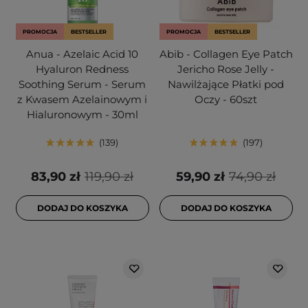
PROMOCJA
BESTSELLER
PROMOCJA
BESTSELLER
Anua - Azelaic Acid 10
Abib - Collagen Eye Patch
Hyaluron Redness
Jericho Rose Jelly -
Soothing Serum - Serum
Nawilżające Płatki pod
z Kwasem Azelainowym i
Oczy - 60szt
Hialuronowym - 30ml
139
197
83,90 zł
119,90 zł
59,90 zł
74,90 zł
DODAJ DO KOSZYKA
DODAJ DO KOSZYKA