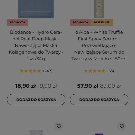
PROMOCJA
PROMOCJA
BESTSELLER
Biodance - Hydro Cera-
d'Alba - White Truffle
nol Real Deep Mask -
First Spray Serum -
Nawilżająca Maska
Rozświetlająco-
Kolagenowa do Twarzy -
Nawilżajace Serum do
1szt/34g
Twarzy w Mgiełce - 50ml
247
53
18,90 zł
19,90 zł
57,90 zł
89,00 zł
DODAJ DO KOSZYKA
DODAJ DO KOSZYKA