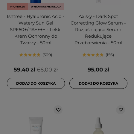
PROMOCJA
WYBÓR KOSMETOLOGA
Isntree - Hyaluronic Acid -
Axis-y - Dark Spot
Watery Sun Gel
Correcting Glow Serum -
SPF50+/PA++++ - Lekki
Rozjaśniające Serum
Krem Ochronny do
Redukujące
Twarzy - 50ml
Przebarwienia - 50ml
309
156
59,40 zł
66,00 zł
95,00 zł
DODAJ DO KOSZYKA
DODAJ DO KOSZYKA