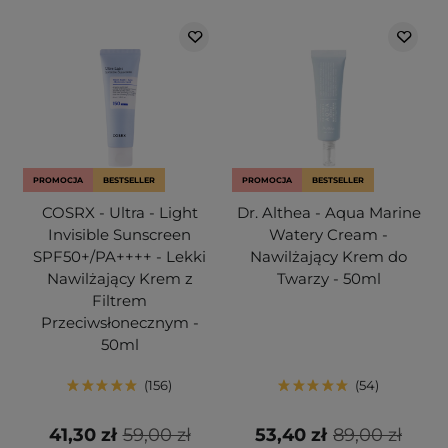
PROMOCJA
BESTSELLER
PROMOCJA
BESTSELLER
COSRX - Ultra - Light
Dr. Althea - Aqua Marine
Invisible Sunscreen
Watery Cream -
SPF50+/PA++++ - Lekki
Nawilżający Krem do
Nawilżający Krem z
Twarzy - 50ml
Filtrem
Przeciwsłonecznym -
50ml
156
54
41,30 zł
59,00 zł
53,40 zł
89,00 zł