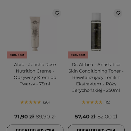
PROMOCJA
PROMOCJA
Abib - Jericho Rose
Dr. Althea - Anastatica
Nutrition Creme -
Skin Conditioning Toner -
Odżywczy Krem do
Rewitalizujący Tonik z
Twarzy - 75ml
Ekstraktem z Róży
Jerychońskiej - 250ml
26
15
71,90 zł
89,90 zł
57,40 zł
82,00 zł
DODAJ DO KOSZYKA
DODAJ DO KOSZYKA