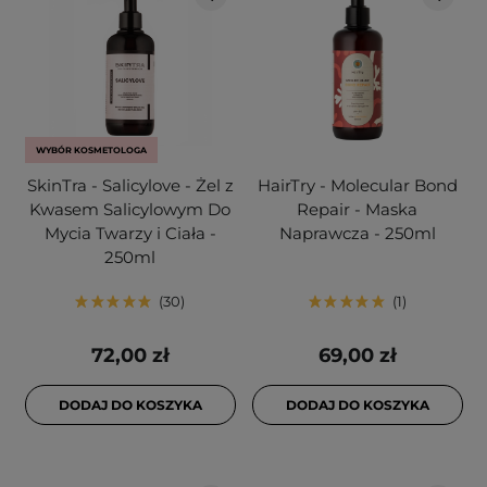
WYBÓR KOSMETOLOGA
SkinTra - Salicylove - Żel z
HairTry - Molecular Bond
Kwasem Salicylowym Do
Repair - Maska
Mycia Twarzy i Ciała -
Naprawcza - 250ml
250ml
30
1
72,00 zł
69,00 zł
DODAJ DO KOSZYKA
DODAJ DO KOSZYKA