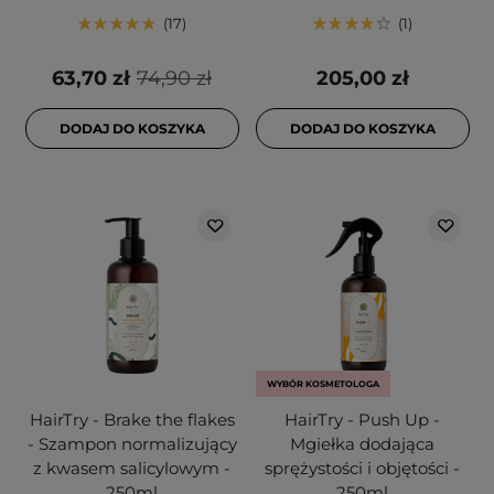
17
1
63,70 zł
74,90 zł
205,00 zł
DODAJ DO KOSZYKA
DODAJ DO KOSZYKA
WYBÓR KOSMETOLOGA
HairTry - Brake the flakes
HairTry - Push Up -
- Szampon normalizujący
Mgiełka dodająca
z kwasem salicylowym -
sprężystości i objętości -
250ml
250ml