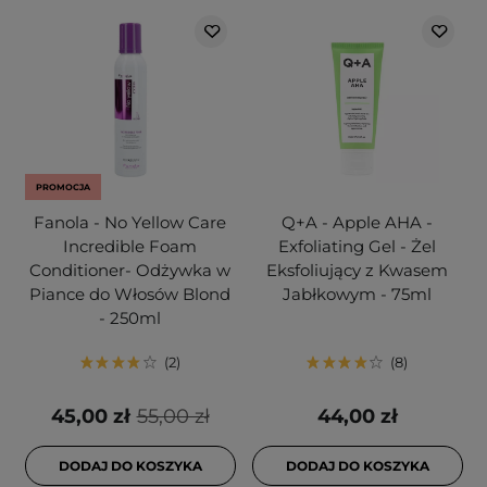
PROMOCJA
Fanola - No Yellow Care
Q+A - Apple AHA -
Incredible Foam
Exfoliating Gel - Żel
Conditioner- Odżywka w
Eksfoliujący z Kwasem
Piance do Włosów Blond
Jabłkowym - 75ml
- 250ml
2
8
45,00 zł
55,00 zł
44,00 zł
DODAJ DO KOSZYKA
DODAJ DO KOSZYKA