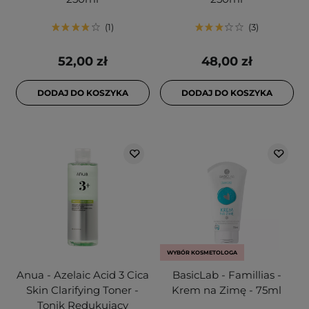
1
3
52,00 zł
48,00 zł
DODAJ DO KOSZYKA
DODAJ DO KOSZYKA
WYBÓR KOSMETOLOGA
Anua - Azelaic Acid 3 Cica
BasicLab - Famillias -
Skin Clarifying Toner -
Krem na Zimę - 75ml
Tonik Redukujący