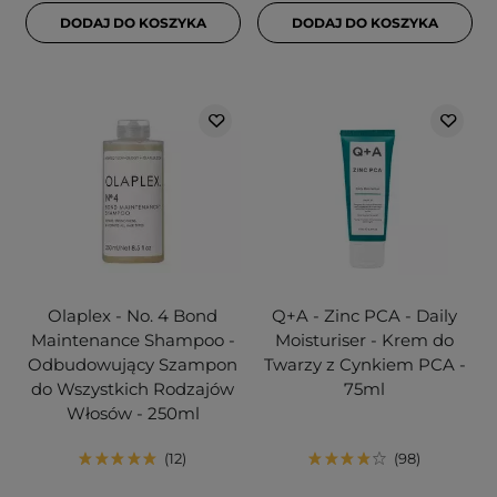
DODAJ DO KOSZYKA
DODAJ DO KOSZYKA
Olaplex - No. 4 Bond
Q+A - Zinc PCA - Daily
Maintenance Shampoo -
Moisturiser - Krem do
Odbudowujący Szampon
Twarzy z Cynkiem PCA -
do Wszystkich Rodzajów
75ml
Włosów - 250ml
12
98