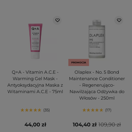
PROMOCJA
Q+A - Vitamin A.C.E -
Olaplex - No. 5 Bond
Warming Gel Mask -
Maintenance Conditioner
Antyoksydacyjna Maska z
- Regenerująco-
Witaminami A.C.E - 75ml
Nawilżająca Odżywka do
Włosów - 250ml
35
17
44,00 zł
104,40 zł
109,90 zł