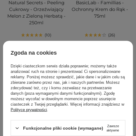
Natural Secrets - Peeling
BasicLab - Famillias -
Cukrowy - Orzeźwiający
Ochronny Krem do Rąk -
Melon z Zieloną Herbatą -
75ml
250ml
10
26
45,00 zł
26,90 zł
Zgoda na cookies
DODAJ DO KOSZYKA
DODAJ DO KOSZYKA
Dzięki ciasteczkom serwis działa poprawnie; możemy także
analizować ruch na stronie i prezentować Ci spersonalizowane
reklamy. Poniżej możesz sprawdzić, jakie dane i w jakim celu są
zbierane zarówno przez nas, jak i naszych partnerów. Możesz
zdecydować też, czy i komu zezwalasz na przetwarzanie
danych (poza wymaganymi danymi funkcjonalnymi). Zgodę
możesz wycofać w dowolnym momencie poprzez usunięcie
ciasteczek z Twojej przeglądarki. Więcej informacji znajdziesz w
Polityce prywatności
.
Zawsze
Funkcjonalne pliki cookie (wymagane)
aktywne