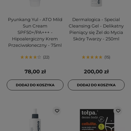
Pyunkang Yul - ATO Mild
Dermalogica - Special
Sun Cream
Cleansing Gel - Delikatny
SPF50+/PA+++ -
Pieniący się Żel do Mycia
Hipoalergiczny Krem
Skóry Twarzy - 250ml
Przeciwsłoneczny - 75ml
22
15
78,00 zł
200,00 zł
DODAJ DO KOSZYKA
DODAJ DO KOSZYKA