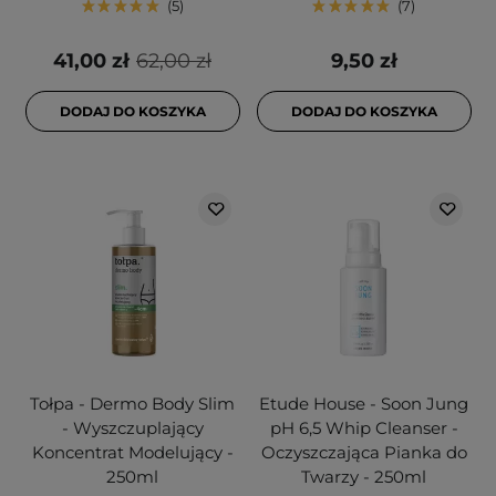
5
7
41,00 zł
62,00 zł
9,50 zł
DODAJ DO KOSZYKA
DODAJ DO KOSZYKA
Tołpa - Dermo Body Slim
Etude House - Soon Jung
- Wyszczuplający
pH 6,5 Whip Cleanser -
Koncentrat Modelujący -
Oczyszczająca Pianka do
250ml
Twarzy - 250ml