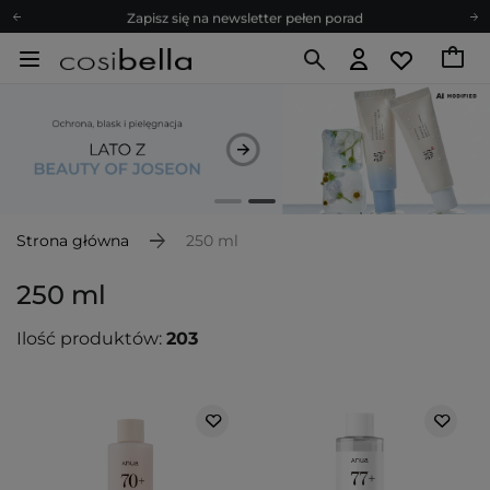
Zapisz się na newsletter pełen porad
Bezpłatne konsultacje kosmetologiczne
Z nami to możliwe! Realizacja zamówienia do 24h.
Poleć nas i zyskaj jeszcze więcej punktów
Zapisz się na newsletter pełen porad
Strona główna
250 ml
250 ml
Ilość produktów:
203