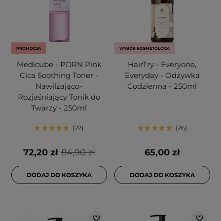
PROMOCJA
WYBÓR KOSMETOLOGA
Medicube - PDRN Pink
HairTry - Everyone,
Cica Soothing Toner -
Everyday - Odżywka
Nawilżająco-
Codzienna - 250ml
Rozjaśniający Tonik do
Twarzy - 250ml
22
26
72,20 zł
84,90 zł
65,00 zł
DODAJ DO KOSZYKA
DODAJ DO KOSZYKA