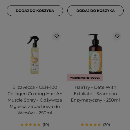
DODAJ DO KOSZYKA
DODAJ DO KOSZYKA
WYBÓR KOSMETOLOGA
Elizavecca - CER-100
HairTry - Date With
Collagen Coating Hair A+
Exfoliate - Szampon
Muscle Spray - Odżywcza
Enzymatyczny - 250ml
Mgiełka Zapachowa do
Włosów - 250ml
10
30