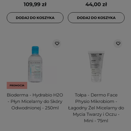
109,99 zł
44,00 zł
DODAJ DO KOSZYKA
DODAJ DO KOSZYKA
PROMOCJA
Bioderma - Hydrabio H2O
Tołpa - Dermo Face
- Płyn Micelarny do Skóry
Physio Mikrobiom -
Odwodnionej - 250ml
Łagodny Żel Micelarny do
Mycia Twarzy i Oczu -
Mini - 75ml