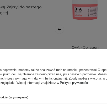
ą. Zajrzyj do naszego
ęcej.
Q+A - Collagen
Body Butter -
Kolagenowe Masło
nak podrażnienia,
do Ciała - 200ml
ła poprawnie; możemy także analizować ruch na stronie i prezentować Ci spe
 w jakim celu są zbierane zarówno przez nas, jak i naszych partnerów. Może
anych (poza wymaganymi danymi funkcjonalnymi). Zgodę możesz wycofać w
ajbardziej aktualne
rzeglądarki. Więcej informacji znajdziesz w
Polityce prywatności
.
pytania?
Skontaktuj się z
cookie (wymagane)
64,00 zł
69,00 zł