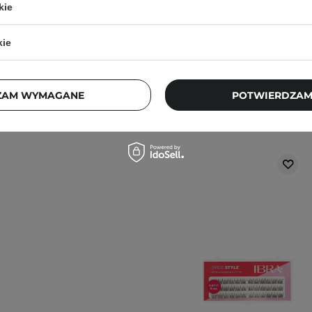
kie
kie
ZAM WYMAGANE
POTWIERDZAM
Klienci, którz