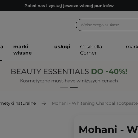
Poleć nas i zyskaj jeszcze więcej punktów
Zapisz się na newsletter pełen porad
Bezpłatne konsultacje kosmetologiczne
Z nami to możliwe! Realizacja zamówienia do 24h.
ja
marki
usługi
Cosibella
mark
Poleć nas i zyskaj jeszcze więcej punktów
własne
Corner
Zapisz się na newsletter pełen porad
metyki naturalne
Mohani - Whitening Charcoal Tootpaste
Mohani - W