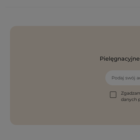
Pielęgnacyjne 
Podaj swój a
Zgadzam
danych p