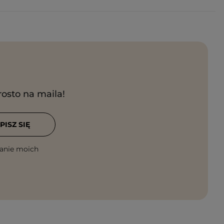
rosto na maila!
PISZ SIĘ
anie moich