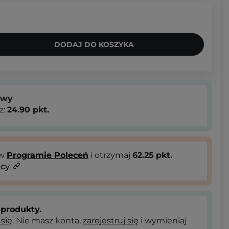
DODAJ DO KOSZYKA
owy
z:
24.90
pkt.
 w
Programie Poleceń
i otrzymaj
62.25
pkt.
ący
produkty.
 się
. Nie masz konta,
zarejestruj się
i wymieniaj