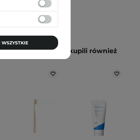
 WSZYSTKIE
y kupili ten produkt, kupili również