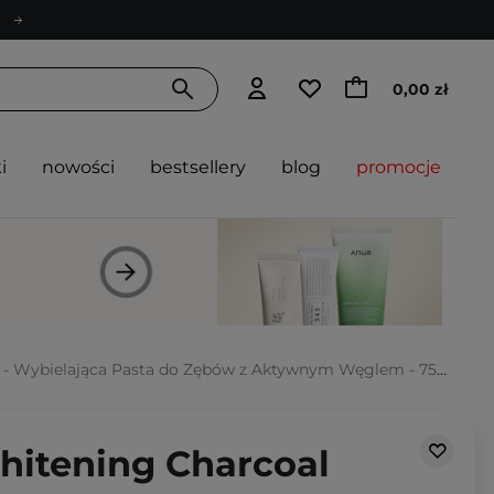
0,00 zł
i
nowości
bestsellery
blog
promocje
 - Wybielająca Pasta do Zębów z Aktywnym Węglem - 75ml
hitening Charcoal