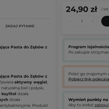
24,90 zł
/
szt.
ZADAJ PYTANIE
Program lojalności
ająca Pasta do Zębów z
Po zakupie otrzymas
Poleć go znajomym
ająca Pasta do Zębów z
Pobierz link polecaj
 Zawiera
aktywny węgiel
,
naturalną biel i połysk,
e
ksylitol
działa
nych
działa
Wymień punkty na 
Aby to zrobić
zaloguj
a antybakteryjnie. Produkt