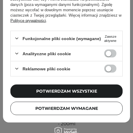
Inni klienci sprawdzali również
danych (poza wymaganymi danymi funkcjonalnymi). Zgodę
możesz wycofać w dowolnym momencie poprzez usunięcie
ciasteczek z Twojej przeglądarki. Więcej informacji znajdziesz w
Polityce prywatności
.
Zawsze
Funkcjonalne pliki cookie (wymagane)
aktywne
Analityczne pliki cookie
Reklamowe pliki cookie
POTWIERDZAM WSZYSTKIE
POTWIERDZAM WYMAGANE
Peel Mission - Aza Tonic - Tonik z Kwasem Azelainowym
- 200ml