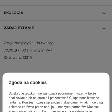
EKOLOGIA
ZADAJ PYTANIE
Oczyszczający żel do twarzy
70,00 zł
/
100 ml
, w tym VAT
ID towaru: 13310
Zgoda na cookies
175,00 zł
/
szt.
Dzięki ciasteczkom serwis działa poprawnie; możemy także
DODAJ DO KOSZYKA
analizować ruch na stronie i prezentować Ci spersonalizowane
reklamy. Poniżej możesz sprawdzić, jakie dane i w jakim celu są
zbierane zarówno przez nas, jak i naszych partnerów. Możesz
zdecydować też, czy i komu zezwalasz na przetwarzanie