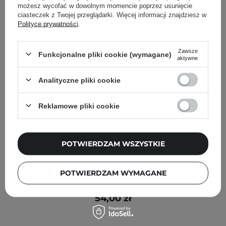
możesz wycofać w dowolnym momencie poprzez usunięcie
ciasteczek z Twojej przeglądarki. Więcej informacji znajdziesz w
Polityce prywatności
.
Zawsze
Funkcjonalne pliki cookie (wymagane)
aktywne
Analityczne pliki cookie
Reklamowe pliki cookie
POTWIERDZAM WSZYSTKIE
Moira - Love Steady Shimmer Blush - Róż w Kremie -
POTWIERDZAM WYMAGANE
002 So Lucky - 5,8g
54,00 zł