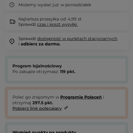
Możemy wysłać już:
w poniedziałek
Najtańsza przesyłka od: 4,99 zł.
Sprawdź
czas i koszt wysyłki.
Sprawdź
dostępność w punktach stacjonarnych
i
odbierz za darmo.
Program lojalnościowy
Po zakupie otrzymasz:
119
pkt.
Poleć go znajomym w
Programie Poleceń
i
otrzymaj
297.5
pkt.
Pobierz link polecający
Wymień punkty na produkty.