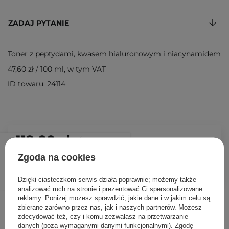
ZADAJ PYTANIE
Toner z peptydami, kwasem hialuronowym i niacynamidem
47,60 zł
/
100 ml
, w tym VAT
ID towaru: 24114
119,00 zł
/
szt.
Zgoda na cookies
DODAJ DO KOSZYKA
Dzięki ciasteczkom serwis działa poprawnie; możemy także
analizować ruch na stronie i prezentować Ci spersonalizowane
reklamy. Poniżej możesz sprawdzić, jakie dane i w jakim celu są
Inni klienci sprawdzali również
zbierane zarówno przez nas, jak i naszych partnerów. Możesz
zdecydować też, czy i komu zezwalasz na przetwarzanie
danych (poza wymaganymi danymi funkcjonalnymi). Zgodę