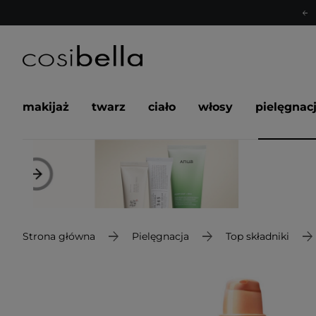
makijaż
twarz
ciało
włosy
pielęgnac
Strona główna
Pielęgnacja
Top składniki