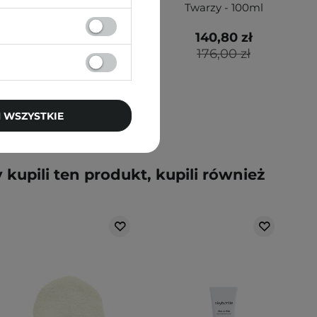
Twarzy - 100ml
109,00 zł
140,80 zł
176,00 zł
 WSZYSTKIE
y kupili ten produkt, kupili również