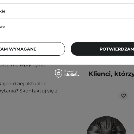
kie
45,00 zł
kie
nak podrażnienia,
ZAM WYMAGANE
POTWIERDZAM
j, w zacienionym
ortu nie wpłyną na
Klienci, którz
ajbardziej aktualne
pytania?
Skontaktuj się z