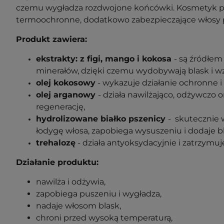
czemu wygładza rozdwojone końcówki. Kosmetyk po
termoochronne, dodatkowo zabezpieczające włosy 
Produkt zawiera:
ekstrakty: z figi, mango i kokosa
- są źródłe
minerałów, dzięki czemu wydobywają blask i w
olej kokosowy
-
wykazuje działanie ochronne i
olej arganowy
-
działa nawilżająco, odżywczo
regenerację,
hydrolizowane
białko
pszenicy
- skutecznie 
łodygę włosa, zapobiega wysuszeniu i dodaje b
trehalozę
- działa antyoksydacyjnie i
zatrzymuje
Działanie produktu:
nawilża i odżywia,
zapobiega puszeniu i wygładza,
nadaje włosom blask,
chroni przed wysoką temperaturą,