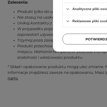
Zalecenia:
Analityczne pliki coo
Produkt tylko do użytku zewnętrznego.
Nie stosuj na uszkodzoną skórę.
Reklamowe pliki coo
Unikaj kontaktu z oczami.
W przypadku pojawienia się jakichkolwiek oz
zaprzestań używania produktu.
POTWIERD
Trzymaj poza zasięgiem dzieci.
Produkt przechowuj w temperaturze pokojowe
miejscu. Wahania temperatur podczas transp
stabilność i właściwości produktu.
* Skład i opakowanie produktu mogą ulec zmianie. N
informacje znajdziesz zawsze na opakowaniu. Masz 
nami.