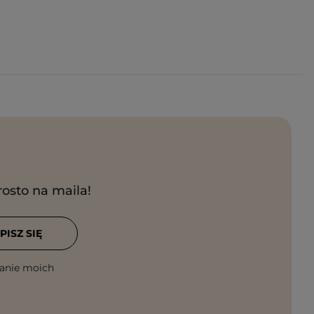
rosto na maila!
PISZ SIĘ
anie moich