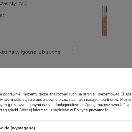
 stylizacji.
u:
ktu na wilgotne lub suche
Rom&nd - Glasting
asze
wpisy blogowe o
Water Gloss -
Błyszczyk do Ust -
ą. Zajrzyj do naszego
01 Sanho Crush-
ła poprawnie; możemy także analizować ruch na stronie i prezentować Ci spe
ęcej.
4,3g
 w jakim celu są zbierane zarówno przez nas, jak i naszych partnerów. Może
anych (poza wymaganymi danymi funkcjonalnymi). Zgodę możesz wycofać w
rzeglądarki. Więcej informacji znajdziesz w
Polityce prywatności
.
cookie (wymagane)