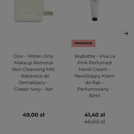
PROMOCJA
Glov - Water-Only
Skybottle - Viva La
Makeup Removal
Pink Perfumed
Skin Cleansing Mitt
Hand Cream -
- Rękawica do
Nawilżający Krem
Demakijażu -
do Rąk -
Classic Ivory - 1szt
Perfumowany -
50ml
49,00 zł
41,40 zł
46,00 zł