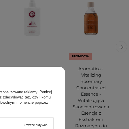
PROMOCJA
Alis - Hydrating
Aromatica -
Hand Cream -
Vitalizing
Nawilżający Krem
Rosemary
do Rąk - 310ml
Concentrated
rsonalizowane reklamy. Poniżej
Essence -
sz zdecydować też, czy i komu
Witalizująca
 dowolnym momencie poprzez
Skoncentrowana
Esencja z
Ekstraktem
Rozmarynu do
Zawsze aktywne