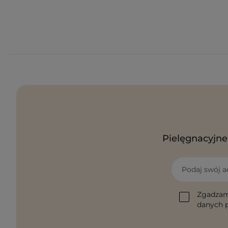
Pielęgnacyjne 
Podaj swój a
Zgadzam
danych p