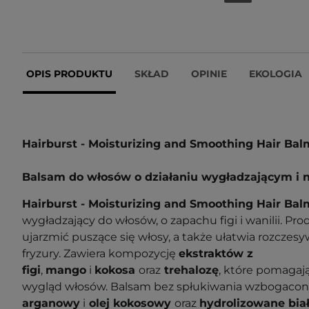
OPIS PRODUKTU
SKŁAD
OPINIE
EKOLOGIA
Hairburst - Moisturizing and Smoothing Hair Ba
Balsam do włosów o działaniu wygładzającym i 
Hairburst - Moisturizing and Smoothing Hair Ba
wygładzający do włosów, o zapachu figi i wanilii. P
ujarzmić puszące się włosy, a także ułatwia rozczesy
fryzury. Zawiera kompozycję
ekstraktów z
figi
,
mango
i
kokosa
oraz
trehalozę
, które pomagają
wygląd włosów. Balsam
bez spłukiwania wzbogacony
arganowy
i
olej kokosowy
oraz
hydrolizowane
bia