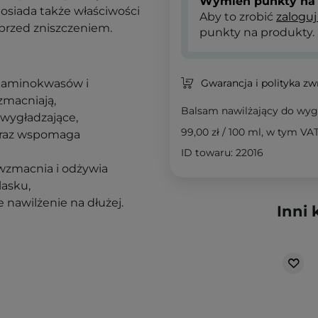
Wymień punkty na 
siada także właściwości
Aby to zrobić
zaloguj
przed zniszczeniem.
punkty na produkty.
m aminokwasów i
Gwarancja i polityka z
zmacniają,
Balsam nawilżający do wyg
 wygładzające,
99,00 zł
/
100 ml
, w tym VA
 oraz wspomaga
ID towaru: 22016
wzmacnia i odżywia
lasku,
 nawilżenie na dłużej.
Inni 