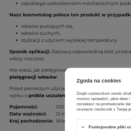
zapobiega uszkodzeniom mechanicznym podczas
Nasz kosmetolog poleca ten produkt w przypadk
włosów puszących się,
włosów suchych,
stylizacji
z użyciem wysokiej temperatury.
Sposób aplikacji:
Zas
tosuj odpowiednią ilość produ
włosy, rozczesz.
Nie wiesz, jak pielęgnować swoje włosy? Sprawdź n
pielęgnacji włosów
!
Zgoda na cookies
Przed pierwszym użyciem wykonaj próbę uczuleniow
Dzięki ciasteczkom serwis dzia
wpisu o
próbie uczuleniowej
, aby dowiedzieć się wi
możesz sprawdzić, jakie dane i
zezwalasz na przetwarzanie d
Pojemność:
100 ml
usunięcie ciasteczek z Twojej p
Data ważności:
12 miesięcy od otwarcia.
Kraj pochodzenia:
Wielka Brytania.
Funkcjonalne pliki 