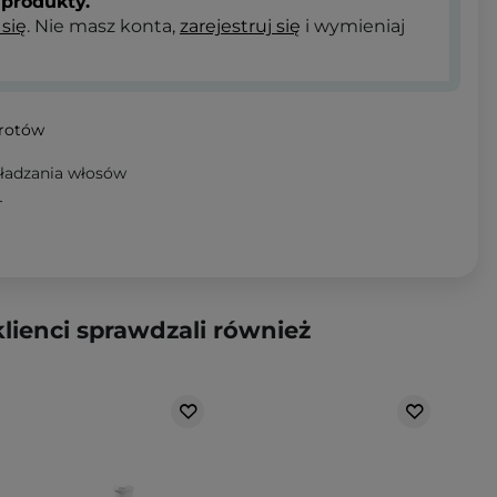
produkty.
 się
. Nie masz konta,
zarejestruj się
i wymieniaj
wrotów
ładzania włosów
T
klienci sprawdzali również