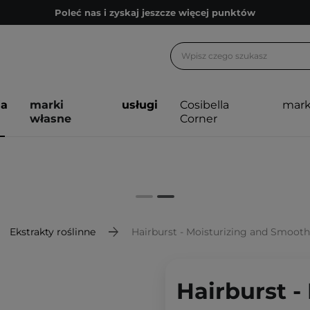
Poleć nas i zyskaj jeszcze więcej punktów
Zapisz się na newsletter pełen porad
Bezpłatne konsultacje kosmetologiczne
Z nami to możliwe! Realizacja zamówienia do 24h.
ja
marki
usługi
Cosibella
mark
Poleć nas i zyskaj jeszcze więcej punktów
własne
Corner
Zapisz się na newsletter pełen porad
Ekstrakty roślinne
Hairburst - Moisturizing and Smoothing 
Hairburst -