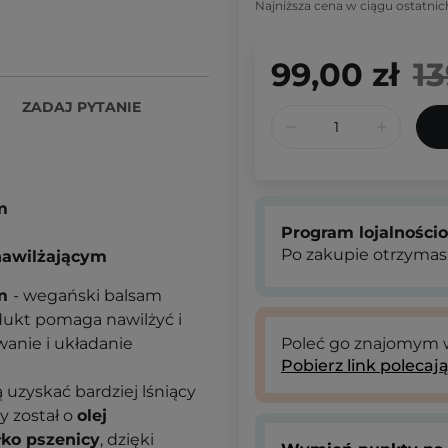
Najniższa cena w ciągu ostatnic
99,00 zł
13
ZADAJ PYTANIE
lm
Program lojalności
Po zakupie otrzymas
nawilżającym
lm
- wegański balsam
rodukt pomaga
nawilżyć
i
wanie i układanie
Poleć go znajomym
Pobierz link polecaj
 uzyskać bardziej lśniący
 został o
olej
łko
pszenicy
, dzięki