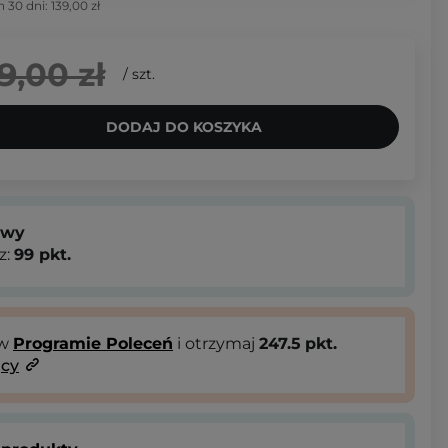
h 30 dni:
139,00 zł
9,00 zł
/
szt.
DODAJ DO KOSZYKA
owy
z:
99
pkt.
 w
Programie Poleceń
i otrzymaj
247.5
pkt.
ący