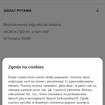
ZADAJ PYTANIE
Rozmarynowa odżywka do włosów
49,38 zł
/
100 ml
, w tym VAT
ID towaru: 10490
79,00 zł
/
szt.
Zgoda na cookies
DODAJ DO KOSZYKA
Dzięki ciasteczkom serwis działa poprawnie; możemy także
analizować ruch na stronie i prezentować Ci spersonalizowane
reklamy. Poniżej możesz sprawdzić, jakie dane i w jakim celu są
zbierane zarówno przez nas, jak i naszych partnerów. Możesz
Inni klienci sprawdzali również
zdecydować też, czy i komu zezwalasz na przetwarzanie
danych (poza wymaganymi danymi funkcjonalnymi). Zgodę
możesz wycofać w dowolnym momencie poprzez usunięcie