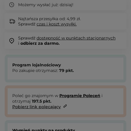
Możemy wysłać już:
dzisiaj!
Najtańsza przesyłka od: 4,99 zł.
Sprawdź
czas i koszt wysyłki.
Sprawdź
dostępność w punktach stacjonarnych
i
odbierz za darmo.
Program lojalnościowy
Po zakupie otrzymasz:
79
pkt.
Poleć go znajomym w
Programie Poleceń
i
otrzymaj
197.5
pkt.
Pobierz link polecający
Wymień punkty na produkty.