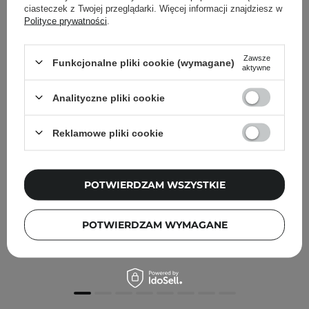
ciasteczek z Twojej przeglądarki. Więcej informacji znajdziesz w
Polityce prywatności
.
Zawsze
Funkcjonalne pliki cookie (wymagane)
aktywne
Analityczne pliki cookie
Reklamowe pliki cookie
PROMOCJA
POTWIERDZAM WSZYSTKIE
CP-1 - Ginger Purifying Conditioner - Odżywka do
Włosów z Ekstraktem z Korzenia Imbiru - 100ml
POTWIERDZAM WYMAGANE
16,20 zł
19,00 zł