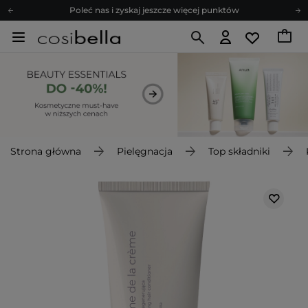
Poleć nas i zyskaj jeszcze więcej punktów
Zapisz się na newsletter pełen porad
Bezpłatne konsultacje kosmetologiczne
Z nami to możliwe! Realizacja zamówienia do 24h.
Poleć nas i zyskaj jeszcze więcej punktów
Zapisz się na newsletter pełen porad
Strona główna
Pielęgnacja
Top składniki