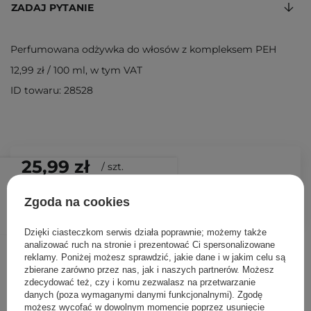
ZADAJ PYTANIE
Perfumowana odżywka do włosów z kompleksem PEH
12,99 zł
/
100 ml
, w tym VAT
ID towaru: 28528
25,99 zł
/
szt.
DODAJ DO KOSZYKA
Zgoda na cookies
Dzięki ciasteczkom serwis działa poprawnie; możemy także
analizować ruch na stronie i prezentować Ci spersonalizowane
Inni klienci sprawdzali również
reklamy. Poniżej możesz sprawdzić, jakie dane i w jakim celu są
zbierane zarówno przez nas, jak i naszych partnerów. Możesz
zdecydować też, czy i komu zezwalasz na przetwarzanie
danych (poza wymaganymi danymi funkcjonalnymi). Zgodę
możesz wycofać w dowolnym momencie poprzez usunięcie