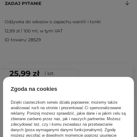
ZADAJ PYTANIE
Odżywka do włosów o zapachu wanilii i tonki
12,99 zł
/
100 ml
, w tym VAT
ID towaru: 28529
25,99 zł
/
szt.
DODAJ DO KOSZYKA
Zgoda na cookies
Dzięki ciasteczkom serwis działa poprawnie; możemy także
analizować ruch na stronie i prezentować Ci spersonalizowane
Inni klienci sprawdzali również
reklamy. Poniżej możesz sprawdzić, jakie dane i w jakim celu są
zbierane zarówno przez nas, jak i naszych partnerów. Możesz
zdecydować też, czy i komu zezwalasz na przetwarzanie
danych (poza wymaganymi danymi funkcjonalnymi). Zgodę
możesz wycofać w dowolnym momencie poprzez usunięcie