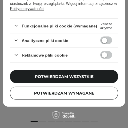
ciasteczek z Twojej przeglądarki. Więcej informacji znajdziesz w
Polityce prywatności
.
Zawsze
Funkcjonalne pliki cookie (wymagane)
aktywne
Analityczne pliki cookie
Reklamowe pliki cookie
NOWOŚĆ
POTWIERDZAM WSZYSTKIE
Nuud - The Stick - Naturalny Dezodorant w Sztyfcie -
Orange x Ginger - 45g
POTWIERDZAM WYMAGANE
54,00 zł