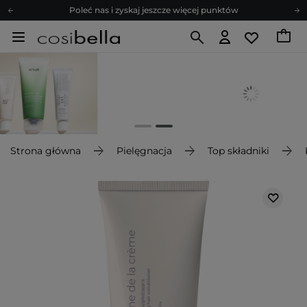
Poleć nas i zyskaj jeszcze więcej punktów
Zapisz się na newsletter pełen porad
Bezpłatne konsultacje kosmetologiczne
Z nami to możliwe! Realizacja zamówienia do 24h.
Poleć nas i zyskaj jeszcze więcej punktów
Zapisz się na newsletter pełen porad
Strona główna
Pielęgnacja
Top składniki