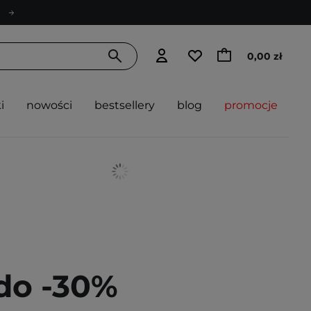
0,00 zł
i
nowości
bestsellery
blog
promocje
do -30%