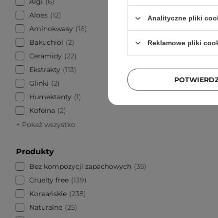
Algi
6
Aloes
12
Analityczne pliki coo
Aminokwasy
16
5
Bakuchiol
2
Reklamowe pliki coo
Ceramidy
22
Ekstrakty
113
POTWIERD
Glinki
2
Humektanty
1
Kofeina
2
+ Pokaż wszystko
Produkty
Bez kompozycji zapachowych
35
Cruelty free
139
Koreańskie
238
Naturalne
25