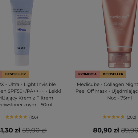
BESTSELLER
PROMOCJA
BESTSELLER
 - Ultra - Light Invisible
Medicube - Collagen Nigh
een SPF50+/PA++++ - Lekki
Peel Off Mask - Ujędrniają
lżający Krem z Filtrem
Noc - 75ml
eciwsłonecznym - 50ml
156
202
1,30 zł
59,00 zł
80,90 zł
89,90