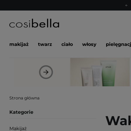
makijaż
twarz
ciało
włosy
pielęgnac
Strona główna
Kategorie
Wak
Makijaż