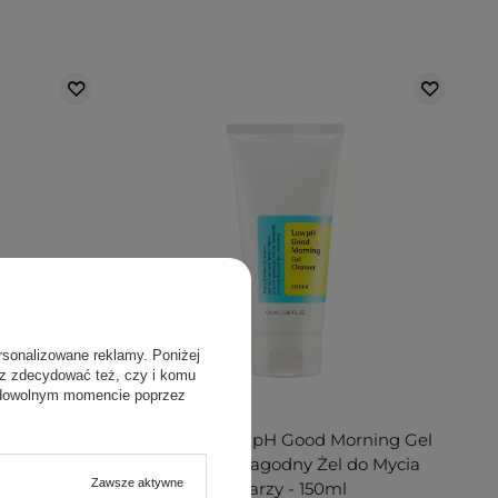
rsonalizowane reklamy. Poniżej
sz zdecydować też, czy i komu
 dowolnym momencie poprzez
BESTSELLER
 Cream -
COSRX - Low pH Good Morning Gel
 Krem do
Cleanser - Łagodny Żel do Mycia
Zawsze aktywne
Twarzy - 150ml