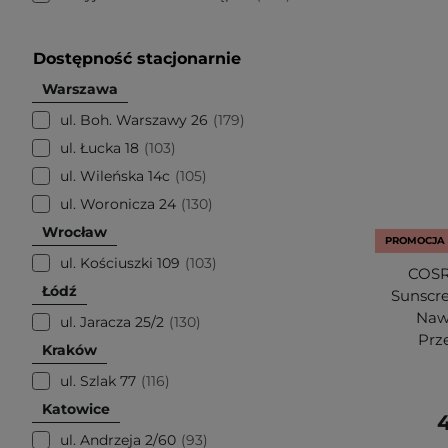
Dostępność stacjonarnie
Warszawa
ul. Boh. Warszawy 26
179
ul. Łucka 18
103
ul. Wileńska 14c
105
ul. Woronicza 24
130
Wrocław
PROMOCJA
ul. Kościuszki 109
103
COSRX
Łódź
Sunscr
Nawi
ul. Jaracza 25/2
130
Prz
Kraków
ul. Szlak 77
116
Katowice
4
ul. Andrzeja 2/60
93