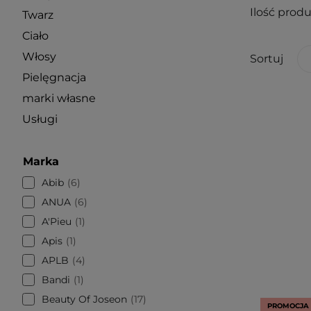
Ilość prod
Twarz
Ciało
Włosy
Sortuj
Pielęgnacja
marki własne
Usługi
Marka
Abib
6
ANUA
6
A'Pieu
1
Apis
1
APLB
4
Bandi
1
Beauty Of Joseon
17
PROMOCJA