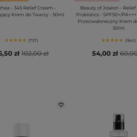
lthea - 345 Relief Cream -
Beauty of Joseon - Relief
jący Krem do Twarzy - 50ml
Probiotics - SPF50+/PA+++
Przeciwsłoneczny Krem d
50ml
737
1841
6,50 zł
102,00 zł
54,00 zł
60,00