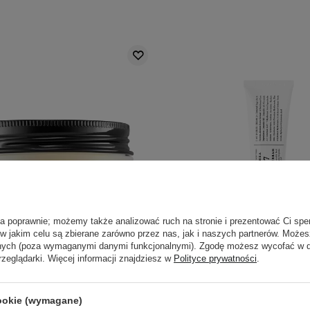
ła poprawnie; możemy także analizować ruch na stronie i prezentować Ci spe
 w jakim celu są zbierane zarówno przez nas, jak i naszych partnerów. Może
BESTSELLER
anych (poza wymaganymi danymi funkcjonalnymi). Zgodę możesz wycofać w
SMETOLOGA
PROMOCJA
BESTSELLER
rzeglądarki. Więcej informacji znajdziesz w
Polityce prywatności
.
dvanced Snail 92 All in One
Dr. Althea - 147 Barrier
- Wszechstronny Krem ze
Intensywnie Łagodzący
cookie (wymagane)
luzem Ślimaka - 100g
Twarzy - 50ml