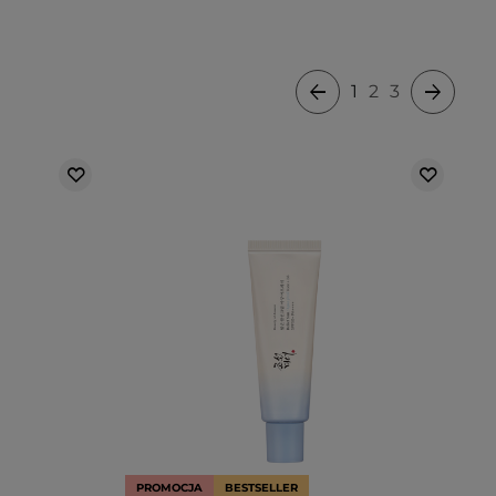
1
2
3
PROMOCJA
BESTSELLER