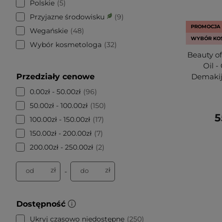
Polskie
5
Przyjazne środowisku
9
PROMOCJA
Wegańskie
48
WYBÓR KO
Wybór kosmetologa
32
Beauty o
Oil -
Przedziały cenowe
Demakij
0.00zł - 50.00zł
96
50.00zł - 100.00zł
150
5
100.00zł - 150.00zł
17
150.00zł - 200.00zł
7
200.00zł - 250.00zł
2
zł
zł
od
do
-
Dostępność
Ukryj czasowo niedostępne
250