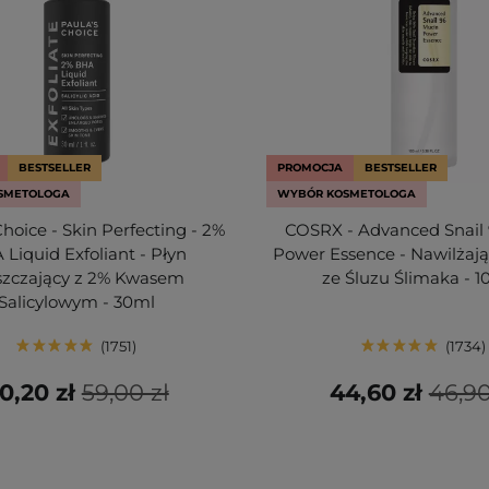
BESTSELLER
PROMOCJA
BESTSELLER
SMETOLOGA
WYBÓR KOSMETOLOGA
Choice - Skin Perfecting - 2%
COSRX - Advanced Snail
Liquid Exfoliant - Płyn
Power Essence - Nawilżają
szczający z 2% Kwasem
ze Śluzu Ślimaka - 
Salicylowym - 30ml
1751
1734
0,20 zł
59,00 zł
44,60 zł
46,90