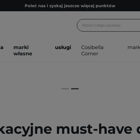
Poleć nas i zyskaj jeszcze więcej punktów
Zapisz się na newsletter pełen porad
Bezpłatne konsultacje kosmetologiczne
Z nami to możliwe! Realizacja zamówienia do 24h.
ja
marki
usługi
Cosibella
mark
Poleć nas i zyskaj jeszcze więcej punktów
własne
Corner
Zapisz się na newsletter pełen porad
acyjne must-have 