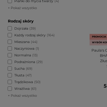
Pianki do mycia twarzy
4
+ Pokaż wszystko
Rodzaj skóry
Dojrzała
39
Każdy rodzaj skóry
164
PROMOCJA
Mieszana
44
WYBÓR KO
Naczyniowa
1
Paula's 
Normalna
13
BHA 
Złu
Podrażniona
29
Sucha
69
Tłusta
47
Trądzikowa
50
5
Wrażliwa
61
+ Pokaż wszystko