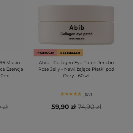
PROMOCJA
BESTSELLER
 96 Mucin
Abib - Collagen Eye Patch Jericho
ca Esencja
Rose Jelly - Nawilżające Płatki pod
100ml
Oczy - 60szt
197
 zł
59,90 zł
74,90 zł