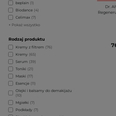
beplain
1
Dr. A
Biodance
4
Regeneru
Celimax
7
+ Pokaż wszystko
Rodzaj produktu
7
Kremy z filtrem
76
Kremy
65
Serum
39
Toniki
21
Maski
17
Esencje
11
Olejki i balsamy do demakijażu
10
Mgiełki
7
Podkłady
7