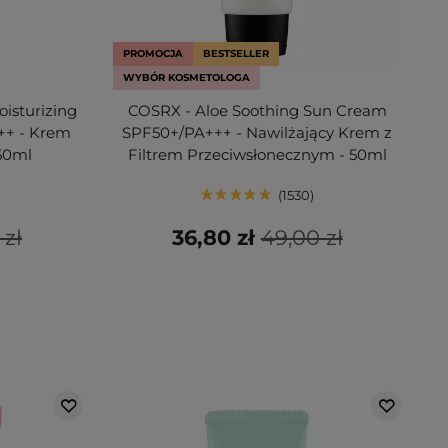
PROMOCJA
BESTSELLER
WYBÓR KOSMETOLOGA
oisturizing
COSRX - Aloe Soothing Sun Cream
++ - Krem
SPF50+/PA+++ - Nawilżający Krem z
50ml
Filtrem Przeciwsłonecznym - 50ml
1530
 zł
36,80 zł
49,00 zł