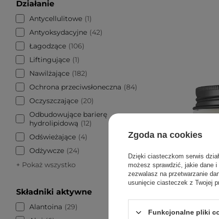
Działanie
Antycellulitowe
1
Antyoksydacyjne
42
Łagodzące
106
Liftingujące
1
Nawilżające
182
Ochrona przeciwsłoneczna
84
Oczyszczające
20
Odbudowujące barierę
hydrolipidową
12
Zgoda na cookies
Odświeżające
4
Odżywcze
24
Dzięki ciasteczkom serwis dzia
+ Pokaż wszystko
możesz sprawdzić, jakie dane i
PROMOCJA
zezwalasz na przetwarzanie d
WYBÓR KO
usunięcie ciasteczek z Twojej p
Składniki aktywne
COSRX - A
Cream 
Alantoina
29
Funkcjonalne pliki 
Ś