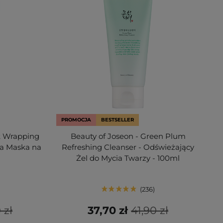
PROMOCJA
BESTSELLER
t Wrapping
Beauty of Joseon - Green Plum
ca Maska na
Refreshing Cleanser - Odświeżający
Żel do Mycia Twarzy - 100ml
236
 zł
37,70 zł
41,90 zł