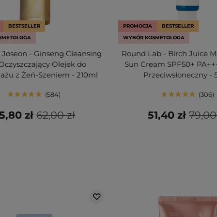
BESTSELLER
PROMOCJA
BESTSELLER
SMETOLOGA
WYBÓR KOSMETOLOGA
f Joseon - Ginseng Cleansing
Round Lab - Birch Juice M
 Oczyszczający Olejek do
Sun Cream SPF50+ PA++
ażu z Żeń-Szeniem - 210ml
Przeciwsłoneczny - 
584
306
5,80 zł
62,00 zł
51,40 zł
79,00