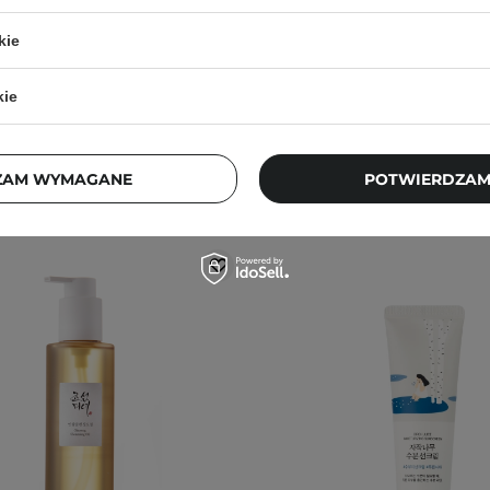
997
220
kie
1,20 zł
56,90 zł
71,40 zł
102,00
kie
ZAM WYMAGANE
POTWIERDZAM