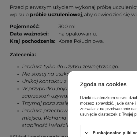
Przed pierwszym użyciem wykonaj próbę uczuleniow
wpisu o
próbie uczuleniowej
, aby dowiedzieć się wi
Pojemność:
300 ml
Data ważności:
na opakowaniu.
Kraj pochodzenia:
Korea Południowa.
Zalecenia:
Produkt tylko do użytku zewnętrznego.
Nie stosuj na uszkodzoną skórę.
Unikaj kontaktu z oczami.
Zgoda na cookies
W przypadku pojawienia się jakichkolwiek oz
zaprzestań używania produktu.
Dzięki ciasteczkom serwis dzia
Trzymaj poza zasięgiem dzieci.
możesz sprawdzić, jakie dane i
zezwalasz na przetwarzanie d
Produkt przechowuj w temperaturze pokojowe
usunięcie ciasteczek z Twojej p
miejscu. Wahania temperatur podczas transp
stabilność i właściwości produktu.
Funkcjonalne pliki 