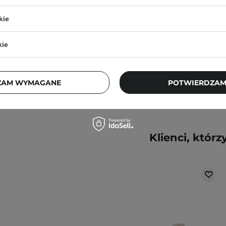
ajbardziej aktualne
pytania?
Skontaktuj się z
kie
59,00 zł
kie
ZAM WYMAGANE
POTWIERDZAM
Klienci, którz