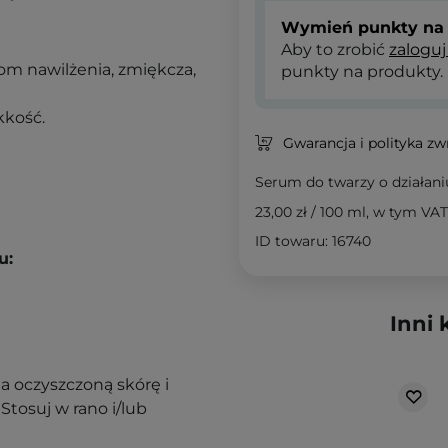
Wymień punkty na 
Aby to zrobić
zaloguj
m nawilżenia, zmiękcza,
punkty na produkty.
kkość.
Gwarancja i polityka z
Serum do twarzy o działan
23,00 zł
/
100 ml
, w tym VAT
ID towaru: 16740
u:
Inni 
a oczyszczoną skórę i
Stosuj w rano i/lub