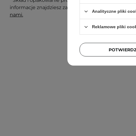
* Skład i opakowanie produktu mogą ulec zmianie. N
informacje znajdziesz zawsze na opakowaniu. Masz 
Analityczne pliki coo
nami.
Reklamowe pliki coo
POTWIERD