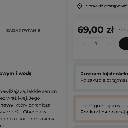
Sprawdź
dostępność
69,00 zł
/
szt.
ZADAJ PYTANIE
nowym i wodą
Program lojalności
Po zakupie otrzymas
nawilżające, lekkie serum
eż wrażliwej. Jego
onowy
, który ogranicza
Poleć go znajomym
astyczność. Obecna w
Pobierz link polecaj
agodzi i koi podrażnienia
.
rę.