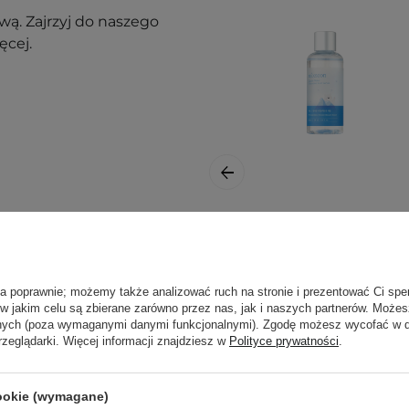
ą. Zajrzyj do naszego
ęcej.
Mixsoon - Glacier
Water Hyaluronic
nak podrażnienia,
Acid Serum -
ła poprawnie; możemy także analizować ruch na stronie i prezentować Ci spe
Serum z Kwasem
 w jakim celu są zbierane zarówno przez nas, jak i naszych partnerów. Może
Hialuronowym i
anych (poza wymaganymi danymi funkcjonalnymi). Zgodę możesz wycofać w
j, w zacienionym
Wodą Lodowcową
rzeglądarki. Więcej informacji znajdziesz w
Polityce prywatności
.
ortu nie wpłyną na
- 100ml
cookie (wymagane)