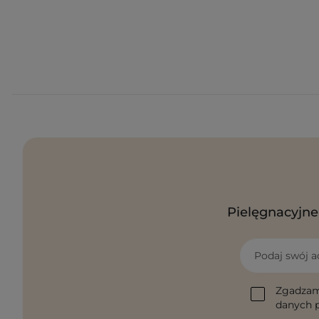
Pielęgnacyjne 
Podaj swój a
Zgadzam
danych p