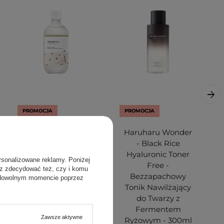
PROMOCJA
PROMOCJA
Round Lab -
Haruharu Wonder
Soybean
- Black Rice
Nourishing Toner -
Hyaluronic Toner
rsonalizowane reklamy. Poniżej
Odżywczy Tonik z
Free -
sz zdecydować też, czy i komu
Ekstraktem z
Bezzapachowy
 dowolnym momencie poprzez
Czarnej Soi -
Tonik Nawilżający
300ml
do Twarzy z
Fermentem
Zawsze aktywne
Ryżowym - 300ml