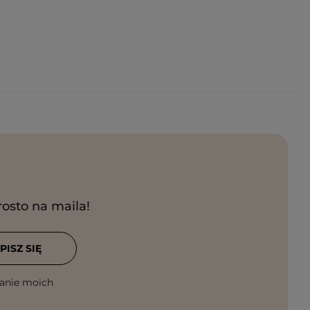
rosto na maila!
PISZ SIĘ
anie moich