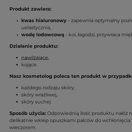
Produkt zawiera:
kwas hialuronowy
-
zapewnia optymalny pozio
uelastycznia
,
wodę lodowcową
-
koi, łagodzi, przywraca mię
Działanie produktu:
nawilżające
,
k
ojące.
Nasz kosmetolog poleca ten produkt w przypadk
każdego rodzaju skóry,
skóry wrażliwej,
s
kóry suchej.
Sposób użycia:
Odpowiednią ilość produktu nałóż n
delikatnie wklep opuszkami palców do wchłonięcia. 
wieczorem.