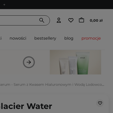
0,00 zł
i
nowości
bestsellery
blog
promocje
erum - Serum z Kwasem Hialuronowym i Wodą Lodowcową - 300ml
lacier Water