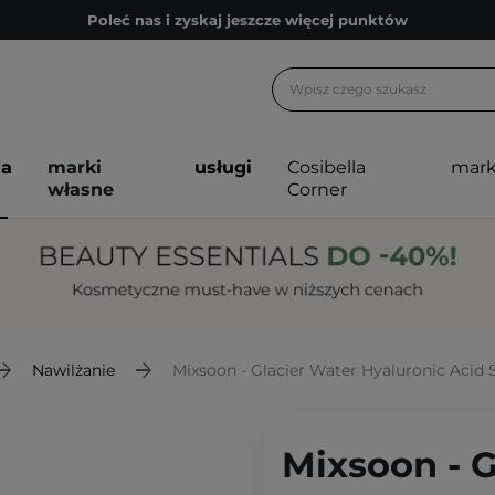
Poleć nas i zyskaj jeszcze więcej punktów
Zapisz się na newsletter pełen porad
Bezpłatne konsultacje kosmetologiczne
Z nami to możliwe! Realizacja zamówienia do 24h.
ja
marki
usługi
Cosibella
mark
Poleć nas i zyskaj jeszcze więcej punktów
własne
Corner
Zapisz się na newsletter pełen porad
Nawilżanie
Mixsoon - Glacier Water Hyaluronic Acid S
Mixsoon - G