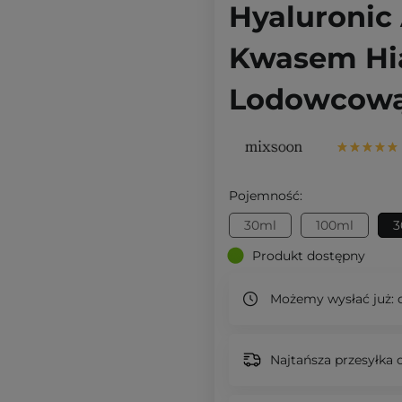
Hyaluronic
Kwasem Hi
Lodowcową
Pojemność:
30ml
100ml
3
Produkt dostępny
Możemy wysłać już:
d
Najtańsza przesyłka o