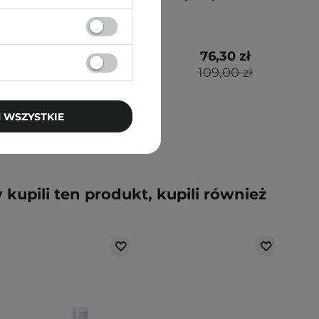
53,50 zł
76,30 zł
62,90 zł
109,00 zł
 WSZYSTKIE
y kupili ten produkt, kupili również