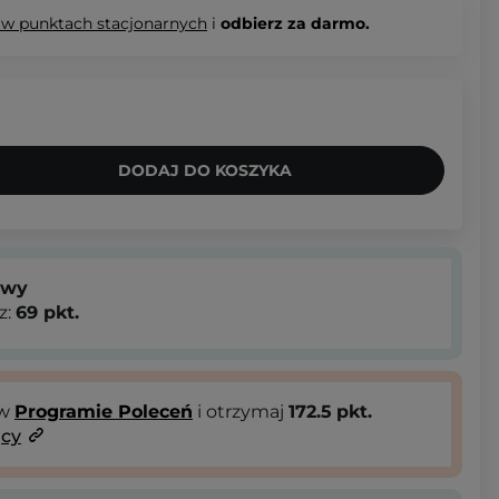
 w punktach stacjonarnych
i
odbierz za darmo.
DODAJ DO KOSZYKA
owy
z:
69
pkt.
 w
Programie Poleceń
i otrzymaj
172.5
pkt.
ący