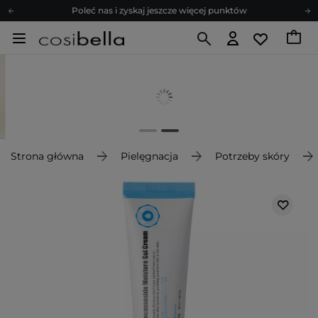
Poleć nas i zyskaj jeszcze więcej punktów
Zapisz się na newsletter pełen porad
Bezpłatne konsultacje kosmetologiczne
Z nami to możliwe! Realizacja zamówienia do 24h.
Poleć nas i zyskaj jeszcze więcej punktów
Zapisz się na newsletter pełen porad
Strona główna
Pielęgnacja
Potrzeby skóry