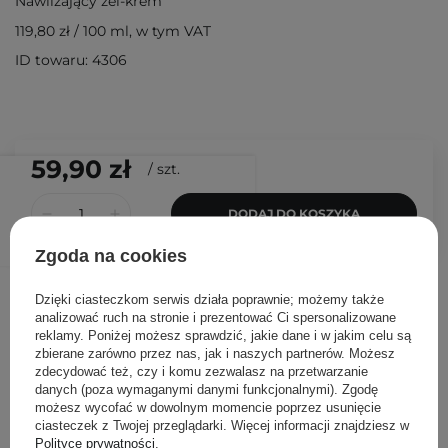
Nawilżający żel-krem
119,80 zł
/
100 ml
, w tym VAT
ID towaru: 4306
59,90 zł
/
szt.
DODAJ DO KOSZYKA
Zgoda na cookies
Inni klienci sprawdzali również
Dzięki ciasteczkom serwis działa poprawnie; możemy także
analizować ruch na stronie i prezentować Ci spersonalizowane
reklamy. Poniżej możesz sprawdzić, jakie dane i w jakim celu są
zbierane zarówno przez nas, jak i naszych partnerów. Możesz
zdecydować też, czy i komu zezwalasz na przetwarzanie
danych (poza wymaganymi danymi funkcjonalnymi). Zgodę
możesz wycofać w dowolnym momencie poprzez usunięcie
ciasteczek z Twojej przeglądarki. Więcej informacji znajdziesz w
Polityce prywatności
.