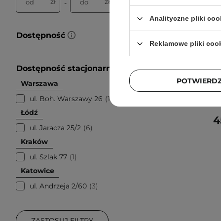
zł
zł
od
do
-
Analityczne pliki coo
Dostępność
Reklamowe pliki coo
Lynia - 
Dostępność stacjonarnie
POTWIERD
Warszawa
ul. Boh. Warszawy 26
10
Łódź
4
ul. Jaracza 25/2
6
Kraków
ul. Szlak 77
1
Katowice
ul. Andrzeja 2/60
3
ZASTOSUJ FILTRY