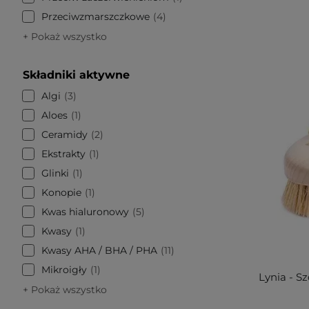
Przeciwzmarszczkowe
4
+ Pokaż wszystko
Składniki aktywne
Algi
3
Aloes
1
Ceramidy
2
Ekstrakty
1
Glinki
1
Konopie
1
Kwas hialuronowy
5
Kwasy
1
Kwasy AHA / BHA / PHA
11
Mikroigły
1
Lynia - S
+ Pokaż wszystko