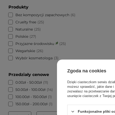
Produkty
Bez kompozycji zapachowych
6
Cruelty free
25
Naturalne
25
Polskie
27
Przyjazne środowisku
25
Wegańskie
26
Wybór kosmetologa
3
Zgoda na cookies
Przedziały cenowe
0.00zł - 50.00zł
11
Dzięki ciasteczkom serwis dzia
możesz sprawdzić, jakie dane i
50.00zł - 100.00zł
14
zezwalasz na przetwarzanie d
usunięcie ciasteczek z Twojej p
100.00zł - 150.00zł
1
150.00zł - 200.00zł
1
Funkcjonalne pliki 