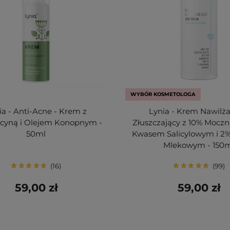
WYBÓR KOSMETOLOGA
ia - Anti-Acne - Krem z
Lynia - Krem Nawilża
icyną i Olejem Konopnym -
Złuszczający z 10% Moczn
50ml
Kwasem Salicylowym i 
Mlekowym - 150
16
99
59,00 zł
59,00 zł