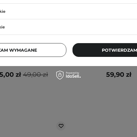
kie
kie
Maska z Kwasem Salicylowym
Lynia - Pure - Serum 
2% - 50ml
Migdałowym - 30
ZAM WYMAGANE
POTWIERDZAM
8
5
5,00 zł
49,00 zł
59,90 zł