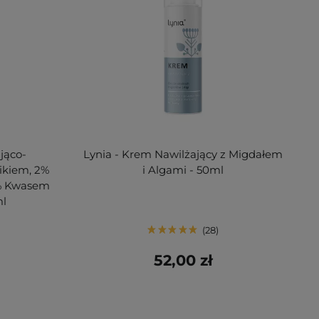
jąco-
Lynia - Krem Nawilżający z Migdałem
ikiem, 2%
i Algami - 50ml
2% Kwasem
ml
28
52,00 zł