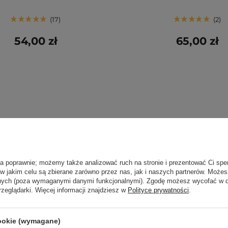
17
2
54,00 zł
65,00 zł
ła poprawnie; możemy także analizować ruch na stronie i prezentować Ci spe
 w jakim celu są zbierane zarówno przez nas, jak i naszych partnerów. Może
anych (poza wymaganymi danymi funkcjonalnymi). Zgodę możesz wycofać w
rzeglądarki. Więcej informacji znajdziesz w
Polityce prywatności
.
cookie (wymagane)