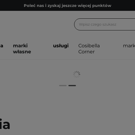
Poleć nas i zyskaj jeszcze więcej punktów
Zapisz się na newsletter pełen porad
Bezpłatne konsultacje kosmetologiczne
Z nami to możliwe! Realizacja zamówienia do 24h.
ja
marki
usługi
Cosibella
mark
Poleć nas i zyskaj jeszcze więcej punktów
własne
Corner
Zapisz się na newsletter pełen porad
ia