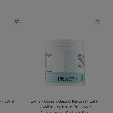
 - 50ml
Lynia - Cream Base C Natural - Lekki
Nawilżający Krem Bazowy z
Witaminami B5 i E - 200ml