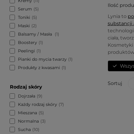
Kremy
11
Ilość prod
Serum
5
Lynia to
po
Toniki
5
substancji
Maski
2
technologi
Balsamy / Masła
1
ciała, two
Boostery
1
Kosmetyki L
Peelingi
1
produktów
Pianki do mycia twarzy
1
Wszys
Produkty z kwasami
1
Sortuj
Rodzaj skóry
Dojrzała
9
Każdy rodzaj skóry
7
Mieszana
5
Normalna
3
Sucha
10