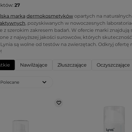
uktów:
27
lska marka
dermokosmetyków
opartych na naturalnych
 aktywnych
, pozyskiwanych w nowoczesnych laboratoria
e z szerokim zakresem badań. W ofercie marki znajdują
rzone z najwyższej jakości surowców, których skutecznoś
ynia są wolne od testów na zwierzętach. Odkryj ofertę ma
!
tkie
Nawilżające
Złuszczające
Oczyszczające
Polecane