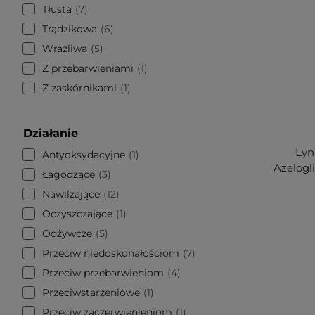
Tłusta
7
Trądzikowa
6
Wrażliwa
5
Z przebarwieniami
1
Z zaskórnikami
1
Działanie
Lyn
Antyoksydacyjne
1
Azelogl
Łagodzące
3
Nawilżające
12
Oczyszczające
1
Odżywcze
5
Przeciw niedoskonałościom
7
Przeciw przebarwieniom
4
Przeciwstarzeniowe
1
Przeciw zaczerwienieniom
1