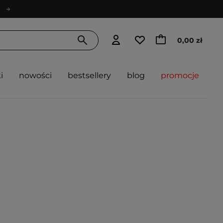
0,00 zł
i
nowości
bestsellery
blog
promocje