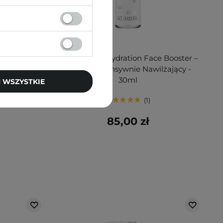
z Kwasem
Lynia - Multi Hydration Face Booster –
ml
Booster Intensywnie Nawilżający -
30ml
 WSZYSTKIE
1
85,00 zł