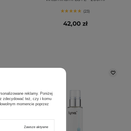
23
42,00 zł
rsonalizowane reklamy. Poniżej
sz zdecydować też, czy i komu
 dowolnym momencie poprzez
Zawsze aktywne