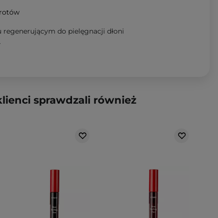
wrotów
u regenerującym do pielęgnacji dłoni
T
klienci sprawdzali również