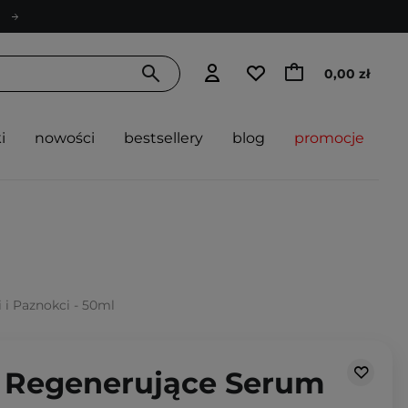
0,00 zł
i
nowości
bestsellery
blog
promocje
 i Paznokci - 50ml
- Regenerujące Serum