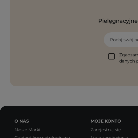
Pielęgnacyjne 
Podaj swój a
Zgadzam
danych p
O NAS
MOJE KONTO
Nasze Marki
Zarejestruj się
Gabinet kosmetologiczny
Moje zamówienia