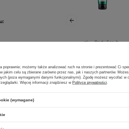
u:
plu - Body Scrub -
Peeling do Ciała -
White Musk - 200g
oczyszczoną skórę dłoni,
tosować nawet kilka razy
ła poprawnie; możemy także analizować ruch na stronie i prezentować Ci spe
 w jakim celu są zbierane zarówno przez nas, jak i naszych partnerów. Może
anych (poza wymaganymi danymi funkcjonalnymi). Zgodę możesz wycofać w
ą. Zajrzyj do naszego
rzeglądarki. Więcej informacji znajdziesz w
Polityce prywatności
.
ęcej.
55,00 zł
cookie (wymagane)
kie