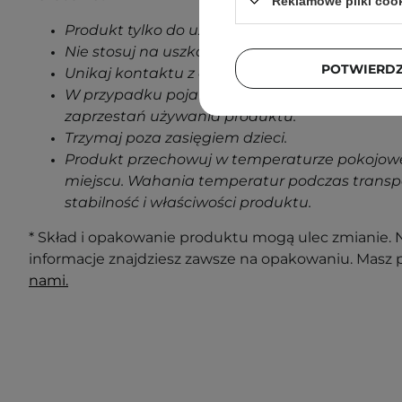
Reklamowe pliki coo
Produkt tylko do użytku zewnętrznego.
Nie stosuj na uszkodzoną skórę.
POTWIERD
Unikaj kontaktu z oczami.
W przypadku pojawienia się jakichkolwiek oz
zaprzestań używania produktu.
Trzymaj poza zasięgiem dzieci.
Produkt przechowuj w temperaturze pokojowe
miejscu. Wahania temperatur podczas transp
stabilność i właściwości produktu.
* Skład i opakowanie produktu mogą ulec zmianie. N
informacje znajdziesz zawsze na opakowaniu. Masz 
nami.