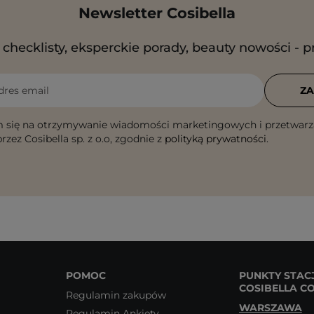
Newsletter Cosibella
checklisty, eksperckie porady, beauty nowości - p
dres email
ZA
 się na otrzymywanie wiadomości marketingowych i przetwarz
rzez Cosibella sp. z o.o, zgodnie z
polityką prywatności
.
POMOC
PUNKTY STAC
COSIBELLA C
Regulamin zakupów
WARSZAWA
Regulamin Ankiety