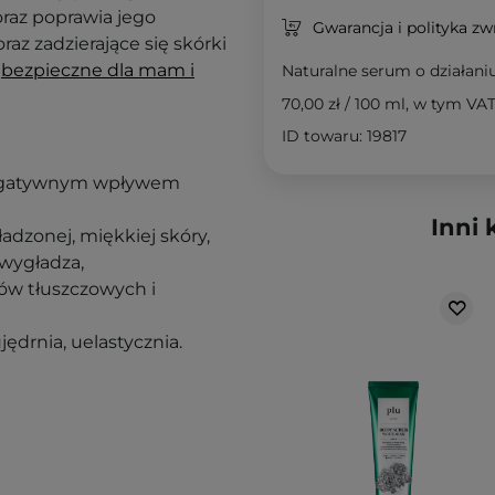
raz poprawia jego
Gwarancja i polityka z
az zadzierające się skórki
t
bezpieczne dla mam i
Naturalne serum o działani
70,00 zł
/
100 ml
, w tym VA
ID towaru: 19817
 negatywnym wpływem
Inni 
adzonej, miękkiej skóry,
 wygładza,
ów tłuszczowych i
ędrnia, uelastycznia.