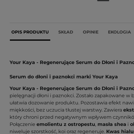
OPIS PRODUKTU
SKŁAD
OPINIE
EKOLOGIA
Your Kaya - Regenerujące Serum do Dłoni i Pazn
Serum do dłoni i paznokci marki Your Kaya
Your Kaya - Regenerujące Serum do Dłoni i Pazn
pielęgnacji dłoni i paznokci. Zostało zapakowane w b
ułatwia dozowanie produktu. Pozostawia efekt nawil
miękkości, bez uczucia tłustej warstwy. Zawiera
ekst
który chroni przed negatywnym wpływem czynnikó
Połączenie
emolientu z ostropestu
,
masła shea
i
ol
niweluje szorstkość, koi oraz regeneruje.
Kwas hial