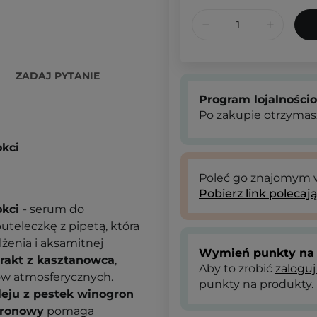
ZADAJ PYTANIE
Program lojalności
Po zakupie otrzymas
okci
Poleć go znajomym
Pobierz link polecaj
okci
- serum do
uteleczkę z pipetą, która
żenia i aksamitnej
Wymień punkty na 
rakt z kasztanowca
,
Aby to zrobić
zaloguj
w atmosferycznych.
punkty na produkty.
eju z pestek winogron
uronowy
pomaga