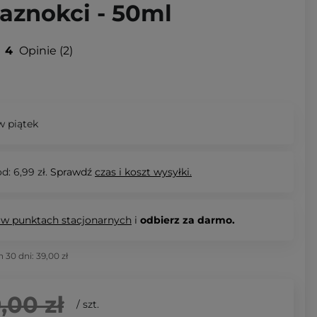
Paznokci - 50ml
4
Opinie
2
 piątek
d: 6,99 zł.
Sprawdź
czas i koszt wysyłki.
 w punktach stacjonarnych
i
odbierz za darmo.
h 30 dni:
39,00 zł
,00 zł
/
szt.