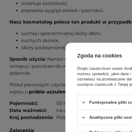
niweluje szorstkość,
poprawia wygląd skórek i paznokci.
Nasz kosmetolog poleca ten produkt w przypadk
suchej i spierzchniętej skóry dłoni,
suchych skórek,
skóry podrażnionej i wymagającej regeneracji.
Zgoda na cookies
Sposób użycia:
Nanieś niewielką ilość produktu na 
wmasuj i pozostaw do wchłonięcia. Serum możesz s
Dzięki ciasteczkom serwis dzia
dziennie
.
możesz sprawdzić, jakie dane i
zezwalasz na przetwarzanie d
Przed pierwszym użyciem wykonaj próbę uczuleniow
usunięcie ciasteczek z Twojej p
wpisu o
próbie uczuleniowej
, aby dowiedzieć się wi
Funkcjonalne pliki 
Pojemność:
50 ml
Data ważności:
na opakowaniu.
Kraj pochodzenia:
Polska.
Analityczne pliki coo
Zalecenia: