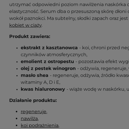
utrzymać odpowiedni poziom nawilżenia naskórka o
elastyczność. Serum dba o przesuszoną skórę dłoni or
wokół paznokci. Ma subtelny, słodki zapach oraz jes
kobiet w ciąży
.
Produkt zawiera:
ekstrakt z kasztanowca
- koi, chroni przed
czynników atmosferycznych,
emolient z ostropestu
- pozostawia efekt wygł
olej z pestek winogron
- odżywia, regeneruje,
masło shea
- r
e
generuje, odżywia, źródło kwas
witaminy A, D i E,
kwas hialuronowy
- wiąże wodę w naskórku, uj
Działanie produktu:
regeneruje
,
nawilża
,
koi podrażnienia
,