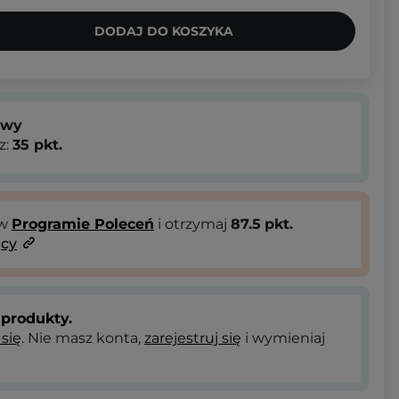
DODAJ DO KOSZYKA
owy
z:
35
pkt.
 w
Programie Poleceń
i otrzymaj
87.5
pkt.
ący
produkty.
 się
. Nie masz konta,
zarejestruj się
i wymieniaj