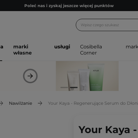
Poleć nas i zyskaj jeszcze więcej punktów
Zapisz się na newsletter pełen porad
Bezpłatne konsultacje kosmetologiczne
Z nami to możliwe! Realizacja zamówienia do 24h.
ja
marki
usługi
Cosibella
mark
Poleć nas i zyskaj jeszcze więcej punktów
własne
Corner
Zapisz się na newsletter pełen porad
Nawilżanie
Your Kaya - Regenerujące Serum do Dłoni
Your Kaya 