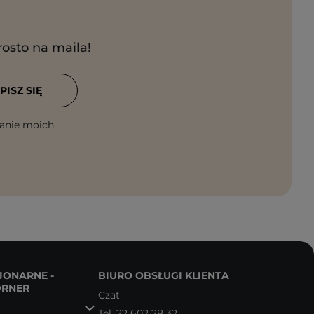
rosto na maila!
PISZ SIĘ
anie moich
JONARNE -
BIURO OBSŁUGI KLIENTA
ORNER
Czat
Tel.
22 602 28 32