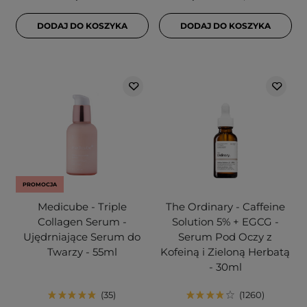
DODAJ DO KOSZYKA
DODAJ DO KOSZYKA
PROMOCJA
Medicube - Triple
The Ordinary - Caffeine
Collagen Serum -
Solution 5% + EGCG -
Ujędrniające Serum do
Serum Pod Oczy z
Twarzy - 55ml
Kofeiną i Zieloną Herbatą
- 30ml
35
1260