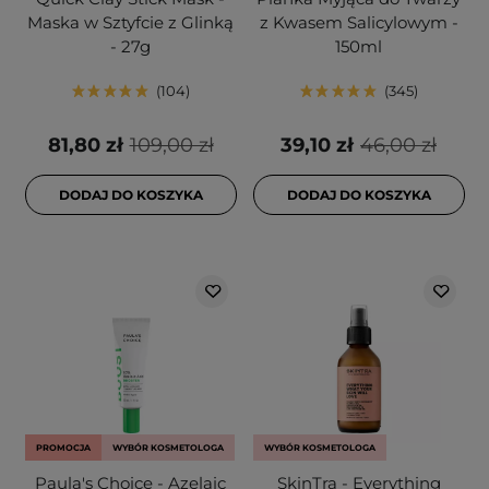
Maska w Sztyfcie z Glinką
z Kwasem Salicylowym -
- 27g
150ml
104
345
81,80 zł
109,00 zł
39,10 zł
46,00 zł
DODAJ DO KOSZYKA
DODAJ DO KOSZYKA
PROMOCJA
WYBÓR KOSMETOLOGA
WYBÓR KOSMETOLOGA
Paula's Choice - Azelaic
SkinTra - Everything