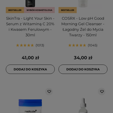
BESTSELLER
WYBÓR KOSMETOLOGA
BESTSELLER
SkinTra - Light Your Skin -
COSRX - Low pH Good
Serum z Witaminą C 20%
Morning Gel Cleanser -
i Kwasem Ferulowym -
Łagodny Żel do Mycia
30ml
Twarzy - 150ml
1013
1045
41,00 zł
34,00 zł
DODAJ DO KOSZYKA
DODAJ DO KOSZYKA