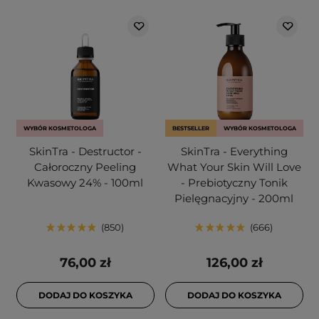
WYBÓR KOSMETOLOGA
BESTSELLER
WYBÓR KOSMETOLOGA
SkinTra - Destructor -
SkinTra - Everything
Całoroczny Peeling
What Your Skin Will Love
Kwasowy 24% - 100ml
- Prebiotyczny Tonik
Pielęgnacyjny - 200ml
850
666
76,00 zł
126,00 zł
DODAJ DO KOSZYKA
DODAJ DO KOSZYKA