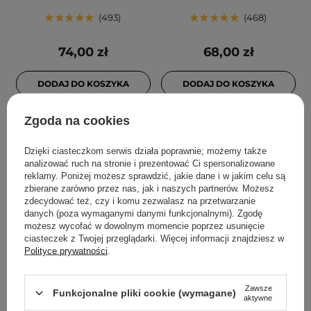
493
468
74,00 zł
68,00 zł
DODAJ DO KOSZYKA
DODAJ DO KOSZYKA
Zgoda na cookies
Dzięki ciasteczkom serwis działa poprawnie; możemy także
analizować ruch na stronie i prezentować Ci spersonalizowane
reklamy. Poniżej możesz sprawdzić, jakie dane i w jakim celu są
zbierane zarówno przez nas, jak i naszych partnerów. Możesz
zdecydować też, czy i komu zezwalasz na przetwarzanie
danych (poza wymaganymi danymi funkcjonalnymi). Zgodę
możesz wycofać w dowolnym momencie poprzez usunięcie
ciasteczek z Twojej przeglądarki. Więcej informacji znajdziesz w
PROMOCJA
Polityce prywatności
.
Geek & Gorgeous -
Anua - Rice Enzyme
Porefectly Clear - Serum z
Brightening Cleansing
Zawsze
Funkcjonalne pliki cookie (wymagane)
2% Kwasem Salicylowym i
Powder - Enzymatyczny
aktywne