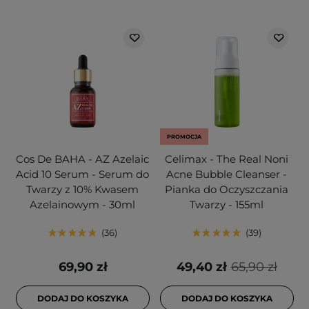
PROMOCJA
Cos De BAHA - AZ Azelaic
Celimax - The Real Noni
Acid 10 Serum - Serum do
Acne Bubble Cleanser -
Twarzy z 10% Kwasem
Pianka do Oczyszczania
Azelainowym - 30ml
Twarzy - 155ml
36
39
69,90 zł
49,40 zł
65,90 zł
DODAJ DO KOSZYKA
DODAJ DO KOSZYKA