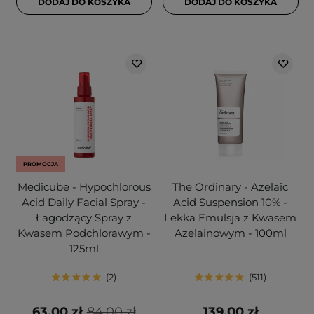
DODAJ DO KOSZYKA
DODAJ DO KOSZYKA
PROMOCJA
Medicube - Hypochlorous
The Ordinary - Azelaic
Acid Daily Facial Spray -
Acid Suspension 10% -
Łagodzący Spray z
Lekka Emulsja z Kwasem
Kwasem Podchlorawym -
Azelainowym - 100ml
125ml
2
511
63,00 zł
84,00 zł
139,00 zł