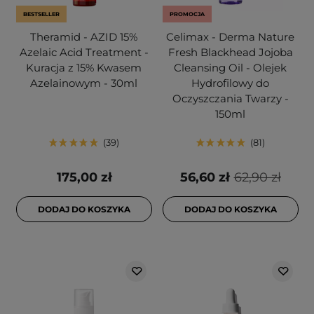
BESTSELLER
PROMOCJA
Theramid - AZID 15%
Celimax - Derma Nature
Azelaic Acid Treatment -
Fresh Blackhead Jojoba
Kuracja z 15% Kwasem
Cleansing Oil - Olejek
Azelainowym - 30ml
Hydrofilowy do
Oczyszczania Twarzy -
150ml
39
81
175,00 zł
56,60 zł
62,90 zł
DODAJ DO KOSZYKA
DODAJ DO KOSZYKA