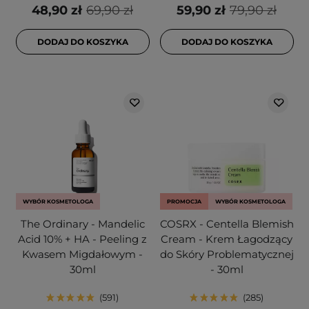
48,90 zł
69,90 zł
59,90 zł
79,90 zł
DODAJ DO KOSZYKA
DODAJ DO KOSZYKA
WYBÓR KOSMETOLOGA
PROMOCJA
WYBÓR KOSMETOLOGA
The Ordinary - Mandelic
COSRX - Centella Blemish
Acid 10% + HA - Peeling z
Cream - Krem Łagodzący
Kwasem Migdałowym -
do Skóry Problematycznej
30ml
- 30ml
591
285