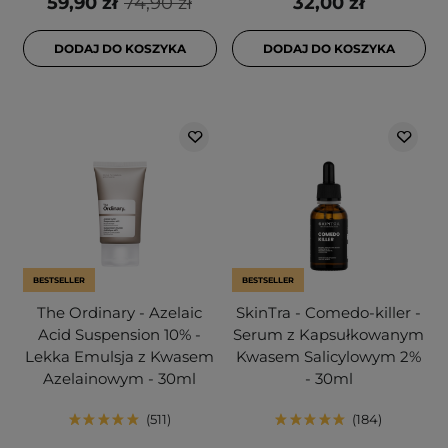
59,90 zł
74,90 zł
32,00 zł
DODAJ DO KOSZYKA
DODAJ DO KOSZYKA
BESTSELLER
BESTSELLER
The Ordinary - Azelaic
SkinTra - Comedo-killer -
Acid Suspension 10% -
Serum z Kapsułkowanym
Lekka Emulsja z Kwasem
Kwasem Salicylowym 2%
Azelainowym - 30ml
- 30ml
511
184