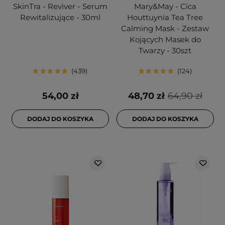
SkinTra - Reviver - Serum
Mary&May - Cica
Rewitalizujące - 30ml
Houttuynia Tea Tree
Calming Mask - Zestaw
Kojących Masek do
Twarzy - 30szt
439
124
54,00 zł
48,70 zł
64,90 zł
DODAJ DO KOSZYKA
DODAJ DO KOSZYKA