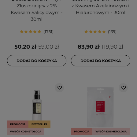
Złuszczający z 2%
z Kwasem Azelainowym i
Kwasem Salicylowym -
Hialuronowym - 30ml
30ml
1751
139
50,20 zł
59,00 zł
83,90 zł
119,90 zł
DODAJ DO KOSZYKA
DODAJ DO KOSZYKA
PROMOCJA
BESTSELLER
WYBÓR KOSMETOLOGA
PROMOCJA
WYBÓR KOSMETOLOGA