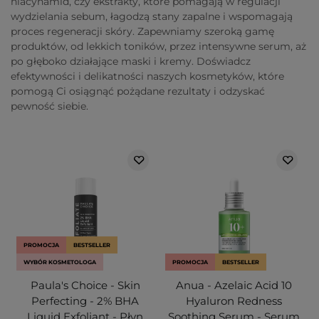
niacynamid, czy ekstrakty, które pomagają w regulacji
wydzielania sebum, łagodzą stany zapalne i wspomagają
proces regeneracji skóry. Zapewniamy szeroką gamę
produktów, od lekkich toników, przez intensywne serum, aż
po głęboko działające maski i kremy. Doświadcz
efektywności i delikatności naszych kosmetyków, które
pomogą Ci osiągnąć pożądane rezultaty i odzyskać
pewność siebie.
PROMOCJA
BESTSELLER
WYBÓR KOSMETOLOGA
PROMOCJA
BESTSELLER
Paula's Choice - Skin
Anua - Azelaic Acid 10
Perfecting - 2% BHA
Hyaluron Redness
Liquid Exfoliant - Płyn
Soothing Serum - Serum