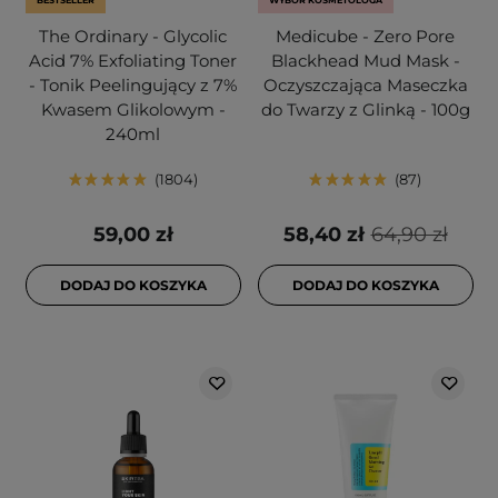
BESTSELLER
WYBÓR KOSMETOLOGA
The Ordinary - Glycolic
Medicube - Zero Pore
Acid 7% Exfoliating Toner
Blackhead Mud Mask -
- Tonik Peelingujący z 7%
Oczyszczająca Maseczka
Kwasem Glikolowym -
do Twarzy z Glinką - 100g
240ml
1804
87
59,00 zł
58,40 zł
64,90 zł
DODAJ DO KOSZYKA
DODAJ DO KOSZYKA