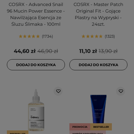
COSRX - Advanced Snail
COSRX - Master Patch
96 Mucin Power Essence -
Original Fit - Gojące
Nawilżająca Esencja ze
Plastry na Wypryski -
Śluzu Ślimaka - 100ml
24szt.
1734
1323
44,60 zł
46,90 zł
11,10 zł
13,90 zł
DODAJ DO KOSZYKA
DODAJ DO KOSZYKA
PROMOCJA
BESTSELLER