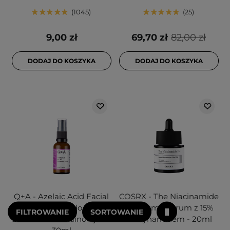
1045
25
9,00 zł
69,70 zł
82,00 zł
DODAJ DO KOSZYKA
DODAJ DO KOSZYKA
Q+A - Azelaic Acid Facial
COSRX - The Niacinamide
Serum - Serum do Twarzy
15 Serum - Serum z 15%
FILTROWANIE
SORTOWANIE
z Kwasem Azelainowym -
Niacynamidem - 20ml