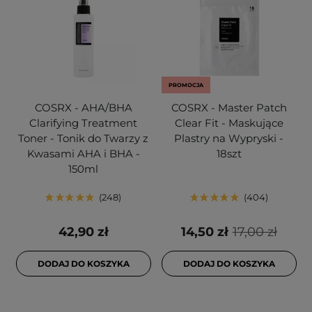
PROMOCJA
COSRX - AHA/BHA
COSRX - Master Patch
Clarifying Treatment
Clear Fit - Maskujące
Toner - Tonik do Twarzy z
Plastry na Wypryski -
Kwasami AHA i BHA -
18szt
150ml
248
404
42,90 zł
14,50 zł
17,00 zł
DODAJ DO KOSZYKA
DODAJ DO KOSZYKA