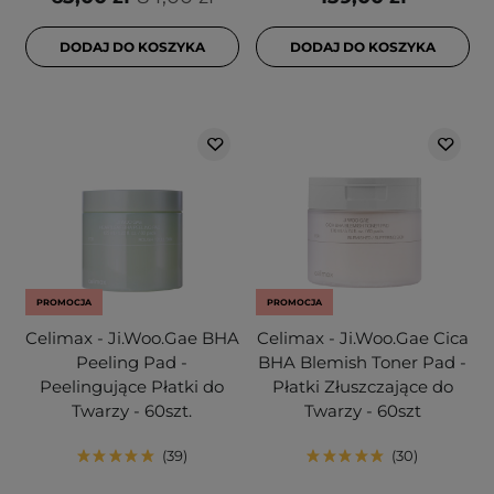
DODAJ DO KOSZYKA
DODAJ DO KOSZYKA
PROMOCJA
PROMOCJA
Celimax - Ji.Woo.Gae BHA
Celimax - Ji.Woo.Gae Cica
Peeling Pad -
BHA Blemish Toner Pad -
Peelingujące Płatki do
Płatki Złuszczające do
Twarzy - 60szt.
Twarzy - 60szt
39
30