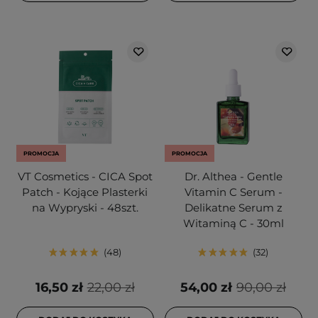
PROMOCJA
PROMOCJA
VT Cosmetics - CICA Spot
Dr. Althea - Gentle
Patch - Kojące Plasterki
Vitamin C Serum -
na Wypryski - 48szt.
Delikatne Serum z
Witaminą C - 30ml
48
32
16,50 zł
22,00 zł
54,00 zł
90,00 zł