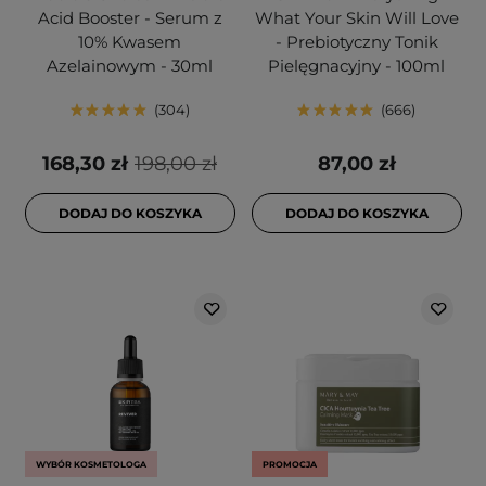
Acid Booster - Serum z
What Your Skin Will Love
10% Kwasem
- Prebiotyczny Tonik
Azelainowym - 30ml
Pielęgnacyjny - 100ml
304
666
168,30 zł
198,00 zł
87,00 zł
DODAJ DO KOSZYKA
DODAJ DO KOSZYKA
WYBÓR KOSMETOLOGA
PROMOCJA