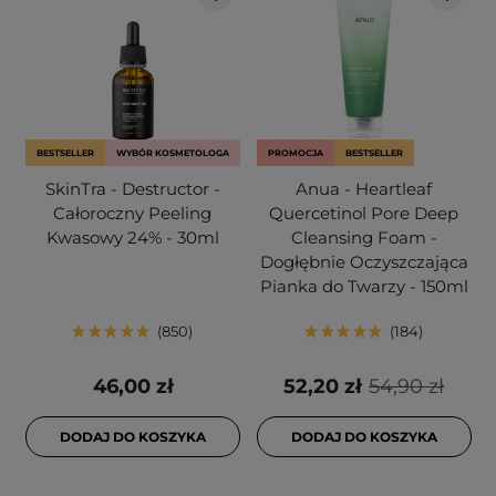
BESTSELLER
WYBÓR KOSMETOLOGA
PROMOCJA
BESTSELLER
SkinTra - Destructor -
Anua - Heartleaf
Całoroczny Peeling
Quercetinol Pore Deep
Kwasowy 24% - 30ml
Cleansing Foam -
Dogłębnie Oczyszczająca
Pianka do Twarzy - 150ml
850
184
46,00 zł
52,20 zł
54,90 zł
DODAJ DO KOSZYKA
DODAJ DO KOSZYKA