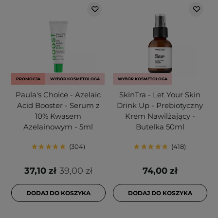
PROMOCJA
WYBÓR KOSMETOLOGA
WYBÓR KOSMETOLOGA
Paula's Choice - Azelaic
SkinTra - Let Your Skin
Acid Booster - Serum z
Drink Up - Prebiotyczny
10% Kwasem
Krem Nawilżający -
Azelainowym - 5ml
Butelka 50ml
304
418
37,10 zł
39,00 zł
74,00 zł
DODAJ DO KOSZYKA
DODAJ DO KOSZYKA