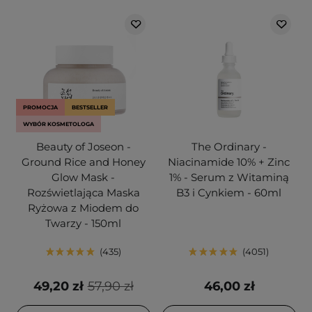
PROMOCJA
BESTSELLER
WYBÓR KOSMETOLOGA
Beauty of Joseon -
The Ordinary -
Ground Rice and Honey
Niacinamide 10% + Zinc
Glow Mask -
1% - Serum z Witaminą
Rozświetlająca Maska
B3 i Cynkiem - 60ml
Ryżowa z Miodem do
Twarzy - 150ml
435
4051
49,20 zł
57,90 zł
46,00 zł