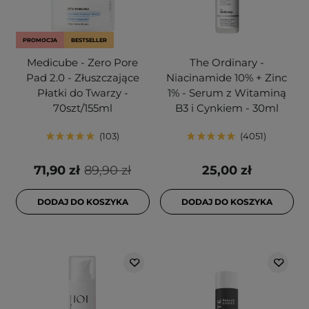
PROMOCJA
BESTSELLER
Medicube - Zero Pore
The Ordinary -
Pad 2.0 - Złuszczające
Niacinamide 10% + Zinc
Płatki do Twarzy -
1% - Serum z Witaminą
70szt/155ml
B3 i Cynkiem - 30ml
103
4051
71,90 zł
89,90 zł
25,00 zł
DODAJ DO KOSZYKA
DODAJ DO KOSZYKA