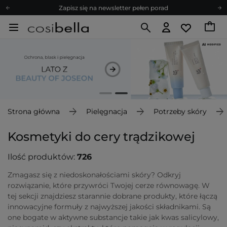
Zapisz się na newsletter pełen porad
Bezpłatne konsultacje kosmetologiczne
Z nami to możliwe! Realizacja zamówienia do 24h.
Poleć nas i zyskaj jeszcze więcej punktów
Zapisz się na newsletter pełen porad
Strona główna
Pielęgnacja
Potrzeby skóry
Kosmetyki do cery trądzikowej
Ilość produktów:
726
Zmagasz się z niedoskonałościami skóry? Odkryj
rozwiązanie, które przywróci Twojej cerze równowagę. W
tej sekcji znajdziesz starannie dobrane produkty, które łączą
innowacyjne formuły z najwyższej jakości składnikami. Są
one bogate w aktywne substancje takie jak kwas salicylowy,