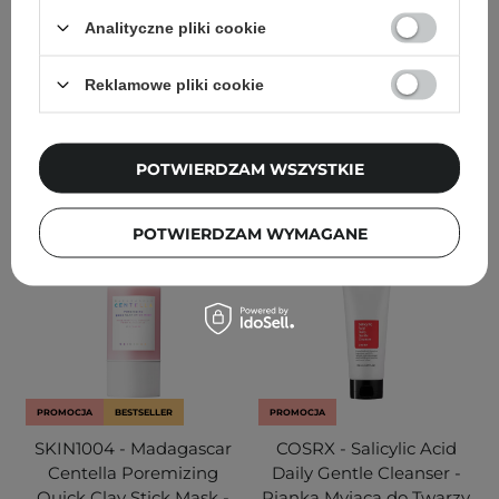
Sarkozyną - 30ml
Puder do Twarzy - 40g
Analityczne pliki cookie
90
79
Reklamowe pliki cookie
45,00 zł
67,90 zł
79,90 zł
DODAJ DO KOSZYKA
DODAJ DO KOSZYKA
POTWIERDZAM WSZYSTKIE
POTWIERDZAM WYMAGANE
PROMOCJA
BESTSELLER
PROMOCJA
SKIN1004 - Madagascar
COSRX - Salicylic Acid
Centella Poremizing
Daily Gentle Cleanser -
Quick Clay Stick Mask -
Pianka Myjąca do Twarzy