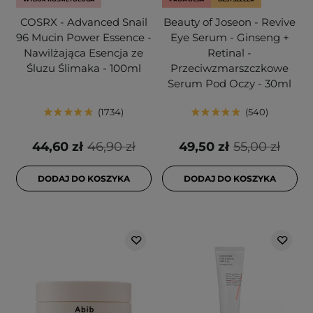
COSRX - Advanced Snail
Beauty of Joseon - Revive
96 Mucin Power Essence -
Eye Serum - Ginseng +
Nawilżająca Esencja ze
Retinal -
Śluzu Ślimaka - 100ml
Przeciwzmarszczkowe
Serum Pod Oczy - 30ml
1734
540
44,60 zł
46,90 zł
49,50 zł
55,00 zł
DODAJ DO KOSZYKA
DODAJ DO KOSZYKA