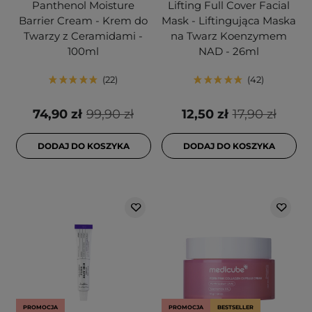
Panthenol Moisture
Lifting Full Cover Facial
Barrier Cream - Krem do
Mask - Liftingująca Maska
Twarzy z Ceramidami -
na Twarz Koenzymem
100ml
NAD - 26ml
22
42
74,90 zł
99,90 zł
12,50 zł
17,90 zł
DODAJ DO KOSZYKA
DODAJ DO KOSZYKA
PROMOCJA
PROMOCJA
BESTSELLER