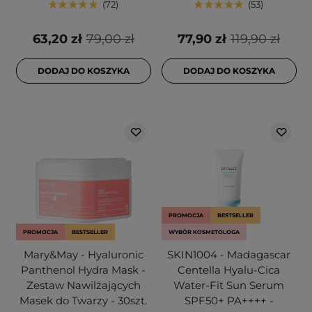
72
53
63,20 zł
79,00 zł
77,90 zł
119,90 zł
DODAJ DO KOSZYKA
DODAJ DO KOSZYKA
PROMOCJA
BESTSELLER
PROMOCJA
BESTSELLER
WYBÓR KOSMETOLOGA
Mary&May - Hyaluronic
SKIN1004 - Madagascar
Panthenol Hydra Mask -
Centella Hyalu-Cica
Zestaw Nawilżających
Water-Fit Sun Serum
Masek do Twarzy - 30szt.
SPF50+ PA++++ -