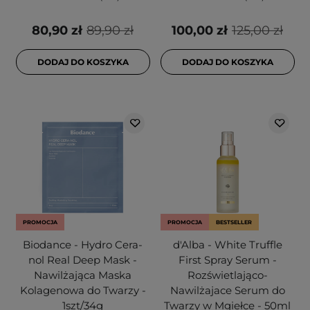
80,90 zł
89,90 zł
100,00 zł
125,00 zł
DODAJ DO KOSZYKA
DODAJ DO KOSZYKA
PROMOCJA
PROMOCJA
BESTSELLER
Biodance - Hydro Cera-
d'Alba - White Truffle
nol Real Deep Mask -
First Spray Serum -
Nawilżająca Maska
Rozświetlająco-
Kolagenowa do Twarzy -
Nawilżajace Serum do
1szt/34g
Twarzy w Mgiełce - 50ml