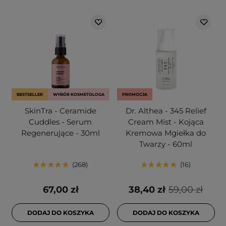
BESTSELLER
WYBÓR KOSMETOLOGA
PROMOCJA
SkinTra - Ceramide
Dr. Althea - 345 Relief
Cuddles - Serum
Cream Mist - Kojąca
Regenerujące - 30ml
Kremowa Mgiełka do
Twarzy - 60ml
268
16
67,00 zł
38,40 zł
59,00 zł
DODAJ DO KOSZYKA
DODAJ DO KOSZYKA