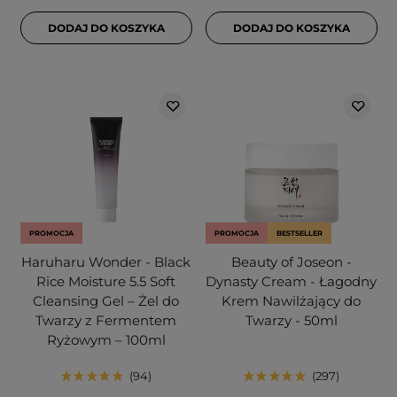
DODAJ DO KOSZYKA
DODAJ DO KOSZYKA
PROMOCJA
PROMOCJA
BESTSELLER
Haruharu Wonder - Black
Beauty of Joseon -
Rice Moisture 5.5 Soft
Dynasty Cream - Łagodny
Cleansing Gel – Żel do
Krem Nawilżający do
Twarzy z Fermentem
Twarzy - 50ml
Ryżowym – 100ml
94
297