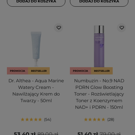
DODAJ DO KOSZYKA
DODAJ DO KOSZYKA
PROMOCJA
BESTSELLER
PROMOCJA
BESTSELLER
Dr. Althea - Aqua Marine
Numbuzin - No.9 NAD
Watery Cream -
PDRN Glow Boosting
Nawilżający Krem do
Toner - Rozświetlający
Twarzy - 50ml
Toner z Koenzymem
NAD+ i PDRN - 150ml
54
28
53,40 zł
89,00 zł
51,40 zł
79,00 zł