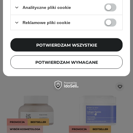
Cream - Nawilżający
Quercetinol Pore Deep
Krem do Twarzy z
Cleansing Foam -
Analityczne pliki cookie
Ceramidami i
Dogłębnie Oczyszczająca
Cholesterolem - 80ml
Pianka do Twarzy - 150ml
Reklamowe pliki cookie
88
184
POTWIERDZAM WSZYSTKIE
126,70 zł
149,00 zł
52,20 zł
54,90 zł
DODAJ DO KOSZYKA
DODAJ DO KOSZYKA
POTWIERDZAM WYMAGANE
PROMOCJA
BESTSELLER
WYBÓR KOSMETOLOGA
PROMOCJA
BESTSELLER