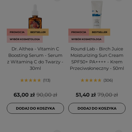
PROMOCJA
BESTSELLER
PROMOCJA
BESTSELLER
WYBÓR KOSMETOLOGA
WYBÓR KOSMETOLOGA
Dr. Althea - Vitamin C
Round Lab - Birch Juice
Boosting Serum - Serum
Moisturizing Sun Cream
z Witaminą C do Twarzy -
SPF50+ PA++++ - Krem
30ml
Przeciwsłoneczny - 50ml
113
306
63,00 zł
90,00 zł
51,40 zł
79,00 zł
DODAJ DO KOSZYKA
DODAJ DO KOSZYKA