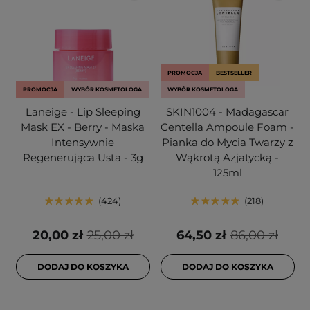
PROMOCJA
BESTSELLER
PROMOCJA
WYBÓR KOSMETOLOGA
WYBÓR KOSMETOLOGA
Laneige - Lip Sleeping
SKIN1004 - Madagascar
Mask EX - Berry - Maska
Centella Ampoule Foam -
Intensywnie
Pianka do Mycia Twarzy z
Regenerująca Usta - 3g
Wąkrotą Azjatycką -
125ml
424
218
20,00 zł
25,00 zł
64,50 zł
86,00 zł
DODAJ DO KOSZYKA
DODAJ DO KOSZYKA