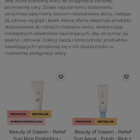
żele, które stanowią klucz do osiągnięcia zdrowej,
promiennej cery. Dzięki regularnemu stosowaniu
utrzymasz optymalny poziom nawodnienia skóry, nadając
jej zdrowy wygląd i blask. Nasza oferta obejmuje produkty
dostosowane do różnych rodzajów skóry, dostarczając
niezbędnych składników nawilżających, aby utrzymać jej
piękno i zdrowie. Odkryj naszą różnorodność produktów
nawilżających i przekonaj się o ich skuteczności w
codziennej pielęgnacji skóry.
PROMOCJA
BESTSELLER
WYBÓR KOSMETOLOGA
PROMOCJA
BESTSELLER
Beauty of Joseon - Relief
Beauty of Joseon - Relief
Sun Rice Probiotics -
Sun Aqua - Fresh : Rice +