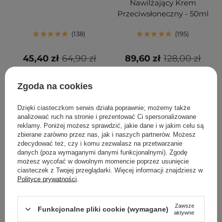
Nawilżający Krem
Przeciwsłoneczny - 50ml
138
195
45,40 zł
64,90 zł
89,60 zł
128,00 zł
DODAJ DO KOSZYKA
DODAJ DO KOSZYKA
Zgoda na cookies
Dzięki ciasteczkom serwis działa poprawnie; możemy także
analizować ruch na stronie i prezentować Ci spersonalizowane
reklamy. Poniżej możesz sprawdzić, jakie dane i w jakim celu są
zbierane zarówno przez nas, jak i naszych partnerów. Możesz
zdecydować też, czy i komu zezwalasz na przetwarzanie
danych (poza wymaganymi danymi funkcjonalnymi). Zgodę
możesz wycofać w dowolnym momencie poprzez usunięcie
ciasteczek z Twojej przeglądarki. Więcej informacji znajdziesz w
Polityce prywatności
.
PROMOCJA
BESTSELLER
PROMOCJA
BESTSELLER
Zawsze
Funkcjonalne pliki cookie (wymagane)
Aestura - Atobarrier 365
Anua - Heartleaf
aktywne