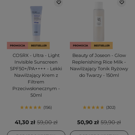
PROMOCJA
BESTSELLER
PROMOCJA
BESTSELLER
COSRX - Ultra - Light
Beauty of Joseon - Glow
Invisible Sunscreen
Replenishing Rice Milk -
SPF50+/PA++++ - Lekki
Nawilżający Tonik Ryżowy
Nawilżający Krem z
do Twarzy - 150ml
Filtrem
Przeciwsłonecznym -
50ml
156
302
41,30 zł
59,00 zł
50,90 zł
59,90 zł