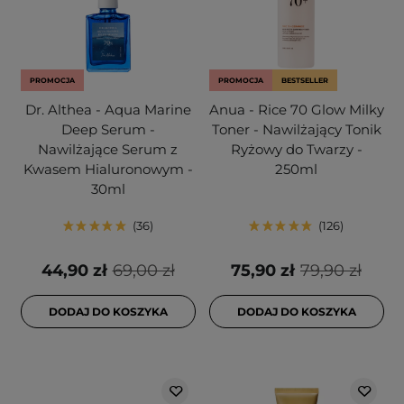
PROMOCJA
PROMOCJA
BESTSELLER
Dr. Althea - Aqua Marine
Anua - Rice 70 Glow Milky
Deep Serum -
Toner - Nawilżający Tonik
Nawilżające Serum z
Ryżowy do Twarzy -
Kwasem Hialuronowym -
250ml
30ml
36
126
44,90 zł
69,00 zł
75,90 zł
79,90 zł
DODAJ DO KOSZYKA
DODAJ DO KOSZYKA