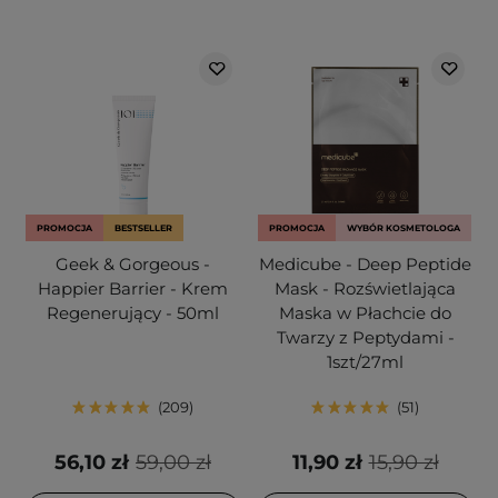
PROMOCJA
BESTSELLER
PROMOCJA
WYBÓR KOSMETOLOGA
Geek & Gorgeous -
Medicube - Deep Peptide
Happier Barrier - Krem
Mask - Rozświetlająca
Regenerujący - 50ml
Maska w Płachcie do
Twarzy z Peptydami -
1szt/27ml
209
51
56,10 zł
59,00 zł
11,90 zł
15,90 zł