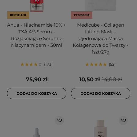
BESTSELLER
PROMOCJA
Anua - Niacinamide 10% +
Medicube - Collagen
TXA 4% Serum -
Lifting Mask -
Rozjaśniające Serum z
Ujędrniająca Maska
Niacynamidem - 30ml
Kolagenowa do Twarzy -
1szt/27g
173
52
75,90 zł
10,50 zł
14,00 zł
DODAJ DO KOSZYKA
DODAJ DO KOSZYKA