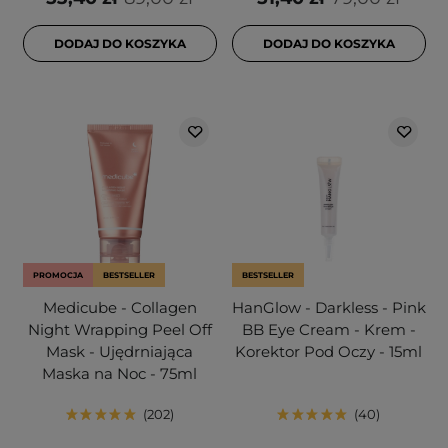
DODAJ DO KOSZYKA
DODAJ DO KOSZYKA
PROMOCJA
BESTSELLER
BESTSELLER
Medicube - Collagen
HanGlow - Darkless - Pink
Night Wrapping Peel Off
BB Eye Cream - Krem -
Mask - Ujędrniająca
Korektor Pod Oczy - 15ml
Maska na Noc - 75ml
202
40