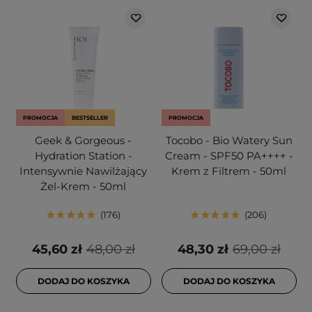
PROMOCJA
BESTSELLER
PROMOCJA
Geek & Gorgeous -
Tocobo - Bio Watery Sun
Hydration Station -
Cream - SPF50 PA++++ -
Intensywnie Nawilżający
Krem z Filtrem - 50ml
Żel-Krem - 50ml
176
206
45,60 zł
48,00 zł
48,30 zł
69,00 zł
DODAJ DO KOSZYKA
DODAJ DO KOSZYKA