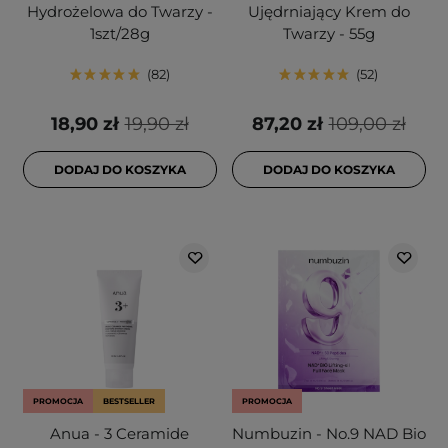
Hydrożelowa do Twarzy -
Ujędrniający Krem do
1szt/28g
Twarzy - 55g
82
52
18,90 zł
19,90 zł
87,20 zł
109,00 zł
DODAJ DO KOSZYKA
DODAJ DO KOSZYKA
PROMOCJA
BESTSELLER
PROMOCJA
Anua - 3 Ceramide
Numbuzin - No.9 NAD Bio