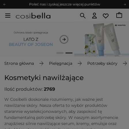
Zapisz się na newsletter pełen porad
Bezpłatne konsultacje kosmetologiczne
Z nami to możliwe! Realizacja zamówienia do 24h.
Poleć nas i zyskaj jeszcze więcej punktów
Zapisz się na newsletter pełen porad
Strona główna
Pielęgnacja
Potrzeby skóry
Kosmetyki nawilżające
Ilość produktów:
2769
W Cosibelli doskonale rozumiemy, jak ważne jest
nawilżanie skóry. Nasza oferta to wybór produktów
starannie wyselekcjonowanych, aby zaspokoić tę
fundamentalną potrzebę skóry. W naszym asortymencie
znajdziesz silnie nawilżające serum, kremy, emulsje oraz