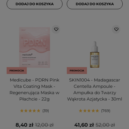
DODAJ DO KOSZYKA
DODAJ DO KOSZYKA
PROMOCJA
PROMOCJA
Medicube - PDRN Pink
SKIN1004 - Madagascar
Vita Coating Mask -
Centella Ampoule -
Regenerująca Maska w
Ampułka do Twarzy
Płachcie - 22g
Wąkrota Azjatycka - 30ml
39
769
8,40 zł
12,00 zł
41,60 zł
52,00 zł