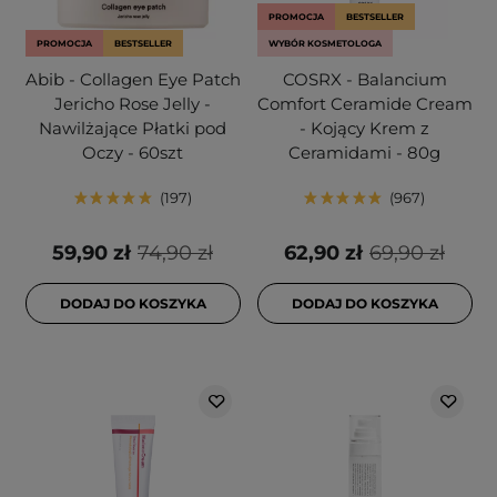
PROMOCJA
BESTSELLER
PROMOCJA
BESTSELLER
WYBÓR KOSMETOLOGA
Abib - Collagen Eye Patch
COSRX - Balancium
Jericho Rose Jelly -
Comfort Ceramide Cream
Nawilżające Płatki pod
- Kojący Krem z
Oczy - 60szt
Ceramidami - 80g
197
967
59,90 zł
74,90 zł
62,90 zł
69,90 zł
DODAJ DO KOSZYKA
DODAJ DO KOSZYKA