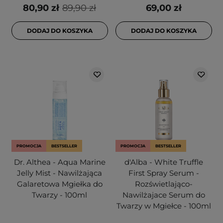
80,90 zł
89,90 zł
69,00 zł
DODAJ DO KOSZYKA
DODAJ DO KOSZYKA
PROMOCJA
BESTSELLER
PROMOCJA
BESTSELLER
Dr. Althea - Aqua Marine
d'Alba - White Truffle
Jelly Mist - Nawilżająca
First Spray Serum -
Galaretowa Mgiełka do
Rozświetlająco-
Twarzy - 100ml
Nawilżajace Serum do
Twarzy w Mgiełce - 100ml