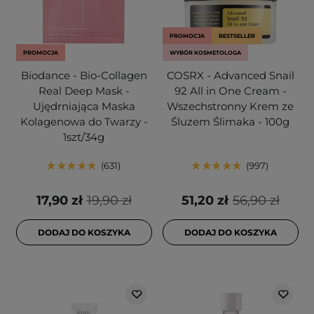
PROMOCJA
BESTSELLER
PROMOCJA
WYBÓR KOSMETOLOGA
Biodance - Bio-Collagen
COSRX - Advanced Snail
Real Deep Mask -
92 All in One Cream -
Ujędrniająca Maska
Wszechstronny Krem ze
Kolagenowa do Twarzy -
Śluzem Ślimaka - 100g
1szt/34g
631
997
17,90 zł
19,90 zł
51,20 zł
56,90 zł
DODAJ DO KOSZYKA
DODAJ DO KOSZYKA