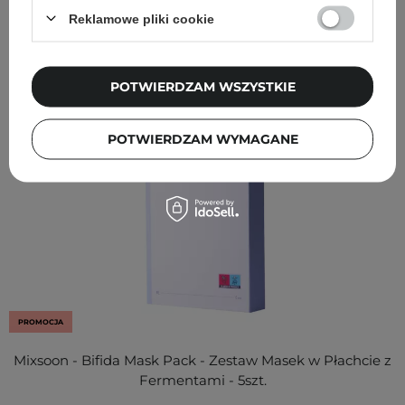
Inni klienci sprawdzali również
Reklamowe pliki cookie
POTWIERDZAM WSZYSTKIE
POTWIERDZAM WYMAGANE
PROMOCJA
Mixsoon - Bifida Mask Pack - Zestaw Masek w Płachcie z
Fermentami - 5szt.