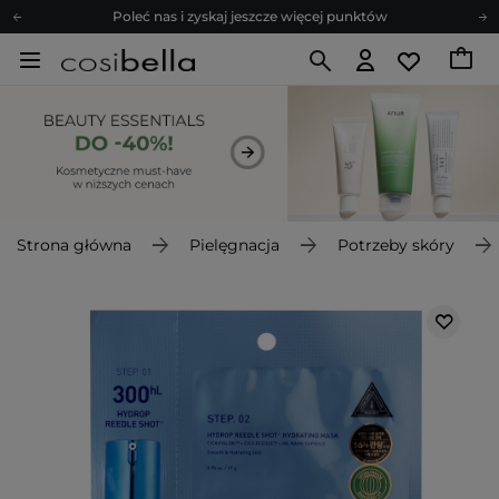
Poleć nas i zyskaj jeszcze więcej punktów
Zapisz się na newsletter pełen porad
Bezpłatne konsultacje kosmetologiczne
Z nami to możliwe! Realizacja zamówienia do 24h.
Poleć nas i zyskaj jeszcze więcej punktów
Zapisz się na newsletter pełen porad
Strona główna
Pielęgnacja
Potrzeby skóry