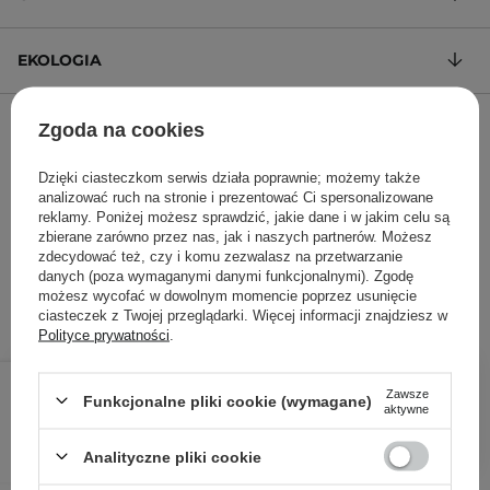
EKOLOGIA
ZADAJ PYTANIE
Zgoda na cookies
Dzięki ciasteczkom serwis działa poprawnie; możemy także
Maska do twarzy z serum z niacynamidem, trehalozą i
analizować ruch na stronie i prezentować Ci spersonalizowane
betainą
reklamy. Poniżej możesz sprawdzić, jakie dane i w jakim celu są
zbierane zarówno przez nas, jak i naszych partnerów. Możesz
1 900,00 zł
/
100
, w tym VAT
zdecydować też, czy i komu zezwalasz na przetwarzanie
danych (poza wymaganymi danymi funkcjonalnymi). Zgodę
ID towaru: 22706
możesz wycofać w dowolnym momencie poprzez usunięcie
ciasteczek z Twojej przeglądarki. Więcej informacji znajdziesz w
Polityce prywatności
.
19,00 zł
/
szt.
Zawsze
Funkcjonalne pliki cookie (wymagane)
aktywne
DODAJ DO KOSZYKA
Analityczne pliki cookie