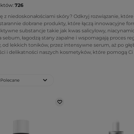
uktów:
726
ę z niedoskonałościami skóry? Odkryj rozwiązanie, które
starannie dobrane produkty, które łączą innowacyjne for
ktywne substancje takie jak kwas salicylowy, niacynamid,
a sebum, łagodzą stany zapalne i wspomagają proces re
 od lekkich toników, przez intensywne serum, aż po głę
ci i delikatności naszych kosmetyków, które pomogą Ci
Polecane