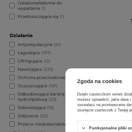
Osłabione/skłonne do
wypadania
1
Przetłuszczające się
1
Działanie
Antyoksydacyjne
61
Łagodzące
197
Liftingujące
12
Nawilżające
233
Ochrona przeciwsłoneczna
10
Zgoda na cookies
Oczyszczające
147
Odbudowujące barierę
Dzięki ciasteczkom serwis dzia
hydrolipidową
20
możesz sprawdzić, jakie dane i
zezwalasz na przetwarzanie d
Odświeżające
10
usunięcie ciasteczek z Twojej p
Odżywcze
20
Przeciw niedoskonałościom
547
Funkcjonalne pliki 