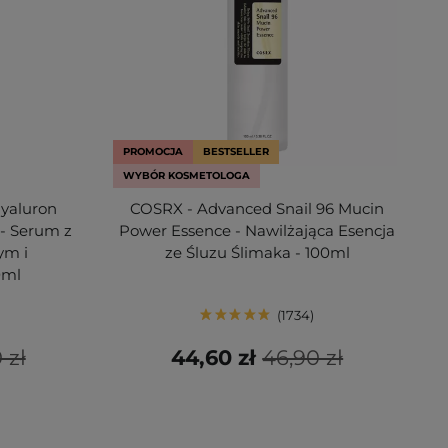
PROMOCJA
BESTSELLER
WYBÓR KOSMETOLOGA
Hyaluron
COSRX - Advanced Snail 96 Mucin
- Serum z
Power Essence - Nawilżająca Esencja
ym i
ze Śluzu Ślimaka - 100ml
0ml
1734
 zł
44,60 zł
46,90 zł