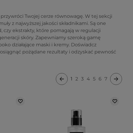
 przywróci Twojej cerze równowagę. W tej sekcji
muły z najwyższej jakości składnikami. Są one
 czy ekstrakty, które pomagają w regulacji
generacji skóry. Zapewniamy szeroką gamę
boko działające maski i kremy. Doświadcz
 osiągnąć pożądane rezultaty i odzyskać pewność
1
2
3
4
5
6
7