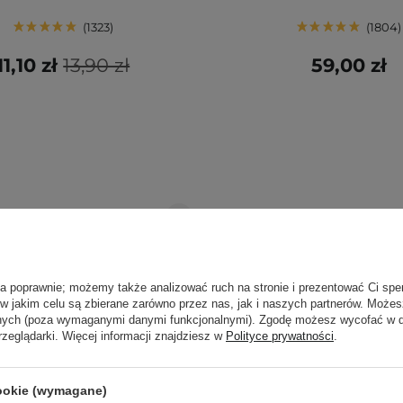
1323
1804
11,10 zł
13,90 zł
59,00 zł
ła poprawnie; możemy także analizować ruch na stronie i prezentować Ci spe
 w jakim celu są zbierane zarówno przez nas, jak i naszych partnerów. Może
anych (poza wymaganymi danymi funkcjonalnymi). Zgodę możesz wycofać w
rzeglądarki. Więcej informacji znajdziesz w
Polityce prywatności
.
cookie (wymagane)