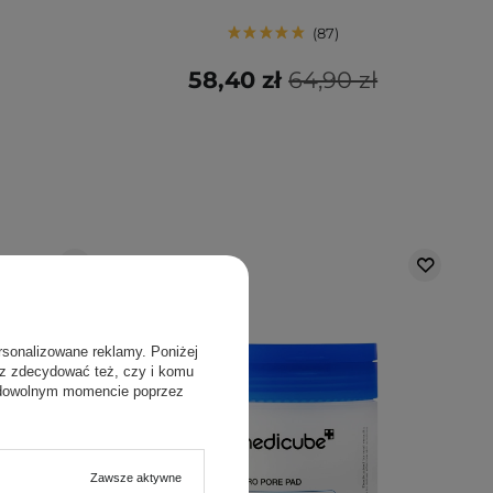
87
58,40 zł
64,90 zł
rsonalizowane reklamy. Poniżej
sz zdecydować też, czy i komu
 dowolnym momencie poprzez
Zawsze aktywne