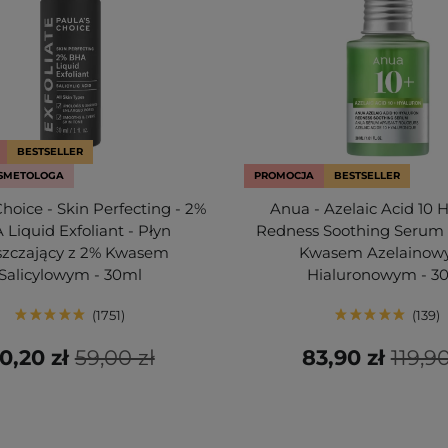
BESTSELLER
SMETOLOGA
PROMOCJA
BESTSELLER
Choice - Skin Perfecting - 2%
Anua - Azelaic Acid 10 
Liquid Exfoliant - Płyn
Redness Soothing Serum 
szczający z 2% Kwasem
Kwasem Azelainow
Salicylowym - 30ml
Hialuronowym - 3
1751
139
0,20 zł
59,00 zł
83,90 zł
119,90