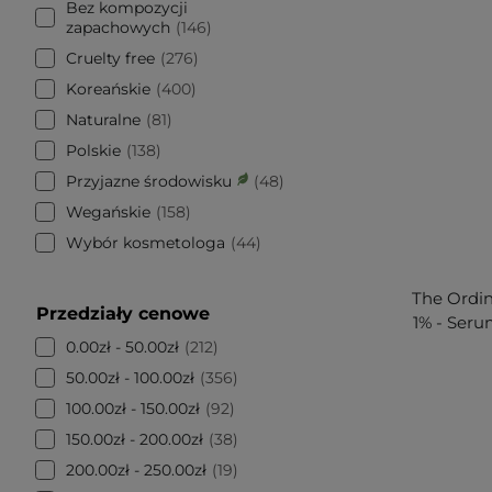
Bez kompozycji
zapachowych
146
Cruelty free
276
Koreańskie
400
Naturalne
81
Polskie
138
Przyjazne środowisku
48
Wegańskie
158
Wybór kosmetologa
44
The Ordin
Przedziały cenowe
1% - Seru
0.00zł - 50.00zł
212
50.00zł - 100.00zł
356
100.00zł - 150.00zł
92
150.00zł - 200.00zł
38
200.00zł - 250.00zł
19