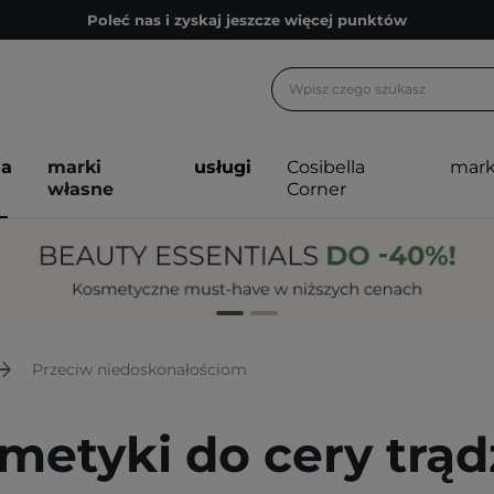
Poleć nas i zyskaj jeszcze więcej punktów
Zapisz się na newsletter pełen porad
Bezpłatne konsultacje kosmetologiczne
Z nami to możliwe! Realizacja zamówienia do 24h.
ja
marki
usługi
Cosibella
mark
Poleć nas i zyskaj jeszcze więcej punktów
własne
Corner
Zapisz się na newsletter pełen porad
Przeciw niedoskonałościom
metyki do cery trąd