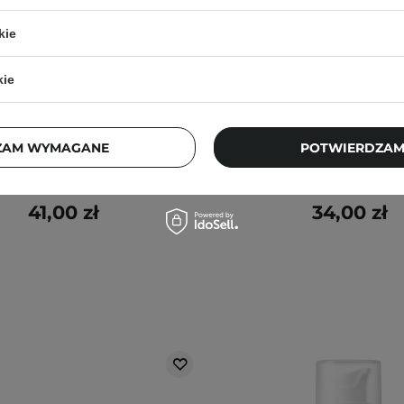
kie
R
WYBÓR KOSMETOLOGA
BESTSELLER
kie
 - Light Your Skin - Serum z
COSRX - Low pH Good Mo
aminą C 20% i Kwasem
Cleanser - Łagodny Żel 
Ferulowym - 30ml
Twarzy - 150ml
ZAM WYMAGANE
POTWIERDZAM
1013
1045
41,00 zł
34,00 zł