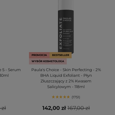
PROMOCJA
BESTSELLER
WYBÓR KOSMETOLOGA
 5 - Serum
Paula's Choice - Skin Perfecting - 2%
 30ml
BHA Liquid Exfoliant - Płyn
Złuszczający z 2% Kwasem
Salicylowym - 118ml
1751
 zł
142,00 zł
167,00 zł