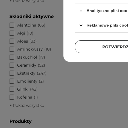
+ Pokaż wszystko
Analityczne pliki coo
Składniki aktywne
BESTSELLE
Alantoina
63
Reklamowe pliki coo
SkinTra
Algi
10
Wit
Aloes
33
POTWIERD
Aminokwasy
18
Bakuchiol
17
Ceramidy
52
Ekstrakty
247
Emolienty
2
Glinki
42
Kofeina
1
+ Pokaż wszystko
Produkty