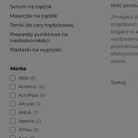
Ilość prod
Serum na trądzik
Maseczki na trądzik
Zmagasz si
znajdziesz 
Toniki do cery trądzikowej
bogate w a
Preparaty punktowe na
wydzielani
niedoskonałości
produktów,
Plasterki na wypryski
efektywnoś
siebie.
Marka
Abib
6
Sortuj
Acnemy
12
AcroPass
6
Altruist
1
ANUA
7
Aperire
2
A'Pieu
2