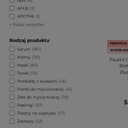
Apis
8
APLB
2
APOTHE
1
+ Pokaż wszystko
Rodzaj produktu
PROMOCJA
Serum
187
WYBÓR KO
Kremy
110
Paula's 
Maski
80
BHA 
Złu
Toniki
75
Produkty z kwasami
46
Pianki do mycia twarzy
41
Żele do mycia twarzy
39
5
Peelingi
37
Plastry na wypryski
27
Zestawy
22