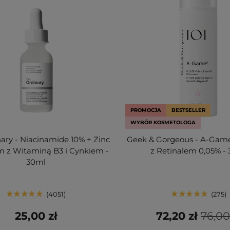
PROMOCJA
BESTSELLER
WYBÓR KOSMETOLOGA
ary - Niacinamide 10% + Zinc
Geek & Gorgeous - A-Game
m z Witaminą B3 i Cynkiem -
z Retinalem 0,05% -
30ml
4051
275
25,00 zł
72,20 zł
76,00