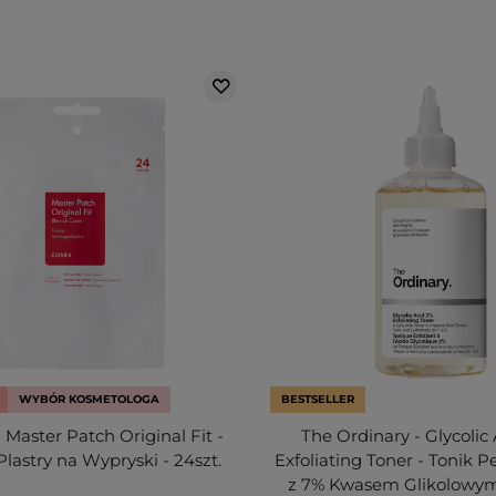
WYBÓR KOSMETOLOGA
BESTSELLER
Master Patch Original Fit -
The Ordinary - Glycolic
lastry na Wypryski - 24szt.
Exfoliating Toner - Tonik P
z 7% Kwasem Glikolowym