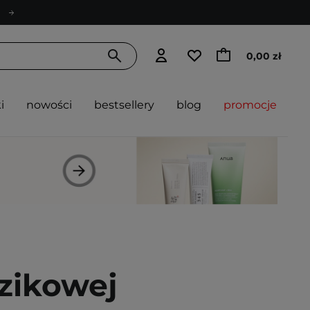
0,00 zł
i
nowości
bestsellery
blog
promocje
zikowej