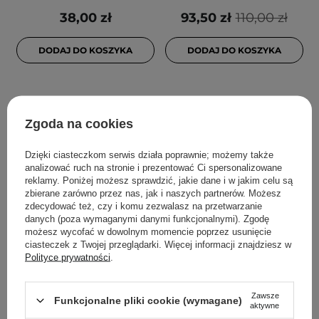
38,00 zł
93,50 zł
110,00 zł
DODAJ DO KOSZYKA
DODAJ DO KOSZYKA
Zgoda na cookies
Dzięki ciasteczkom serwis działa poprawnie; możemy także
analizować ruch na stronie i prezentować Ci spersonalizowane
reklamy. Poniżej możesz sprawdzić, jakie dane i w jakim celu są
zbierane zarówno przez nas, jak i naszych partnerów. Możesz
zdecydować też, czy i komu zezwalasz na przetwarzanie
PROMOCJA
PROMOCJA
danych (poza wymaganymi danymi funkcjonalnymi). Zgodę
możesz wycofać w dowolnym momencie poprzez usunięcie
Anua - BHA 2% Gentle
VT Cosmetics - Reedle
ciasteczek z Twojej przeglądarki. Więcej informacji znajdziesz w
Exfoliating Toner -
Shot 300 - Mikroigłowy
Polityce prywatności
.
Złuszczający Tonik do
Booster do Twarzy
Twarzy z Kwasami - 150ml
Poprawiający Teksturę
Zawsze
Skóry - 50ml
Funkcjonalne pliki cookie (wymagane)
aktywne