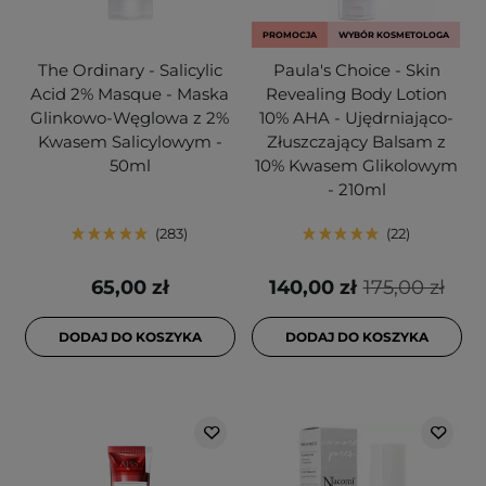
PROMOCJA
WYBÓR KOSMETOLOGA
The Ordinary - Salicylic
Paula's Choice - Skin
Acid 2% Masque - Maska
Revealing Body Lotion
Glinkowo-Węglowa z 2%
10% AHA - Ujędrniająco-
Kwasem Salicylowym -
Złuszczający Balsam z
50ml
10% Kwasem Glikolowym
- 210ml
283
22
65,00 zł
140,00 zł
175,00 zł
DODAJ DO KOSZYKA
DODAJ DO KOSZYKA