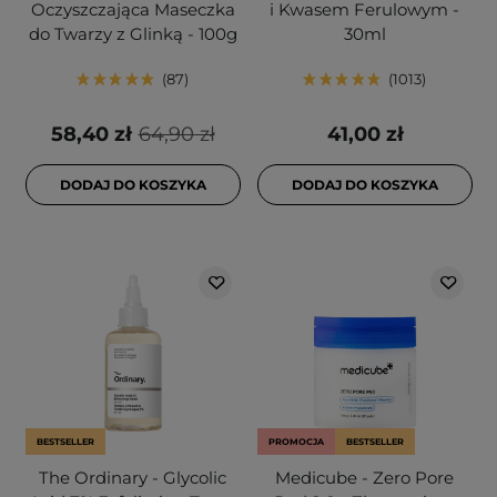
Oczyszczająca Maseczka
i Kwasem Ferulowym -
do Twarzy z Glinką - 100g
30ml
87
1013
58,40 zł
64,90 zł
41,00 zł
DODAJ DO KOSZYKA
DODAJ DO KOSZYKA
BESTSELLER
PROMOCJA
BESTSELLER
The Ordinary - Glycolic
Medicube - Zero Pore