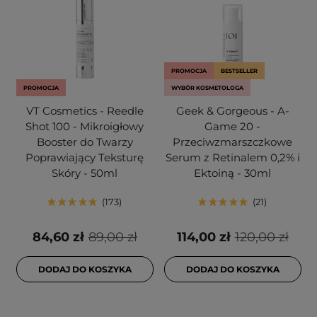
PROMOCJA
BESTSELLER
PROMOCJA
WYBÓR KOSMETOLOGA
VT Cosmetics - Reedle
Geek & Gorgeous - A-
Shot 100 - Mikroigłowy
Game 20 -
Booster do Twarzy
Przeciwzmarszczkowe
Poprawiający Teksturę
Serum z Retinalem 0,2% i
Skóry - 50ml
Ektoiną - 30ml
173
21
84,60 zł
89,00 zł
114,00 zł
120,00 zł
DODAJ DO KOSZYKA
DODAJ DO KOSZYKA