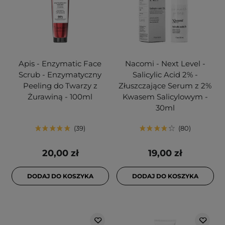
Apis - Enzymatic Face
Nacomi - Next Level -
Scrub - Enzymatyczny
Salicylic Acid 2% -
Peeling do Twarzy z
Złuszczające Serum z 2%
Żurawiną - 100ml
Kwasem Salicylowym -
30ml
39
80
20,00 zł
19,00 zł
DODAJ DO KOSZYKA
DODAJ DO KOSZYKA