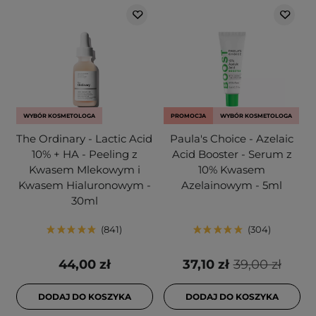
WYBÓR KOSMETOLOGA
PROMOCJA
WYBÓR KOSMETOLOGA
The Ordinary - Lactic Acid
Paula's Choice - Azelaic
10% + HA - Peeling z
Acid Booster - Serum z
Kwasem Mlekowym i
10% Kwasem
Kwasem Hialuronowym -
Azelainowym - 5ml
30ml
841
304
44,00 zł
37,10 zł
39,00 zł
DODAJ DO KOSZYKA
DODAJ DO KOSZYKA