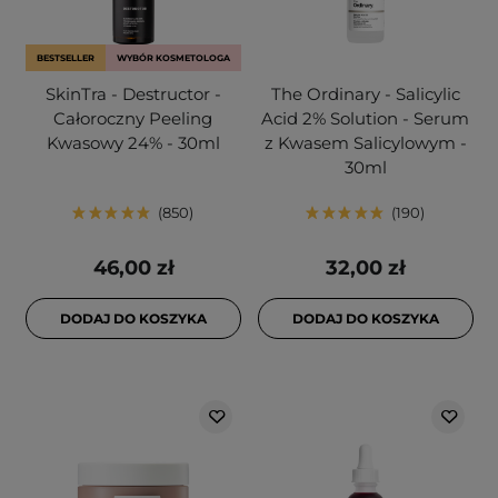
BESTSELLER
WYBÓR KOSMETOLOGA
SkinTra - Destructor -
The Ordinary - Salicylic
Całoroczny Peeling
Acid 2% Solution - Serum
Kwasowy 24% - 30ml
z Kwasem Salicylowym -
30ml
850
190
46,00 zł
32,00 zł
DODAJ DO KOSZYKA
DODAJ DO KOSZYKA