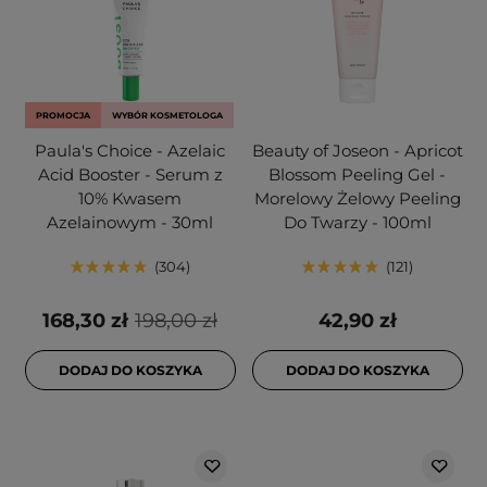
PROMOCJA
WYBÓR KOSMETOLOGA
Paula's Choice - Azelaic
Beauty of Joseon - Apricot
Acid Booster - Serum z
Blossom Peeling Gel -
10% Kwasem
Morelowy Żelowy Peeling
Azelainowym - 30ml
Do Twarzy - 100ml
304
121
168,30 zł
198,00 zł
42,90 zł
DODAJ DO KOSZYKA
DODAJ DO KOSZYKA