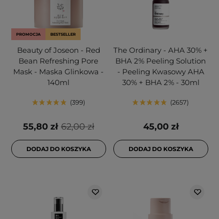
PROMOCJA
BESTSELLER
Beauty of Joseon - Red
The Ordinary - AHA 30% +
Bean Refreshing Pore
BHA 2% Peeling Solution
Mask - Maska Glinkowa -
- Peeling Kwasowy AHA
140ml
30% + BHA 2% - 30ml
399
2657
55,80 zł
62,00 zł
45,00 zł
DODAJ DO KOSZYKA
DODAJ DO KOSZYKA