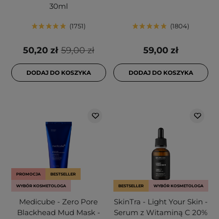
30ml
1751
1804
50,20 zł
59,00 zł
59,00 zł
DODAJ DO KOSZYKA
DODAJ DO KOSZYKA
PROMOCJA
BESTSELLER
WYBÓR KOSMETOLOGA
BESTSELLER
WYBÓR KOSMETOLOGA
Medicube - Zero Pore
SkinTra - Light Your Skin -
Blackhead Mud Mask -
Serum z Witaminą C 20%