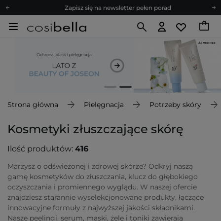
Zapisz się na newsletter pełen porad
Bezpłatne konsultacje kosmetologiczne
Z nami to możliwe! Realizacja zamówienia do 24h.
Poleć nas i zyskaj jeszcze więcej punktów
Zapisz się na newsletter pełen porad
Strona główna
Pielęgnacja
Potrzeby skóry
Kosmetyki złuszczające skórę
Ilość produktów:
416
Marzysz o odświeżonej i zdrowej skórze? Odkryj naszą
gamę kosmetyków do złuszczania, klucz do głębokiego
oczyszczania i promiennego wyglądu. W naszej ofercie
znajdziesz starannie wyselekcjonowane produkty, łączące
innowacyjne formuły z najwyższej jakości składnikami.
Nasze peelingi, serum, maski, żele i toniki zawierają