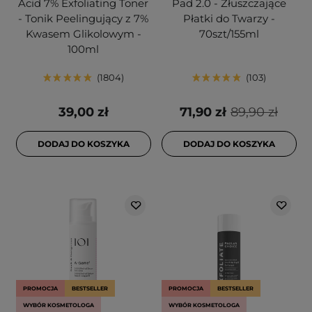
Acid 7% Exfoliating Toner
Pad 2.0 - Złuszczające
- Tonik Peelingujący z 7%
Płatki do Twarzy -
Kwasem Glikolowym -
70szt/155ml
100ml
1804
103
39,00 zł
71,90 zł
89,90 zł
DODAJ DO KOSZYKA
DODAJ DO KOSZYKA
PROMOCJA
BESTSELLER
PROMOCJA
BESTSELLER
WYBÓR KOSMETOLOGA
WYBÓR KOSMETOLOGA