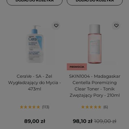
DODAJ DO KOSZYKA
DODAJ DO KOSZYKA
PROMOCJA
CeraVe - SA - Żel
SKIN1004 - Madagaskar
Wygładzający do Mycia -
Centella Poremizing
473ml
Clear Toner - Tonik
Zwężający Pory - 210ml
113
6
89,00 zł
98,10 zł
109,00 zł