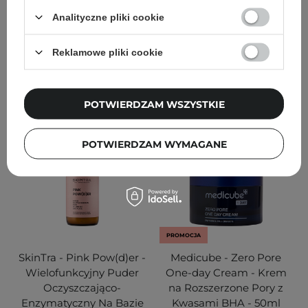
15
198
Analityczne pliki cookie
71,90 zł
89,90 zł
116,10 zł
129,00 zł
Reklamowe pliki cookie
DODAJ DO KOSZYKA
DODAJ DO KOSZYKA
POTWIERDZAM WSZYSTKIE
POTWIERDZAM WYMAGANE
PROMOCJA
SkinTra - Pink Pow(d)er -
Medicube - Zero Pore
Wielofunkcyjny Puder
One-day Cream - Krem
Oczyszczająco-
na Rozszerzone Pory z
Enzymatyczny Na Bazie
Kwasami BHA - 50ml