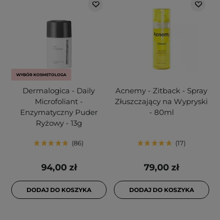
WYBÓR KOSMETOLOGA
Dermalogica - Daily
Acnemy - Zitback - Spray
Microfoliant -
Złuszczający na Wypryski
Enzymatyczny Puder
- 80ml
Ryżowy - 13g
86
17
94,00 zł
79,00 zł
DODAJ DO KOSZYKA
DODAJ DO KOSZYKA