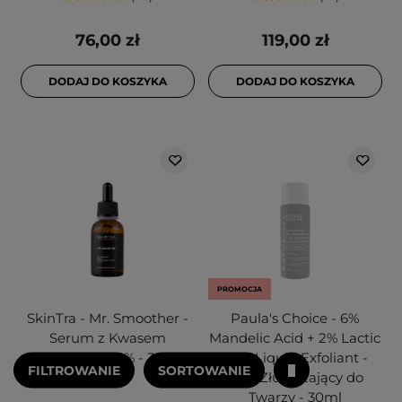
76,00 zł
119,00 zł
DODAJ DO KOSZYKA
DODAJ DO KOSZYKA
PROMOCJA
SkinTra - Mr. Smoother -
Paula's Choice - 6%
Serum z Kwasem
Mandelic Acid + 2% Lactic
Mlekowym 10% - 30ml
Acid Liquid Exfoliant -
FILTROWANIE
SORTOWANIE
Płyn Złuszczający do
Twarzy - 30ml