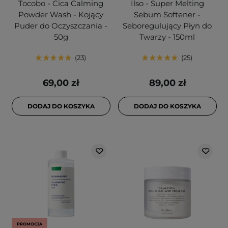
Tocobo - Cica Calming
Ilso - Super Melting
Powder Wash - Kojący
Sebum Softener -
Puder do Oczyszczania -
Seboregulujący Płyn do
50g
Twarzy - 150ml
23
25
69,00 zł
89,00 zł
DODAJ DO KOSZYKA
DODAJ DO KOSZYKA
PROMOCJA