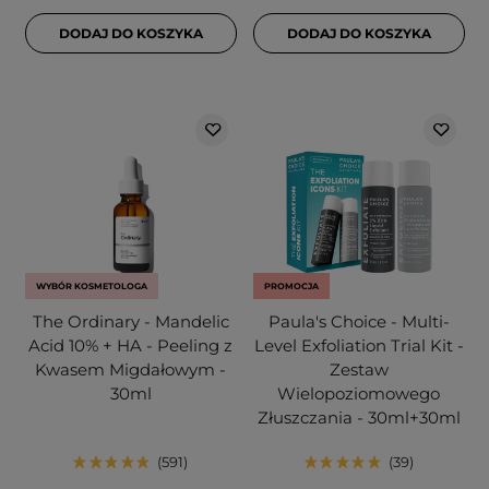
DODAJ DO KOSZYKA
DODAJ DO KOSZYKA
WYBÓR KOSMETOLOGA
PROMOCJA
The Ordinary - Mandelic
Paula's Choice - Multi-
Acid 10% + HA - Peeling z
Level Exfoliation Trial Kit -
Kwasem Migdałowym -
Zestaw
30ml
Wielopoziomowego
Złuszczania - 30ml+30ml
591
39