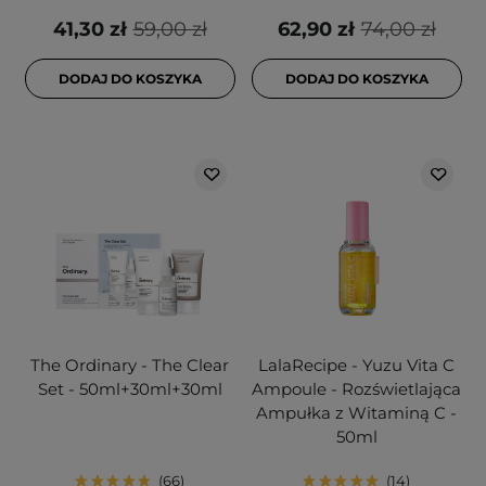
41,30 zł
59,00 zł
62,90 zł
74,00 zł
DODAJ DO KOSZYKA
DODAJ DO KOSZYKA
The Ordinary - The Clear
LalaRecipe - Yuzu Vita C
Set - 50ml+30ml+30ml
Ampoule - Rozświetlająca
Ampułka z Witaminą C -
50ml
66
14