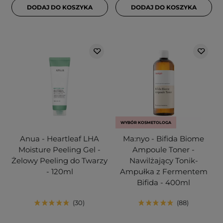
DODAJ DO KOSZYKA
DODAJ DO KOSZYKA
WYBÓR KOSMETOLOGA
Anua - Heartleaf LHA
Ma:nyo - Bifida Biome
Moisture Peeling Gel -
Ampoule Toner -
Żelowy Peeling do Twarzy
Nawilżający Tonik-
- 120ml
Ampułka z Fermentem
Bifida - 400ml
30
88