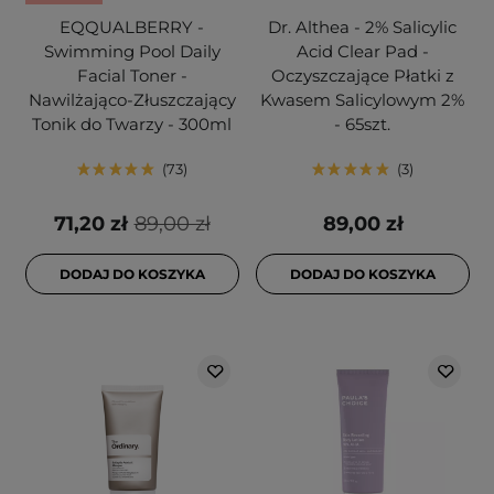
EQQUALBERRY -
Dr. Althea - 2% Salicylic
Swimming Pool Daily
Acid Clear Pad -
Facial Toner -
Oczyszczające Płatki z
Nawilżająco-Złuszczający
Kwasem Salicylowym 2%
Tonik do Twarzy - 300ml
- 65szt.
73
3
71,20 zł
89,00 zł
89,00 zł
DODAJ DO KOSZYKA
DODAJ DO KOSZYKA