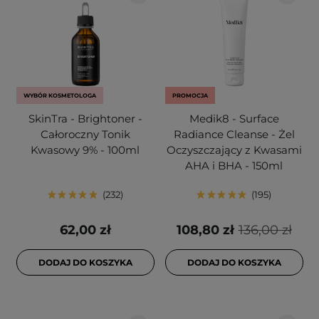
WYBÓR KOSMETOLOGA
PROMOCJA
SkinTra - Brightoner -
Medik8 - Surface
Całoroczny Tonik
Radiance Cleanse - Żel
Kwasowy 9% - 100ml
Oczyszczający z Kwasami
AHA i BHA - 150ml
232
195
62,00 zł
108,80 zł
136,00 zł
DODAJ DO KOSZYKA
DODAJ DO KOSZYKA