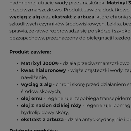
nadmiernej utracie wody przez naskórek.
Matrixyl 
przeciwzmarszczkowo. Produkt zawiera dodatkowo a
wyciąg z alg
oraz
ekstrakt z arbuza
, które chronią
szkodliwych czynników środowiskowych. Lekka, bez
sprawia, że łatwo rozprowadza się po skórze i szybko
bezzapachowy, przeznaczony do pielęgnacji każdego
Produkt zawiera:
Matrixyl 3000®
- działa przeciwzmarszczkowo
kwas hialuronowy
- wiąże cząsteczki wody, za
nawilżenie,
wyciąg z alg
- chroni skórę przed działaniem 
środowiskowych,
olej emu
- regeneruje, zapobiega transepiderm
olej z nasion dzikiej róży
- regeneruje, pomag
hydrolipidowy skóry,
ekstrakt z arbuza
- działa antyoksydacyjnie i 
Działanie produktu: