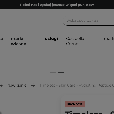
Poleć nas i zyskaj jeszcze więcej punktów
Zapisz się na newsletter pełen porad
Bezpłatne konsultacje kosmetologiczne
Z nami to możliwe! Realizacja zamówienia do 24h.
ja
marki
usługi
Cosibella
mark
Poleć nas i zyskaj jeszcze więcej punktów
własne
Corner
Zapisz się na newsletter pełen porad
Nawilżanie
Timeless - Skin Care - Hydrating Peptide Co
PROMOCJA