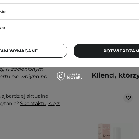
kie
189,00 zł
kie
nak podrażnienia,
ZAM WYMAGANE
POTWIERDZAM
j, w zacienionym
Klienci, którz
ortu nie wpłyną na
ajbardziej aktualne
pytania?
Skontaktuj się z