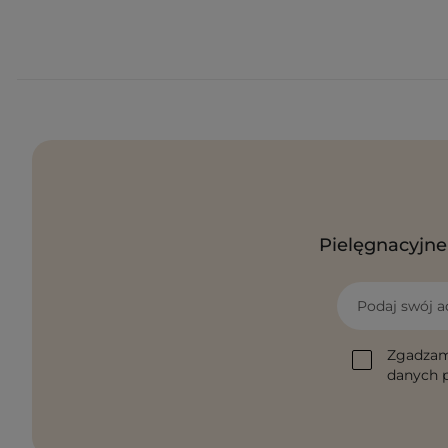
Pielęgnacyjne 
Podaj swój a
Zgadzam
danych p