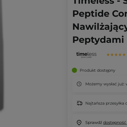
Timeless - 
Peptide Co
Nawilżając
Peptydami 
Produkt dostępny
Możemy wysłać już:
w
Najtańsza przesyłka o
Sprawdź
dostępność