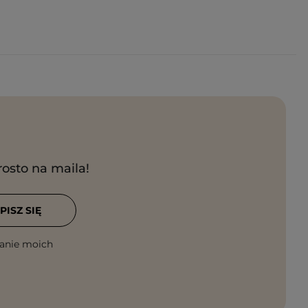
rosto na maila!
PISZ SIĘ
anie moich