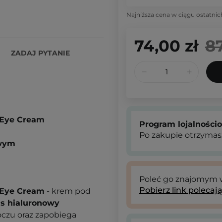
Najniższa cena w ciągu ostatnic
74,00 zł
87
ZADAJ PYTANIE
d Eye Cream
Program lojalności
Po zakupie otrzymas
owym
Poleć go znajomym
Pobierz link polecaj
d Eye Cream
- krem pod
s hialuronowy
oczu oraz zapobiega