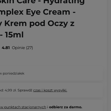
Skin Care - Hydrating
mplex Eye Cream -
y Krem pod Oczy z
- 15ml
4.81
Opinie
27
 poniedziałek
d: 4,99 zł.
Sprawdź
czas i koszt wysyłki.
 w punktach stacjonarnych
i
odbierz za darmo.