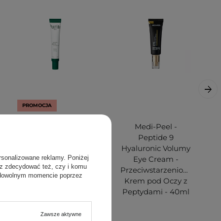
PROMOCJA
Purito Seoul -
Medi-Peel -
Wonder Releaf
Peptide 9
Centella Eye
Hyaluronic Volumy
rsonalizowane reklamy. Poniżej
Cream - Krem do
Eye Cream -
sz zdecydować też, czy i komu
Pielęgnacji okolicy
Przeciwstarzeniowy
 dowolnym momencie poprzez
Oczu - 30ml
Krem ​​pod Oczy z
Peptydami - 40ml
Zawsze aktywne