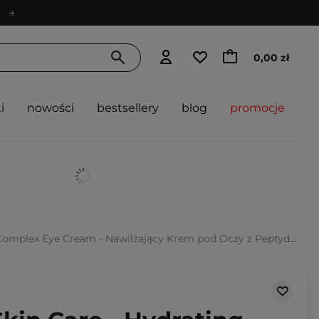
0,00 zł
i
nowości
bestsellery
blog
promocje
mplex Eye Cream - Nawilżający Krem pod Oczy z Peptydami - 15ml