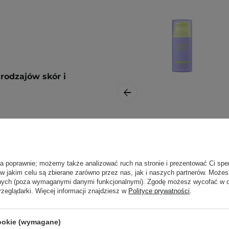
rodzajów skór i
le, aplikuj na opuszkę
By Wishtrend -
 delikatnie wmasuj
Vitamin A-mazing
Bakuchiol Night
ła poprawnie; możemy także analizować ruch na stronie i prezentować Ci spe
Cream - Krem do
 w jakim celu są zbierane zarówno przez nas, jak i naszych partnerów. Może
Twarzy na Noc z
ą. Zajrzyj do naszego
anych (poza wymaganymi danymi funkcjonalnymi). Zgodę możesz wycofać w
Witaminą A i
ęcej.
rzeglądarki. Więcej informacji znajdziesz w
Polityce prywatności
.
Bakuchiolem -
30ml
cookie (wymagane)