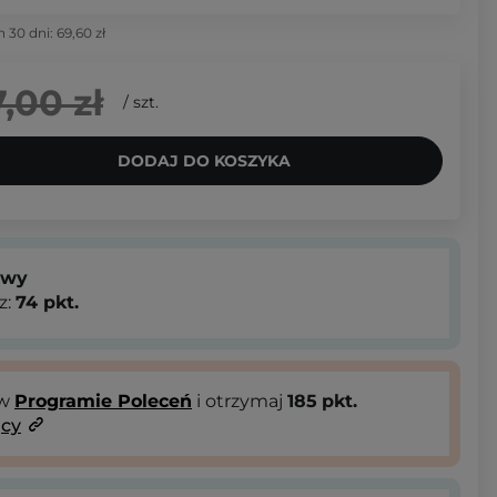
h 30 dni:
69,60 zł
,00 zł
/
szt.
DODAJ DO KOSZYKA
owy
z:
74
pkt.
 w
Programie Poleceń
i otrzymaj
185
pkt.
ący