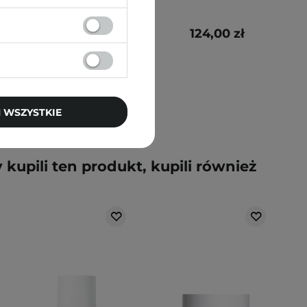
71,20 zł
124,00 zł
89,00 zł
 WSZYSTKIE
y kupili ten produkt, kupili również