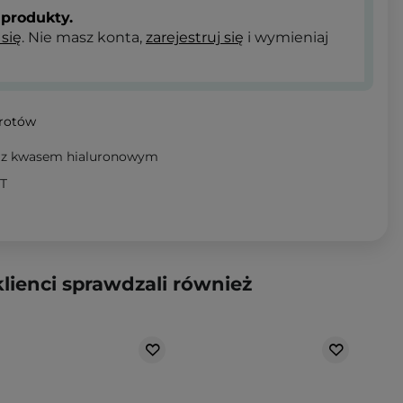
produkty.
 się
. Nie masz konta,
zarejestruj się
i wymieniaj
wrotów
y z kwasem hialuronowym
AT
klienci sprawdzali również