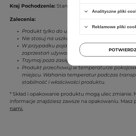
Kraj Pochodzenia:
Stany Zjednoczone
Analityczne pliki coo
Zalecenia:
Reklamowe pliki coo
Produkt tylko do użytku zewnętrznego.
Nie stosuj na uszkodzoną skórę.
W przypadku pojawienia się jakichkolwiek oz
POTWIERD
zaprzestań używania produktu.
Trzymaj poza zasięgiem dzieci.
Produkt przechowuj w temperaturze pokojowe
miejscu. Wahania temperatur podczas transp
stabilność i właściwości produktu.
* Skład i opakowanie produktu mogą ulec zmianie. N
informacje znajdziesz zawsze na opakowaniu. Masz 
nami.