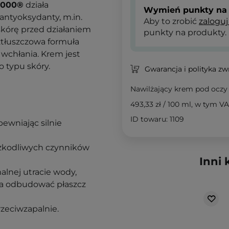
3000®
działa
Wymień punkty na 
ntyoksydanty, m.in.
Aby to zrobić
zaloguj
 skórę przed działaniem
punkty na produkty.
tłuszczowa formuła
 wchłania. Krem jest
 typu skóry.
Gwarancja i polityka z
Nawilżający krem pod ocz
493,33 zł
/
100 ml
, w tym V
,
ID towaru: 1109
pewniając silnie
szkodliwych czynników
Inni 
alnej utracie wody,
a odbudować płaszcz
przeciwzapalnie.