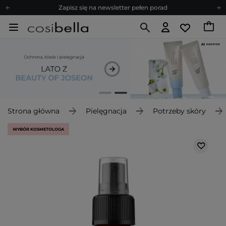
Zapisz się na newsletter pełen porad
Bezpłatne konsultacje kosmetologiczne
Z nami to możliwe! Realizacja zamówienia do 24h.
Poleć nas i zyskaj jeszcze więcej punktów
Zapisz się na newsletter pełen porad
Strona główna
Pielęgnacja
Potrzeby skóry
WYBÓR KOSMETOLOGA