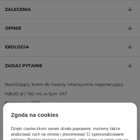
ZALECENIA
OPINIE
EKOLOGIA
ZADAJ PYTANIE
Nawilżający krem do twarzy intensywnie regenerujący
148,00 zł
/
100 ml
, w tym VAT
ID towaru: 4983
Zgoda na cookies
Dzięki ciasteczkom serwis działa poprawnie; możemy także
analizować ruch na stronie i prezentować Ci spersonalizowane
74,00 zł
/
szt.
reklamy. Poniżej możesz sprawdzić, jakie dane i w jakim celu są