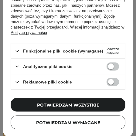
zbierane zarówno przez nas, jak i naszych partnerów. Możesz
zdecydować też, czy i komu zezwalasz na przetwarzanie
DODAJ DO KOSZYKA
danych (poza wymaganymi danymi funkcjonalnymi). Zgodę
możesz wycofać w dowolnym momencie poprzez usunięcie
ciasteczek z Twojej przeglądarki. Więcej informacji znajdziesz w
Inni klienci sprawdzali również
Polityce prywatności
.
Zawsze
Funkcjonalne pliki cookie (wymagane)
aktywne
Analityczne pliki cookie
Reklamowe pliki cookie
POTWIERDZAM WSZYSTKIE
POTWIERDZAM WYMAGANE