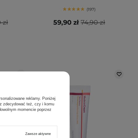
197
 zł
59,90 zł
74,90 zł
rsonalizowane reklamy. Poniżej
sz zdecydować też, czy i komu
 dowolnym momencie poprzez
Zawsze aktywne