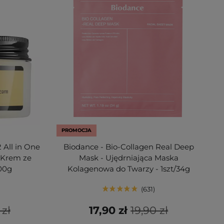
PROMOCJA
 All in One
Biodance - Bio-Collagen Real Deep
 Krem ze
Mask - Ujędrniająca Maska
100g
Kolagenowa do Twarzy - 1szt/34g
631
 zł
17,90 zł
19,90 zł