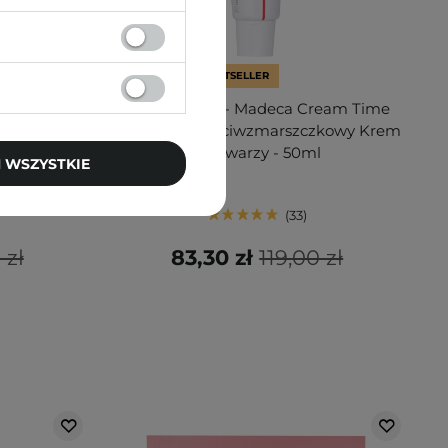
PROMOCJA
BESTSELLER
omfort
Centellian24 - Madeca Cream Time
y Krem z
Reverse - Przeciwzmarszczkowy Krem
g
do Twarzy - 50ml
 WSZYSTKIE
33
 zł
83,30 zł
119,00 zł