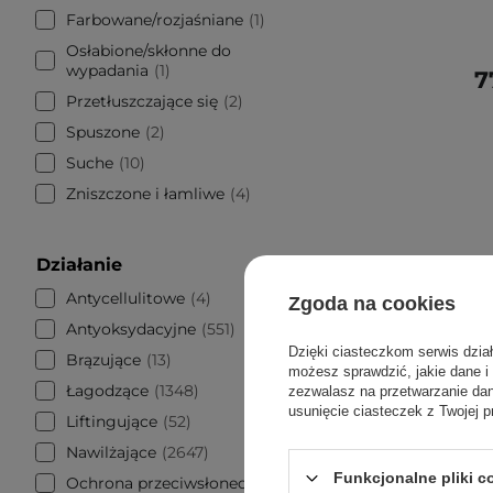
Farbowane/rozjaśniane
1
Osłabione/skłonne do
wypadania
1
7
Przetłuszczające się
2
Spuszone
2
Suche
10
Zniszczone i łamliwe
4
Działanie
Antycellulitowe
4
Zgoda na cookies
Antyoksydacyjne
551
Dzięki ciasteczkom serwis dzia
Brązujące
13
możesz sprawdzić, jakie dane i
Łagodzące
1348
zezwalasz na przetwarzanie d
usunięcie ciasteczek z Twojej p
Liftingujące
52
Nawilżające
2647
Funkcjonalne pliki 
Ochrona przeciwsłoneczna
182