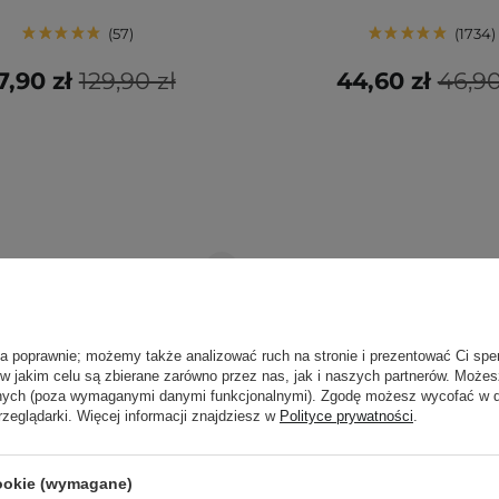
57
1734
7,90 zł
129,90 zł
44,60 zł
46,90
ła poprawnie; możemy także analizować ruch na stronie i prezentować Ci spe
 w jakim celu są zbierane zarówno przez nas, jak i naszych partnerów. Może
anych (poza wymaganymi danymi funkcjonalnymi). Zgodę możesz wycofać w
rzeglądarki. Więcej informacji znajdziesz w
Polityce prywatności
.
cookie (wymagane)