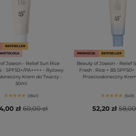
BESTSELLER
SMETOLOGA
PROMOCJA
BESTSELLER
of Joseon - Relief Sun Rice
Beauty of Joseon - Relief 
cs - SPF50+/PA++++ - Ryżowy
Fresh : Rice + B5 SPF50+
słoneczny Krem do Twarzy -
Przeciwsłoneczny Krem
50ml
1841
549
4,00 zł
60,00 zł
52,20 zł
58,00