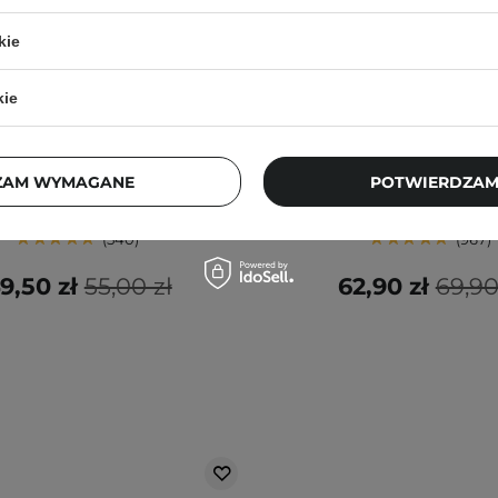
kie
PROMOCJA
BESTSELLER
BESTSELLER
WYBÓR KOSMETOLOGA
kie
 Joseon - Revive Eye Serum -
COSRX - Balancium C
Ginseng + Retinal -
Ceramide Cream - Kojąc
wzmarszczkowe Serum Pod
Ceramidami - 80
ZAM WYMAGANE
POTWIERDZAM
Oczy - 30ml
540
967
9,50 zł
55,00 zł
62,90 zł
69,90