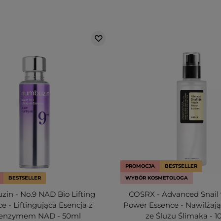
PROMOCJA
BESTSELLER
BESTSELLER
WYBÓR KOSMETOLOGA
in - No.9 NAD Bio Lifting
COSRX - Advanced Snail
e - Liftingująca Esencja z
Power Essence - Nawilżają
enzymem NAD - 50ml
ze Śluzu Ślimaka - 