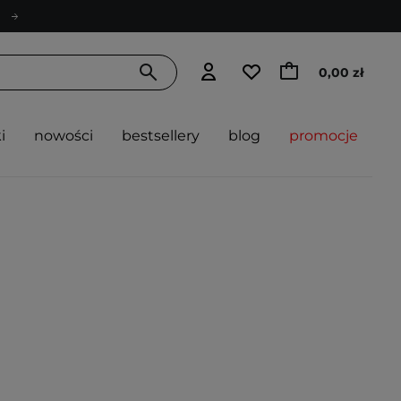
0,00 zł
i
nowości
bestsellery
blog
promocje