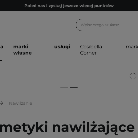
Poleć nas i zyskaj jeszcze więcej punktów
Zapisz się na newsletter pełen porad
Bezpłatne konsultacje kosmetologiczne
Z nami to możliwe! Realizacja zamówienia do 24h.
ja
marki
usługi
Cosibella
mark
Poleć nas i zyskaj jeszcze więcej punktów
własne
Corner
Zapisz się na newsletter pełen porad
Nawilżanie
metyki nawilżające