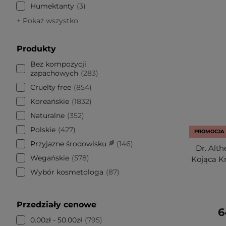
Humektanty
3
+ Pokaż wszystko
Produkty
Bez kompozycji
zapachowych
283
Cruelty free
854
Koreańskie
1832
Naturalne
352
Polskie
427
PROMOCJA
Przyjazne środowisku
146
Dr. Alth
Wegańskie
578
Kojąca K
Wybór kosmetologa
87
Przedziały cenowe
6
0.00zł - 50.00zł
795