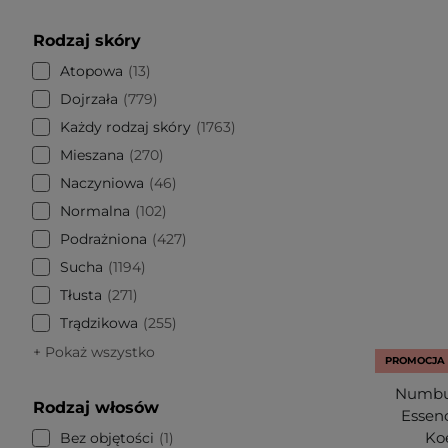
Rodzaj skóry
Atopowa
13
Dojrzała
779
Każdy rodzaj skóry
1763
Mieszana
270
Naczyniowa
46
Normalna
102
Podrażniona
427
Sucha
1194
Tłusta
271
Trądzikowa
255
+ Pokaż wszystko
PROMOCJA
Numbuz
Rodzaj włosów
Essenc
Ko
Bez objętości
1