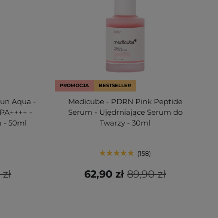
PROMOCJA
BESTSELLER
Sun Aqua -
Medicube - PDRN Pink Peptide
 PA++++ -
Serum - Ujędrniające Serum do
 - 50ml
Twarzy - 30ml
158
 zł
62,90 zł
89,90 zł