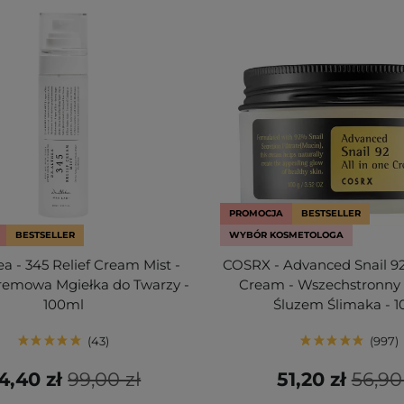
PROMOCJA
BESTSELLER
BESTSELLER
WYBÓR KOSMETOLOGA
ea - 345 Relief Cream Mist -
COSRX - Advanced Snail 92
remowa Mgiełka do Twarzy -
Cream - Wszechstronny
100ml
Śluzem Ślimaka - 
43
997
4,40 zł
99,00 zł
51,20 zł
56,90