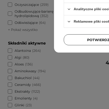
Oczyszczające
259
Analityczne pliki coo
Odbudowujące barierę
hydrolipidową
352
PROMOCJA
Reklamowe pliki coo
Odświeżające
64
Beauty of
+ Pokaż wszystko
Przeci
POTWIERD
Składniki aktywne
Alantoina
264
Algi
80
4
Aloes
136
Aminokwasy
194
Bakuchiol
44
Ceramidy
466
Ekstrakty
1122
Emolienty
4
Glinki
23