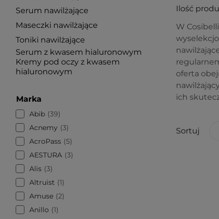
Ilość prod
Serum nawilżające
Maseczki nawilżające
W Cosibell
wyselekcjo
Toniki nawilżające
nawilżające
Serum z kwasem hialuronowym
Kremy pod oczy z kwasem
regularnem
hialuronowym
oferta obe
nawilżając
ich skutecz
Marka
Abib
39
Acnemy
3
Sortuj
AcroPass
5
AESTURA
3
Alis
3
Altruist
1
Amuse
2
Anillo
1