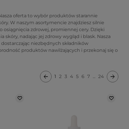
 Nasza oferta to wybór produktów starannie
ry. W naszym asortymencie znajdziesz silnie
o osiągnięcia zdrowej, promiennej cery. Dzięki
kóry, nadając jej zdrowy wygląd i blask. Nasza
 dostarczając niezbędnych składników
norodność produktów nawilżających i przekonaj się o
1
2
3
4
5
6
7
...
24