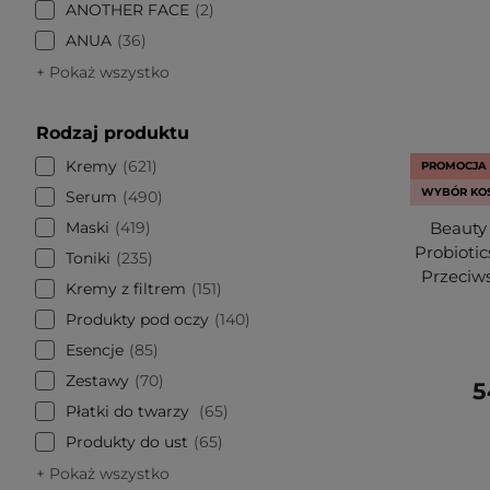
ANOTHER FACE
2
ANUA
36
+ Pokaż wszystko
Rodzaj produktu
Kremy
621
PROMOCJA
WYBÓR KO
Serum
490
Maski
419
Beauty 
Probioti
Toniki
235
Przeciw
Kremy z filtrem
151
Produkty pod oczy
140
Esencje
85
Zestawy
70
5
Płatki do twarzy
65
Produkty do ust
65
+ Pokaż wszystko