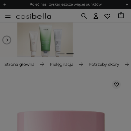
Poleć nas i zyskaj jeszcze więcej punktów
Zapisz się na newsletter pełen porad
Bezpłatne konsultacje kosmetologiczne
Z nami to możliwe! Realizacja zamówienia do 24h.
Poleć nas i zyskaj jeszcze więcej punktów
Zapisz się na newsletter pełen porad
Strona główna
Pielęgnacja
Potrzeby skóry