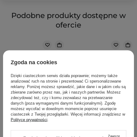
Podobne produkty dostępne w
ofercie
Zgoda na cookies
Dzięki ciasteczkom serwis działa poprawnie; możemy także
analizować ruch na stronie i prezentować Ci spersonalizowane
reklamy. Poniżej możesz sprawdzić, jakie dane i w jakim celu są
zbierane zarówno przez nas, jak i naszych partnerów. Możesz
zdecydować też, czy i komu zezwalasz na przetwarzanie
danych (poza wymaganymi danymi funkcjonalnymi). Zgodę
możesz wycofać w dowolnym momencie poprzez usunięcie
ciasteczek z Twojej przeglądarki. Więcej informacji znajdziesz w
Polityce prywatności
.
WYBÓR KOSMETOLOGA
Zawsze