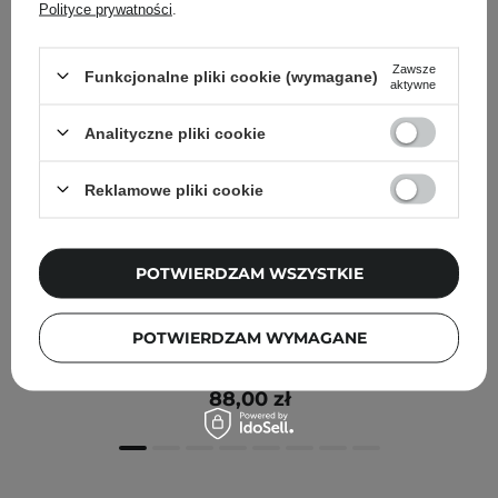
Polityce prywatności
.
Zawsze
Funkcjonalne pliki cookie (wymagane)
aktywne
Analityczne pliki cookie
Reklamowe pliki cookie
POTWIERDZAM WSZYSTKIE
NOWOŚĆ
Ma:nyo - Glutathione 7 Dark Spot Serum Patch - Serum
POTWIERDZAM WYMAGANE
w Płatkach na Przebarwienia - 30szt
88,00 zł