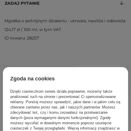
ZADAJ PYTANIE
Mgiełka o potrójnym działaniu - utrwala, nawilża i odświeża
124,17 zł
/
100 ml
, w tym VAT
ID towaru: 28257
149,00 zł
/
szt.
Zgoda na cookies
DODAJ DO KOSZYKA
Dzięki ciasteczkom serwis działa poprawnie; możemy także
analizować ruch na stronie i prezentować Ci spersonalizowane
reklamy. Poniżej możesz sprawdzić, jakie dane i w jakim celu są
Inni klienci sprawdzali również
zbierane zarówno przez nas, jak i naszych partnerów. Możesz
zdecydować też, czy i komu zezwalasz na przetwarzanie
danych (poza wymaganymi danymi funkcjonalnymi). Zgodę
możesz wycofać w dowolnym momencie poprzez usunięcie
ciasteczek z Twojej przeglądarki. Więcej informacji znajdziesz w