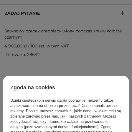
ZADAJ PYTANIE
Satynowy czepek chroniący włosy podczas snu w kolorze
czarnym
4 900,00 zł
/
100 szt
, w tym VAT
ID towaru: 28642
49,00 zł
/
szt.
Zgoda na cookies
DODAJ DO KOSZYKA
Dzięki ciasteczkom serwis działa poprawnie; możemy także
analizować ruch na stronie i prezentować Ci spersonalizowane
reklamy. Poniżej możesz sprawdzić, jakie dane i w jakim celu są
Inni klienci sprawdzali również
zbierane zarówno przez nas, jak i naszych partnerów. Możesz
zdecydować też, czy i komu zezwalasz na przetwarzanie
danych (poza wymaganymi danymi funkcjonalnymi). Zgodę
możesz wycofać w dowolnym momencie poprzez usunięcie