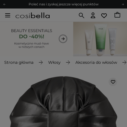
Poleć nas i zyskaj jeszcze więcej punktów
Zapisz się na newsletter pełen porad
Bezpłatne konsultacje kosmetologiczne
Z nami to możliwe! Realizacja zamówienia do 24h.
Poleć nas i zyskaj jeszcze więcej punktów
Zapisz się na newsletter pełen porad
Strona główna
Włosy
Akcesoria do włosów