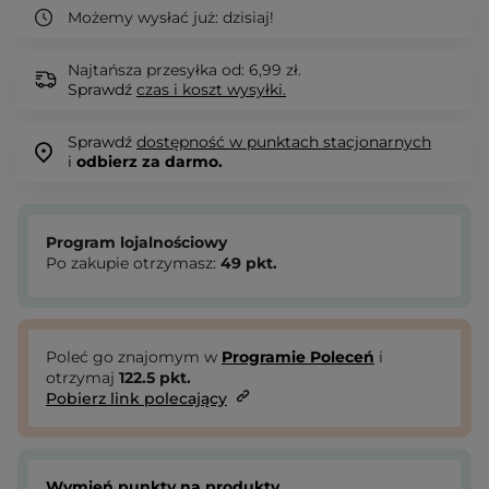
Możemy wysłać już:
dzisiaj!
Najtańsza przesyłka od: 6,99 zł.
Sprawdź
czas i koszt wysyłki.
Sprawdź
dostępność w punktach stacjonarnych
i
odbierz za darmo.
Program lojalnościowy
Po zakupie otrzymasz:
49
pkt.
Poleć go znajomym w
Programie Poleceń
i
otrzymaj
122.5
pkt.
Pobierz link polecający
Wymień punkty na produkty.