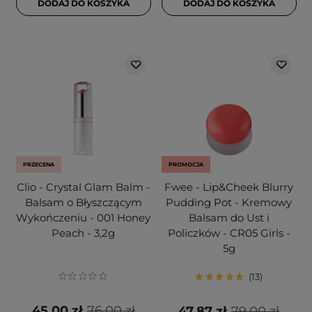
DODAJ DO KOSZYKA
DODAJ DO KOSZYKA
PRZECENA
PROMOCJA
Clio - Crystal Glam Balm -
Fwee - Lip&Cheek Blurry
Balsam o Błyszczącym
Pudding Pot - Kremowy
Wykończeniu - 001 Honey
Balsam do Ust i
Peach - 3,2g
Policzków - CR05 Girls -
5g
13
45,00 zł
76,00 zł
47,87 zł
79,00 zł