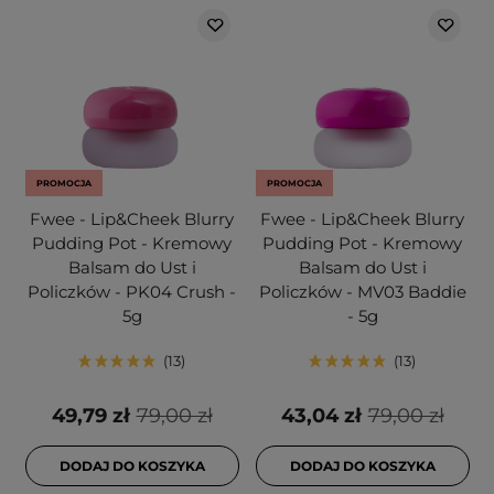
PROMOCJA
PROMOCJA
Fwee - Lip&Cheek Blurry
Fwee - Lip&Cheek Blurry
Pudding Pot - Kremowy
Pudding Pot - Kremowy
Balsam do Ust i
Balsam do Ust i
Policzków - PK04 Crush -
Policzków - MV03 Baddie
5g
- 5g
13
13
49,79 zł
79,00 zł
43,04 zł
79,00 zł
DODAJ DO KOSZYKA
DODAJ DO KOSZYKA