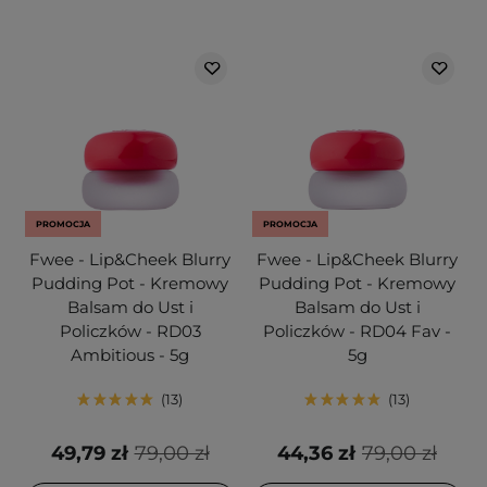
PROMOCJA
PROMOCJA
Fwee - Lip&Cheek Blurry
Fwee - Lip&Cheek Blurry
Pudding Pot - Kremowy
Pudding Pot - Kremowy
Balsam do Ust i
Balsam do Ust i
Policzków - RD03
Policzków - RD04 Fav -
Ambitious - 5g
5g
13
13
49,79 zł
79,00 zł
44,36 zł
79,00 zł