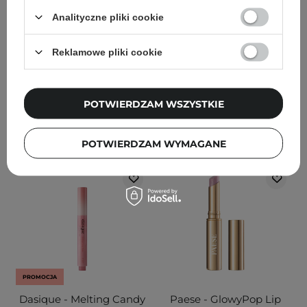
Nude - 3,5ml
do Ust z Kolorem - 07
Analityczne pliki cookie
Humble - 2g
Reklamowe pliki cookie
28,90 zł
34,00 zł
32,00 zł
40,00 zł
POTWIERDZAM WSZYSTKIE
DODAJ DO KOSZYKA
DODAJ DO KOSZYKA
POTWIERDZAM WYMAGANE
PROMOCJA
Dasique - Melting Candy
Paese - GlowyPop Lip