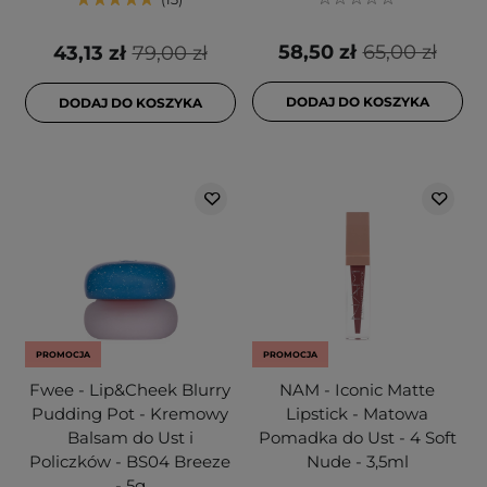
58,50 zł
65,00 zł
43,13 zł
79,00 zł
DODAJ DO KOSZYKA
DODAJ DO KOSZYKA
PROMOCJA
PROMOCJA
Fwee - Lip&Cheek Blurry
NAM - Iconic Matte
Pudding Pot - Kremowy
Lipstick - Matowa
Balsam do Ust i
Pomadka do Ust - 4 Soft
Policzków - BS04 Breeze
Nude - 3,5ml
- 5g