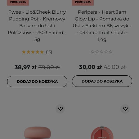
PROMOCJA
PROMOCJA
Fwee - Lip&Cheek Blurry
Peripera - Heart Jam
Pudding Pot - Kremowy
Glow Lip - Pomadka do
Balsam do Ust i
Ust z Efektem Błyszczyku
Policzków - RS03 Faded -
- 03 Grapefruit Crush -
5g
1,4g
13
30,00 zł
45,00 zł
38,97 zł
79,00 zł
DODAJ DO KOSZYKA
DODAJ DO KOSZYKA