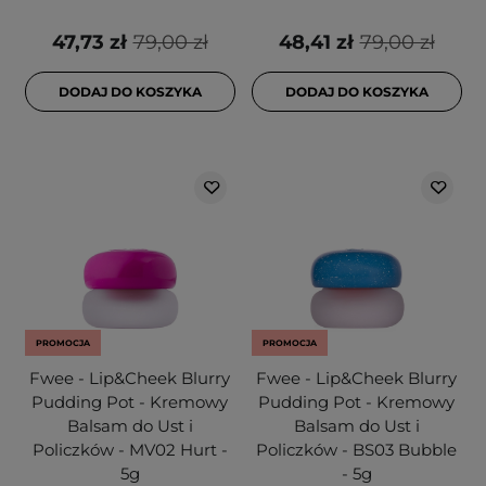
47,73 zł
79,00 zł
48,41 zł
79,00 zł
DODAJ DO KOSZYKA
DODAJ DO KOSZYKA
PROMOCJA
PROMOCJA
Fwee - Lip&Cheek Blurry
Fwee - Lip&Cheek Blurry
Pudding Pot - Kremowy
Pudding Pot - Kremowy
Balsam do Ust i
Balsam do Ust i
Policzków - MV02 Hurt -
Policzków - BS03 Bubble
5g
- 5g