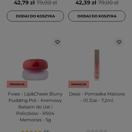
42,79 zł
79,00 zł
42,39 zł
79,00 zł
DODAJ DO KOSZYKA
DODAJ DO KOSZYKA
PROMOCJA
PROMOCJA
Fwee - Lip&Cheek Blurry
Dessi - Pomadka Matowa
Pudding Pot - Kremowy
- 01 Zoe - 7,2ml
Balsam do Ust i
Policzków - RS04
Memories - 5g
13