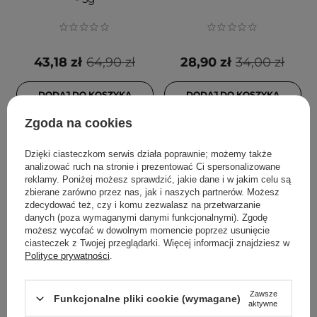
43,18 zł
64,90 zł
28,90 zł
34,00 zł
DODAJ DO KOSZYKA
DODAJ DO KOSZYKA
Zgoda na cookies
Dzięki ciasteczkom serwis działa poprawnie; możemy także
analizować ruch na stronie i prezentować Ci spersonalizowane
reklamy. Poniżej możesz sprawdzić, jakie dane i w jakim celu są
zbierane zarówno przez nas, jak i naszych partnerów. Możesz
zdecydować też, czy i komu zezwalasz na przetwarzanie
danych (poza wymaganymi danymi funkcjonalnymi). Zgodę
możesz wycofać w dowolnym momencie poprzez usunięcie
ciasteczek z Twojej przeglądarki. Więcej informacji znajdziesz w
Polityce prywatności
.
PROMOCJA
PROMOCJA
NAM - Iconic Matte
Coralhaze - Volumizing
Zawsze
Lipstick - Matowa
Lip Fondue -
Funkcjonalne pliki cookie (wymagane)
aktywne
Pomadka do Ust - 7 True
Nabłyszczający Balsam