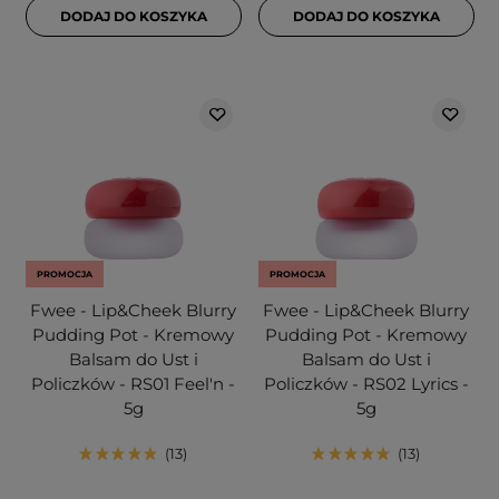
DODAJ DO KOSZYKA
DODAJ DO KOSZYKA
PROMOCJA
PROMOCJA
Fwee - Lip&Cheek Blurry
Fwee - Lip&Cheek Blurry
Pudding Pot - Kremowy
Pudding Pot - Kremowy
Balsam do Ust i
Balsam do Ust i
Policzków - RS01 Feel'n -
Policzków - RS02 Lyrics -
5g
5g
13
13