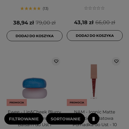
13
43,18 zł
66,00 zł
38,94 zł
79,00 zł
DODAJ DO KOSZYKA
DODAJ DO KOSZYKA
PROMOCJA
PROMOCJA
Fwee - Lip&Cheek Blurry
NAM - Iconic Matte
Pudding Pot - Kremowy
Lipstick - Matowa
FILTROWANIE
SORTOWANIE
Balsam do Ust i
Pomadka do Ust - 10