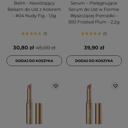
Balm - Nawilżający
Serum – Pielęgnujące
Balsam do Ust z Kolorem
Serum do Ust w Formie
- #04 Nudy Fig - 1,5g
Błyszczącej Pomadki -
500 Frosted Plum - 2,2g
1
1
30,80 zł
45,00 zł
39,90 zł
DODAJ DO KOSZYKA
DODAJ DO KOSZYKA