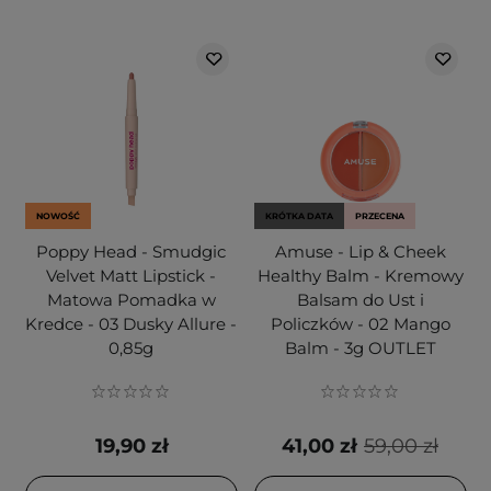
NOWOŚĆ
KRÓTKA DATA
PRZECENA
Poppy Head - Smudgic
Amuse - Lip & Cheek
Velvet Matt Lipstick -
Healthy Balm - Kremowy
Matowa Pomadka w
Balsam do Ust i
Kredce - 03 Dusky Allure -
Policzków - 02 Mango
0,85g
Balm - 3g OUTLET
19,90 zł
41,00 zł
59,00 zł