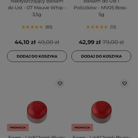
Nabłyszczający Balsam
Balsam do Ust i
do Ust - 07 Mauve Whip -
Policzków - MV05 Boss -
3,5g
5g
83
13
44,10 zł
49,00 zł
42,99 zł
79,00 zł
DODAJ DO KOSZYKA
DODAJ DO KOSZYKA
PROMOCJA
PROMOCJA
Fwee - Lip&Cheek Blurry
Fwee - Lip&Cheek Blurry