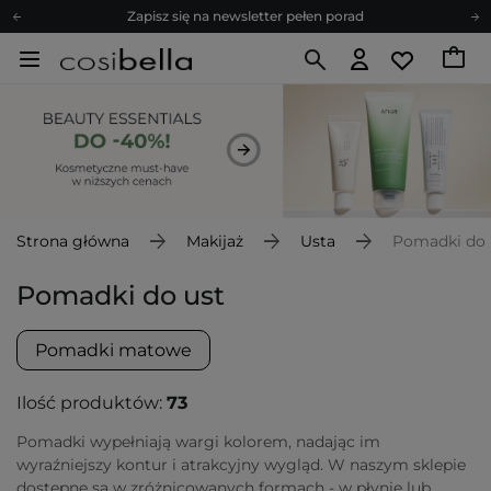
Zapisz się na newsletter pełen porad
Bezpłatne konsultacje kosmetologiczne
Z nami to możliwe! Realizacja zamówienia do 24h.
Poleć nas i zyskaj jeszcze więcej punktów
Zapisz się na newsletter pełen porad
Strona główna
Makijaż
Usta
Pomadki do 
Pomadki do ust
Pomadki matowe
Ilość produktów:
73
Pomadki wypełniają wargi kolorem, nadając im
wyraźniejszy kontur i atrakcyjny wygląd. W naszym sklepie
dostępne są w zróżnicowanych formach - w płynie lub