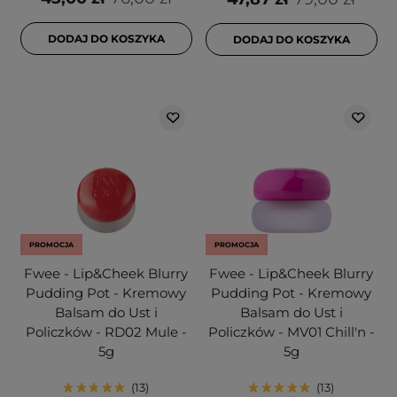
DODAJ DO KOSZYKA
DODAJ DO KOSZYKA
PROMOCJA
PROMOCJA
Fwee - Lip&Cheek Blurry
Fwee - Lip&Cheek Blurry
Pudding Pot - Kremowy
Pudding Pot - Kremowy
Balsam do Ust i
Balsam do Ust i
Policzków - RD02 Mule -
Policzków - MV01 Chill'n -
5g
5g
13
13