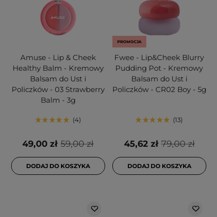
PROMOCJA
Amuse - Lip & Cheek
Fwee - Lip&Cheek Blurry
Healthy Balm - Kremowy
Pudding Pot - Kremowy
Balsam do Ust i
Balsam do Ust i
Policzków - 03 Strawberry
Policzków - CR02 Boy - 5g
Balm - 3g
4
13
49,00 zł
59,00 zł
45,62 zł
79,00 zł
DODAJ DO KOSZYKA
DODAJ DO KOSZYKA