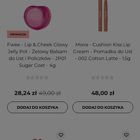
PROMOCJA
Fwee - Lip & Cheek Glowy
Moira - Cushion Kiss Lip
Jelly Pot - Żelowy Balsam
Cream - Pomadka do Ust
do Ust i Policzków - JP01
- 002 Cotton Latte - 1,5g
Sugar Coat - 4g
28,24 zł
49,00 zł
48,00 zł
DODAJ DO KOSZYKA
DODAJ DO KOSZYKA