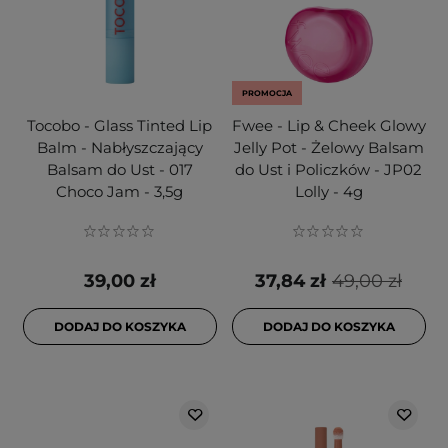
PROMOCJA
Tocobo - Glass Tinted Lip
Fwee - Lip & Cheek Glowy
Balm - Nabłyszczający
Jelly Pot - Żelowy Balsam
Balsam do Ust - 017
do Ust i Policzków - JP02
Choco Jam - 3,5g
Lolly - 4g
39,00 zł
37,84 zł
49,00 zł
DODAJ DO KOSZYKA
DODAJ DO KOSZYKA