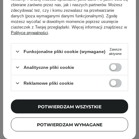
DODAJ DO KOSZYKA
zbierane zarówno przez nas, jak i naszych partnerów. Możesz
zdecydować też, czy i komu zezwalasz na przetwarzanie
danych (poza wymaganymi danymi funkcjonalnymi). Zgodę
możesz wycofać w dowolnym momencie poprzez usunięcie
Inni klienci sprawdzali również
ciasteczek z Twojej przeglądarki. Więcej informacji znajdziesz w
Polityce prywatności
.
Zawsze
Funkcjonalne pliki cookie (wymagane)
aktywne
Analityczne pliki cookie
Reklamowe pliki cookie
POTWIERDZAM WSZYSTKIE
POTWIERDZAM WYMAGANE