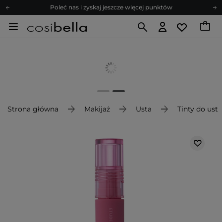
Poleć nas i zyskaj jeszcze więcej punktów
Zapisz się na newsletter pełen porad
Bezpłatne konsultacje kosmetologiczne
Z nami to możliwe! Realizacja zamówienia do 24h.
Poleć nas i zyskaj jeszcze więcej punktów
Zapisz się na newsletter pełen porad
Strona główna
Makijaż
Usta
Tinty do ust