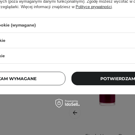
anych (poza wymaganymi danymi funkcjonalnymi). Zgodę możesz wycofać w
rzeglądarki. Więcej informacji znajdziesz w
Polityce prywatności
.
Podobne 
nak podrażnienia,
cookie (wymagane)
kie
j, w zacienionym
ortu nie wpłyną na
kie
ajbardziej aktualne
pytania?
Skontaktuj się z
ZAM WYMAGANE
POTWIERDZAM