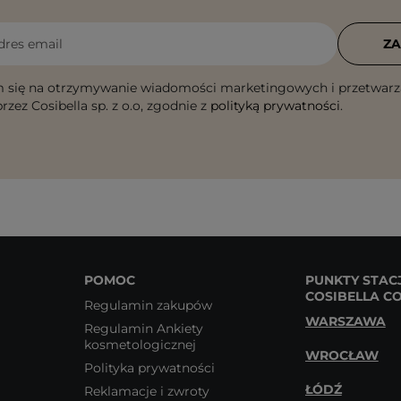
dres email
ZA
 się na otrzymywanie wiadomości marketingowych i przetwarz
rzez Cosibella sp. z o.o, zgodnie z
polityką prywatności
.
POMOC
PUNKTY STAC
COSIBELLA C
Regulamin zakupów
WARSZAWA
Regulamin Ankiety
kosmetologicznej
WROCŁAW
Polityka prywatności
ŁÓDŹ
Reklamacje i zwroty