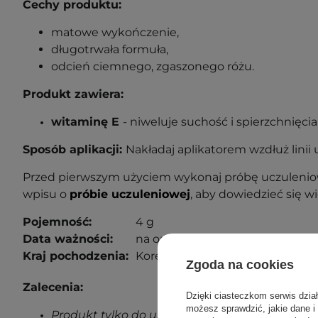
Cechy produktu:
matowe wykończenie,
długotrwała formuła,
odcień ciemnego, zgaszonego różu.
Produkt zawiera:
witaminę E
- niweluje suchość i spierzchnięcia
Sposób aplikacji:
Nakładaj aplikatorem wzdłuż linii u
Przed pierwszym użyciem wykonaj próbę uczuleniow
wpisu o
próbie uczuleniowej
, aby dowiedzieć się wi
Pojemność:
4 g
Data ważności:
na opakowaniu.
Kraj pochodzenia:
Korea Południowa.
Zgoda na cookies
Zalecenia:
Dzięki ciasteczkom serwis dzia
możesz sprawdzić, jakie dane i
Produkt tylko do użytku zewnętrznego.