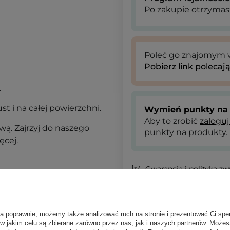
Po zakupie otrzymas
Poleć go znajomym
Pobierz link polecaj
.
st i na całej powierzchni.
Wymień punkty na 
Aby to zrobić
zaloguj
ą. Zajrzyj do naszego
punkty na produkty.
ęcej.
Gwarancja i polityka z
Tint do ust z witaminą E
950,00 zł
/
100 g
, w tym VA
ła poprawnie; możemy także analizować ruch na stronie i prezentować Ci spe
ID towaru: 19768
 w jakim celu są zbierane zarówno przez nas, jak i naszych partnerów. Może