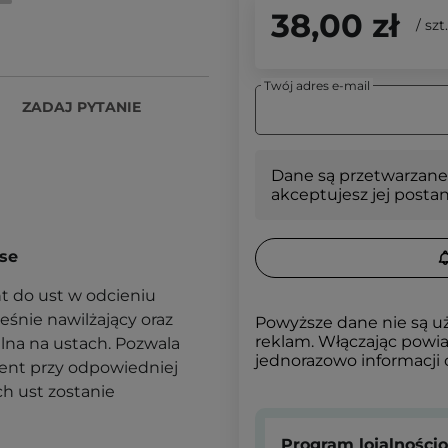
38,00 zł
/
szt.
Twój adres e-mail
ZADAJ PYTANIE
Dane są przetwarzane
akceptujesz jej posta
use
int do ust w odcieniu
eśnie nawilżający oraz
Powyższe dane nie są u
reklam. Włączając powia
alna na ustach. Pozwala
jednorazowo informacji
ient przy odpowiedniej
h ust zostanie
Program lojalności