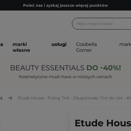
Poleć nas i zyskaj jeszcze więcej punktów
Zapisz się na newsletter pełen porad
Bezpłatne konsultacje kosmetologiczne
Z nami to możliwe! Realizacja zamówienia do 24h.
ja
marki
usługi
Cosibella
mark
Poleć nas i zyskaj jeszcze więcej punktów
własne
Corner
Zapisz się na newsletter pełen porad
st
Etude House - Fixing Tint - Długotrwały Tint do Ust - #
Etude House