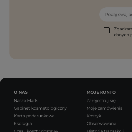
Podaj swój a
Zgadzam
danych p
O NAS
MOJE KONTO
Nasze Marki
Zarejestruj się
Gabinet kosmetologiczny
Moje zamówienia
Karta podarunkowa
Koszyk
Ekologia
Obserwowane
Czas i koszty dostawy
Historia transakcji