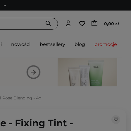
0,00 zł
i
nowości
bestsellery
blog
promocje
11 Rose Blending - 4g
 - Fixing Tint -