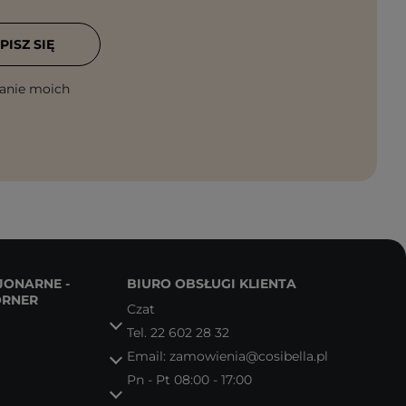
PISZ SIĘ
anie moich
JONARNE -
BIURO OBSŁUGI KLIENTA
ORNER
Czat
Tel.
22 602 28 32
Email:
zamowienia@cosibella.pl
Pn - Pt 08:00 - 17:00