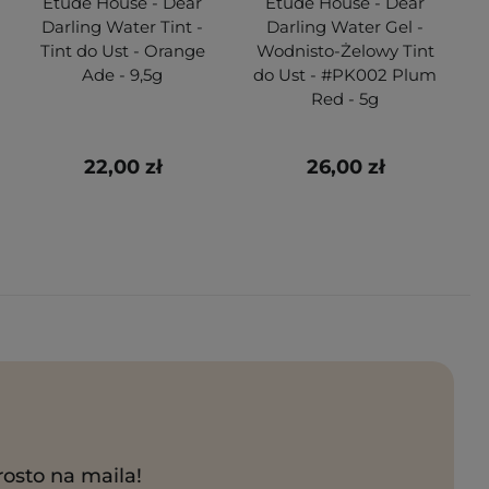
Etude House - Dear
Etude House - Dear
Darling Water Tint -
Darling Water Gel -
Tint do Ust - Orange
Wodnisto-Żelowy Tint
W
Ade - 9,5g
do Ust - #PK002 Plum
Red - 5g
22,00 zł
26,00 zł
rosto na maila!