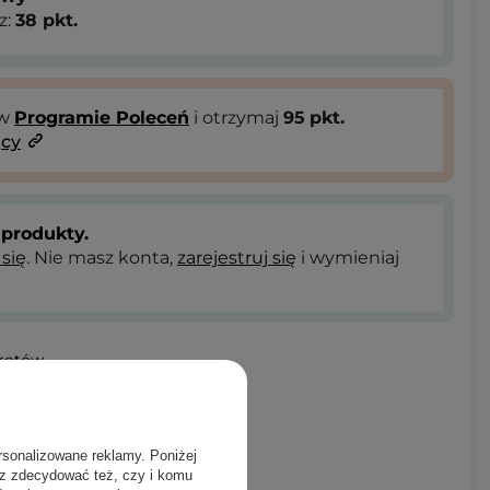
z:
38
pkt.
 w
Programie Poleceń
i otrzymaj
95
pkt.
ący
produkty.
 się
. Nie masz konta,
zarejestruj się
i wymieniaj
wrotów
T
rsonalizowane reklamy. Poniżej
sz zdecydować też, czy i komu