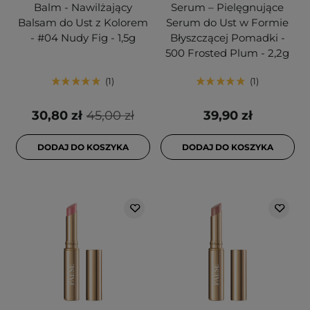
Balm - Nawilżający
Serum – Pielęgnujące
Balsam do Ust z Kolorem
Serum do Ust w Formie
- #04 Nudy Fig - 1,5g
Błyszczącej Pomadki -
500 Frosted Plum - 2,2g
1
1
30,80 zł
45,00 zł
39,90 zł
DODAJ DO KOSZYKA
DODAJ DO KOSZYKA