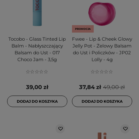
PROMOCJA
Tocobo - Glass Tinted Lip
Fwee - Lip & Cheek Glowy
Balm - Nabłyszczający
Jelly Pot - Żelowy Balsam
Balsam do Ust - 017
do Ust i Policzków - JP02
Choco Jam - 3,5g
Lolly - 4g
39,00 zł
37,84 zł
49,00 zł
DODAJ DO KOSZYKA
DODAJ DO KOSZYKA