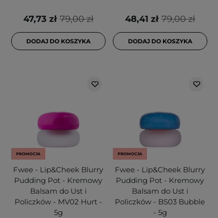
47,73 zł
79,00 zł
48,41 zł
79,00 zł
DODAJ DO KOSZYKA
DODAJ DO KOSZYKA
PROMOCJA
PROMOCJA
Fwee - Lip&Cheek Blurry
Fwee - Lip&Cheek Blurry
Pudding Pot - Kremowy
Pudding Pot - Kremowy
Balsam do Ust i
Balsam do Ust i
Policzków - MV02 Hurt -
Policzków - BS03 Bubble
5g
- 5g