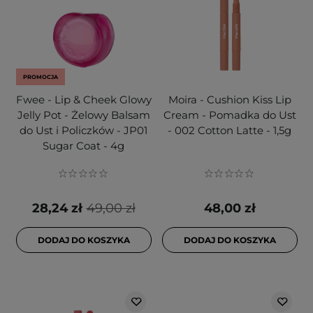
PROMOCJA
Fwee - Lip & Cheek Glowy
Moira - Cushion Kiss Lip
Jelly Pot - Żelowy Balsam
Cream - Pomadka do Ust
do Ust i Policzków - JP01
- 002 Cotton Latte - 1,5g
Sugar Coat - 4g
28,24 zł
49,00 zł
48,00 zł
DODAJ DO KOSZYKA
DODAJ DO KOSZYKA