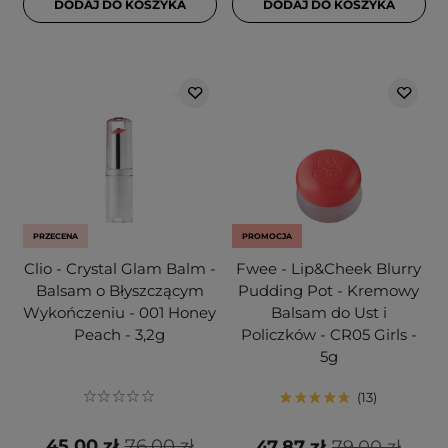
DODAJ DO KOSZYKA
DODAJ DO KOSZYKA
PRZECENA
PROMOCJA
Clio - Crystal Glam Balm -
Fwee - Lip&Cheek Blurry
Balsam o Błyszczącym
Pudding Pot - Kremowy
Wykończeniu - 001 Honey
Balsam do Ust i
Peach - 3,2g
Policzków - CR05 Girls -
5g
13
45,00 zł
76,00 zł
47,87 zł
79,00 zł