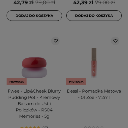
42,79 zł
79,00 zł
42,39 zł
79,00 zł
DODAJ DO KOSZYKA
DODAJ DO KOSZYKA
PROMOCJA
PROMOCJA
Fwee - Lip&Cheek Blurry
Dessi - Pomadka Matowa
Pudding Pot - Kremowy
- 01 Zoe - 7,2ml
Balsam do Ust i
Policzków - RS04
Memories - 5g
13