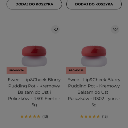
DODAJ DO KOSZYKA
DODAJ DO KOSZYKA
PROMOCJA
PROMOCJA
Fwee - Lip&Cheek Blurry
Fwee - Lip&Cheek Blurry
Pudding Pot - Kremowy
Pudding Pot - Kremowy
Balsam do Ust i
Balsam do Ust i
Policzków - RS01 Feel'n -
Policzków - RS02 Lyrics -
5g
5g
13
13