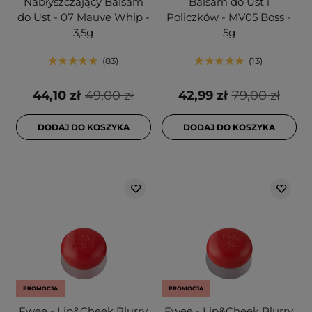
Nabłyszczający Balsam
Balsam do Ust i
do Ust - 07 Mauve Whip -
Policzków - MV05 Boss -
3,5g
5g
83
13
44,10 zł
49,00 zł
42,99 zł
79,00 zł
DODAJ DO KOSZYKA
DODAJ DO KOSZYKA
PROMOCJA
PROMOCJA
Fwee - Lip&Cheek Blurry
Fwee - Lip&Cheek Blurry