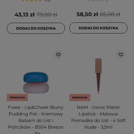
58,50 zł
65,00 zł
43,13 zł
79,00 zł
DODAJ DO KOSZYKA
DODAJ DO KOSZYKA
PROMOCJA
PROMOCJA
Fwee - Lip&Cheek Blurry
NAM - Iconic Matte
Pudding Pot - Kremowy
Lipstick - Matowa
Balsam do Ust i
Pomadka do Ust - 4 Soft
Policzków - BS04 Breeze
Nude - 3,5ml
- 5g