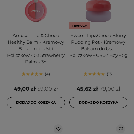
PROMOCJA
Amuse - Lip & Cheek
Fwee - Lip&Cheek Blurry
Healthy Balm - Kremowy
Pudding Pot - Kremowy
Balsam do Ust i
Balsam do Ust i
Policzków - 03 Strawberry
Policzków - CR02 Boy - 5g
Balm - 3g
4
13
49,00 zł
59,00 zł
45,62 zł
79,00 zł
DODAJ DO KOSZYKA
DODAJ DO KOSZYKA