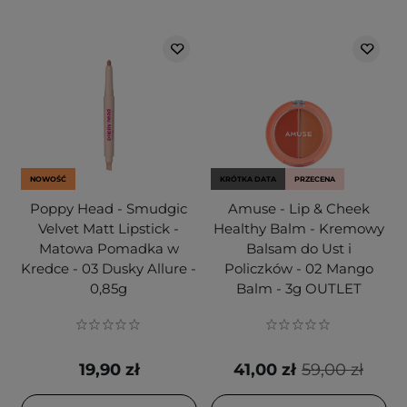
NOWOŚĆ
KRÓTKA DATA
PRZECENA
Poppy Head - Smudgic
Amuse - Lip & Cheek
Velvet Matt Lipstick -
Healthy Balm - Kremowy
Matowa Pomadka w
Balsam do Ust i
Kredce - 03 Dusky Allure -
Policzków - 02 Mango
0,85g
Balm - 3g OUTLET
19,90 zł
41,00 zł
59,00 zł