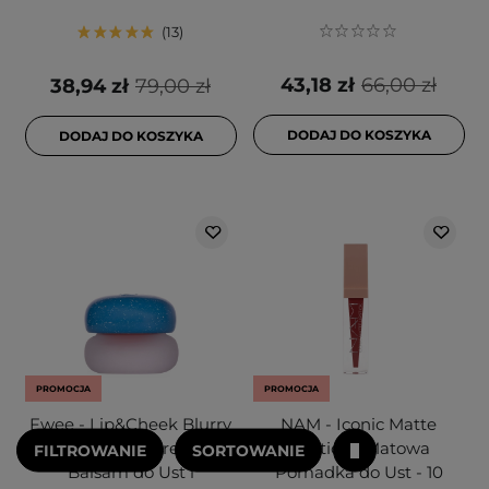
13
43,18 zł
66,00 zł
38,94 zł
79,00 zł
DODAJ DO KOSZYKA
DODAJ DO KOSZYKA
PROMOCJA
PROMOCJA
Fwee - Lip&Cheek Blurry
NAM - Iconic Matte
Pudding Pot - Kremowy
Lipstick - Matowa
FILTROWANIE
SORTOWANIE
Balsam do Ust i
Pomadka do Ust - 10