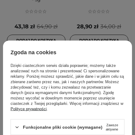
43,18 zł
64,90 zł
28,90 zł
34,00 zł
DODAJ DO KOSZYKA
DODAJ DO KOSZYKA
Zgoda na cookies
Dzięki ciasteczkom serwis działa poprawnie; możemy także
analizować ruch na stronie i prezentować Ci spersonalizowane
reklamy. Poniżej możesz sprawdzić, jakie dane i w jakim celu są
zbierane zarówno przez nas, jak i naszych partnerów. Możesz
zdecydować też, czy i komu zezwalasz na przetwarzanie
danych (poza wymaganymi danymi funkcjonalnymi). Zgodę
możesz wycofać w dowolnym momencie poprzez usunięcie
ciasteczek z Twojej przeglądarki. Więcej informacji znajdziesz w
Polityce prywatności
.
PROMOCJA
PROMOCJA
NAM - Iconic Matte
Coralhaze - Volumizing
Zawsze
Lipstick - Matowa
Lip Fondue -
Funkcjonalne pliki cookie (wymagane)
aktywne
Pomadka do Ust - 7 True
Nabłyszczający Balsam