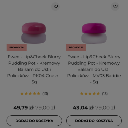
PROMOCJA
PROMOCJA
Fwee - Lip&Cheek Blurry
Fwee - Lip&Cheek Blurry
Pudding Pot - Kremowy
Pudding Pot - Kremowy
Balsam do Ust i
Balsam do Ust i
Policzków - PK04 Crush -
Policzków - MV03 Baddie
5g
- 5g
13
13
49,79 zł
79,00 zł
43,04 zł
79,00 zł
DODAJ DO KOSZYKA
DODAJ DO KOSZYKA