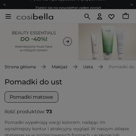
Zapisz się na newsletter pełen porad
Bezpłatne konsultacje kosmetologiczne
Z nami to możliwe! Realizacja zamówienia do 24h.
Poleć nas i zyskaj jeszcze więcej punktów
Zapisz się na newsletter pełen porad
Strona główna
Makijaż
Usta
Pomadki do 
Pomadki do ust
Pomadki matowe
Ilość produktów:
73
Pomadki wypełniają wargi kolorem, nadając im
wyraźniejszy kontur i atrakcyjny wygląd. W naszym sklepie
dostępne są w zróżnicowanych formach - w płynie lub