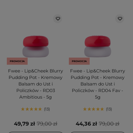
PROMOCJA
PROMOCJA
Fwee - Lip&Cheek Blurry
Fwee - Lip&Cheek Blurry
Pudding Pot - Kremowy
Pudding Pot - Kremowy
Balsam do Ust i
Balsam do Ust i
Policzków - RD03
Policzków - RD04 Fav -
Ambitious - 5g
5g
13
13
49,79 zł
79,00 zł
44,36 zł
79,00 zł