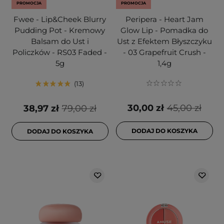
PROMOCJA
PROMOCJA
Fwee - Lip&Cheek Blurry
Peripera - Heart Jam
Pudding Pot - Kremowy
Glow Lip - Pomadka do
Balsam do Ust i
Ust z Efektem Błyszczyku
Policzków - RS03 Faded -
- 03 Grapefruit Crush -
5g
1,4g
13
30,00 zł
45,00 zł
38,97 zł
79,00 zł
DODAJ DO KOSZYKA
DODAJ DO KOSZYKA