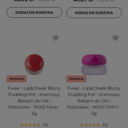
DODAJ DO KOSZYKA
DODAJ DO KOSZYKA
PROMOCJA
PROMOCJA
Fwee - Lip&Cheek Blurry
Fwee - Lip&Cheek Blurry
Pudding Pot - Kremowy
Pudding Pot - Kremowy
Balsam do Ust i
Balsam do Ust i
Policzków - RD02 Mule -
Policzków - MV01 Chill'n -
5g
5g
13
13