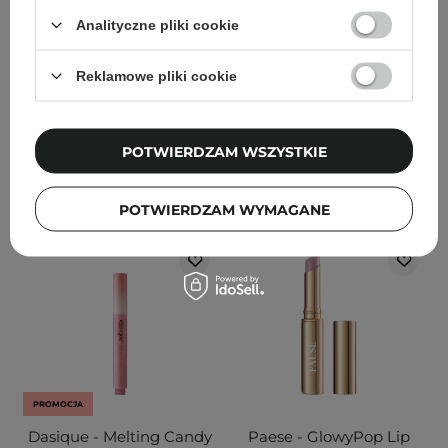
Nude - 3,5ml
do Ust z Kolorem - 07
Analityczne pliki cookie
Humble - 2g
Reklamowe pliki cookie
28,90 zł
34,00 zł
32,00 zł
40,00 zł
POTWIERDZAM WSZYSTKIE
DODAJ DO KOSZYKA
DODAJ DO KOSZYKA
POTWIERDZAM WYMAGANE
PROMOCJA
Dasique - Melting Candy
Paese - GlowyPop Lip