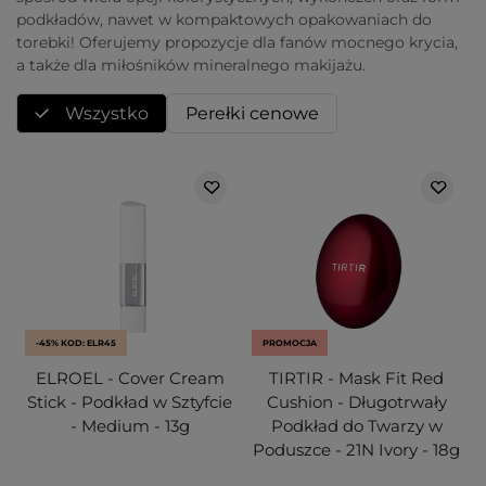
podkładów, nawet w kompaktowych opakowaniach do
torebki! Oferujemy propozycje dla fanów mocnego krycia,
a także dla miłośników mineralnego makijażu.
Wszystko
Perełki cenowe
-45% KOD: ELR45
PROMOCJA
ELROEL - Cover Cream
TIRTIR - Mask Fit Red
Stick - Podkład w Sztyfcie
Cushion - Długotrwały
- Medium - 13g
Podkład do Twarzy w
Poduszce - 21N Ivory - 18g