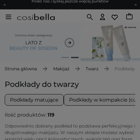
Zapisz się na newsletter pełen porad
Bezpłatne konsultacje kosmetologiczne
Z nami to możliwe! Realizacja zamówienia do 24h.
Poleć nas i zyskaj jeszcze więcej punktów
Zapisz się na newsletter pełen porad
Strona główna
Makijaż
Twarz
Podkłady
Podkłady do twarzy
Podkłady matujące
Podkłady w kompakcie (cus
Ilość produktów:
119
Odpowiednio dobrany podkład to podstawa perfekcyjnego i
długotrwałego makijażu. W naszym sklepie możesz wybrać
spośród wielu opcji kolorystycznych, wykończeń oraz form