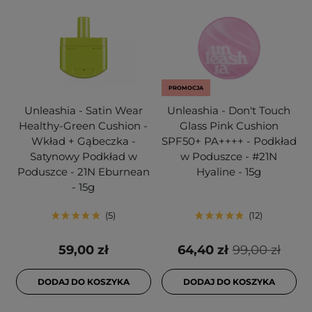
PROMOCJA
Unleashia - Satin Wear
Unleashia - Don't Touch
Healthy-Green Cushion -
Glass Pink Cushion
Wkład + Gąbeczka -
SPF50+ PA++++ - Podkład
Satynowy Podkład w
w Poduszce - #21N
Poduszce - 21N Eburnean
Hyaline - 15g
- 15g
5
12
59,00 zł
64,40 zł
99,00 zł
DODAJ DO KOSZYKA
DODAJ DO KOSZYKA