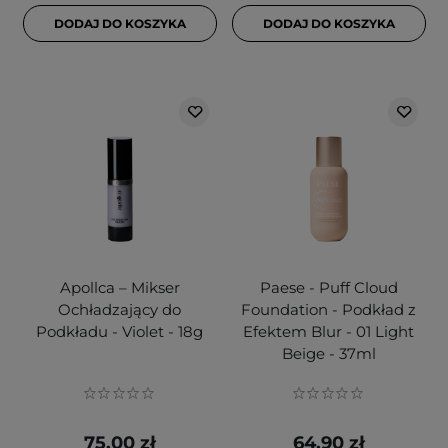
DODAJ DO KOSZYKA
DODAJ DO KOSZYKA
Apollca – Mikser
Paese - Puff Cloud
Ochładzający do
Foundation - Podkład z
Podkładu - Violet - 18g
Efektem Blur - 01 Light
Beige - 37ml
75,00 zł
64,90 zł