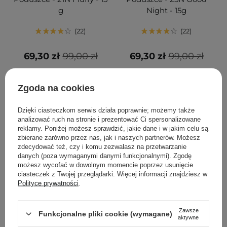
g
Night - 15g
22
22
69,30 zł
99,00 zł
69,30 zł
99,00 zł
DODAJ DO KOSZYKA
DODAJ DO KOSZYKA
Zgoda na cookies
Dzięki ciasteczkom serwis działa poprawnie; możemy także
analizować ruch na stronie i prezentować Ci spersonalizowane
reklamy. Poniżej możesz sprawdzić, jakie dane i w jakim celu są
zbierane zarówno przez nas, jak i naszych partnerów. Możesz
zdecydować też, czy i komu zezwalasz na przetwarzanie
danych (poza wymaganymi danymi funkcjonalnymi). Zgodę
możesz wycofać w dowolnym momencie poprzez usunięcie
ciasteczek z Twojej przeglądarki. Więcej informacji znajdziesz w
Polityce prywatności
.
PROMOCJA
PROMOCJA
Zawsze
TIRTIR - Mask Fit Red
TIRTIR - Mask Fit Red
Funkcjonalne pliki cookie (wymagane)
aktywne
Cushion - Długotrwały
Cushion - Długotrwały