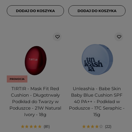
DODAJ DO KOSZYKA
DODAJ DO KOSZYKA
PROMOCJA
TIRTIR - Mask Fit Red
Unleashia - Babe Skin
Cushion - Długotrwały
Baby Blue Cushion SPF
Podkład do Twarzy w
40 PA++ - Podkład w
Poduszce - 21W Natural
Poduszce - 17C Seraphic -
Ivory - 18g
15g
81
22