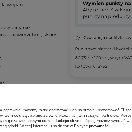
Wymień punkty na 
dla wegan.
Aby to zrobić
zaloguj
punkty na produkty.
yoksydacyjnie i
ładza powierzchnię skóry.
Gwarancja i polityka z
Punktowe plasterki hydrok
,
80,75 zł
/
100 szt
, w tym VA
,
ID towaru: 27351
u:
Podobne 
ła poprawnie; możemy także analizować ruch na stronie i prezentować Ci spe
, a następnie przyklej go
 w jakim celu są zbierane zarówno przez nas, jak i naszych partnerów. Może
konałości. Pozostaw na
anych (poza wymaganymi danymi funkcjonalnymi). Zgodę możesz wycofać w
rzeglądarki. Więcej informacji znajdziesz w
Polityce prywatności
.
klej kolejny, jeśli czujesz