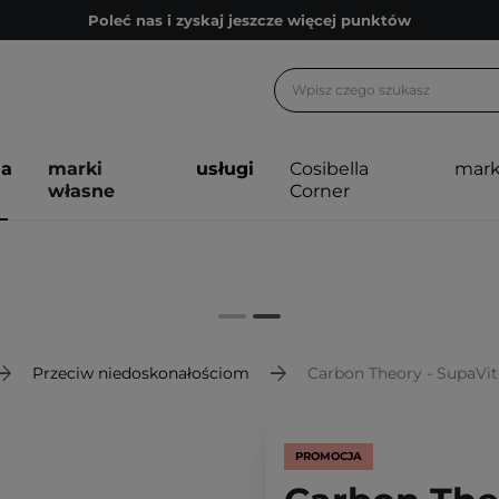
Poleć nas i zyskaj jeszcze więcej punktów
Zapisz się na newsletter pełen porad
Bezpłatne konsultacje kosmetologiczne
Z nami to możliwe! Realizacja zamówienia do 24h.
ja
marki
usługi
Cosibella
mark
Poleć nas i zyskaj jeszcze więcej punktów
własne
Corner
Zapisz się na newsletter pełen porad
Przeciw niedoskonałościom
Carbon Theory - SupaVit-C
PROMOCJA