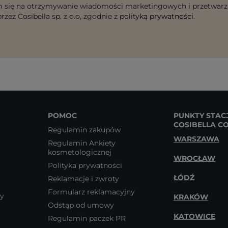
 się na otrzymywanie wiadomości marketingowych i przetwarz
rzez Cosibella sp. z o.o, zgodnie z
polityką prywatności
.
POMOC
PUNKTY STAC
COSIBELLA C
Regulamin zakupów
WARSZAWA
Regulamin Ankiety
kosmetologicznej
WROCŁAW
Polityka prywatności
ŁÓDŹ
Reklamacje i zwroty
Formularz reklamacyjny
wy
KRAKÓW
Odstąp od umowy
KATOWICE
Regulamin paczek PR