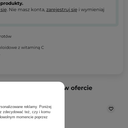
produkty.
 się
. Nie masz konta,
zarejestruj się
i wymieniaj
wrotów
oloidowe z witaminą C
T
produkty dostępne w ofercie
rsonalizowane reklamy. Poniżej
sz zdecydować też, czy i komu
 dowolnym momencie poprzez