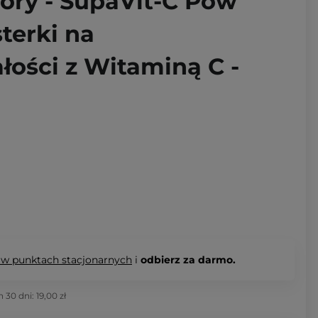
ory - SupaVit-C Pow
sterki na
łości z Witaminą C -
 w punktach stacjonarnych
i
odbierz za darmo.
h 30 dni:
19,00 zł