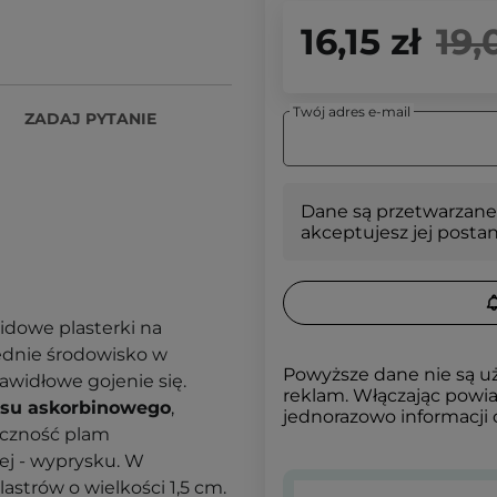
16,15 zł
19,
Twój adres e-mail
ZADAJ PYTANIE
Dane są przetwarzane
akceptujesz jej posta
idowe plasterki na
ednie środowisko w
Powyższe dane nie są u
awidłowe gojenie się.
reklam. Włączając powia
su askorbinowego
,
jednorazowo informacji
doczność plam
ej - wyprysku. W
astrów o wielkości 1,5 cm.