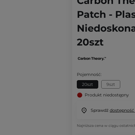
Carbon The
Patch - Pla
Niedoskona
20szt
Pojemność:
20szt
9szt
Produkt niedostępny
Sprawdź
dostępność
Najniższa cena w ciągu ostatnic