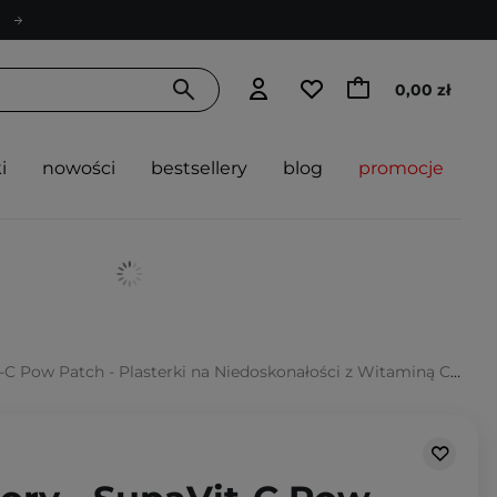
0,00 zł
i
nowości
bestsellery
blog
promocje
 Pow Patch - Plasterki na Niedoskonałości z Witaminą C - 20szt