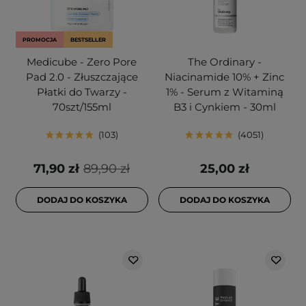
PROMOCJA
BESTSELLER
Medicube - Zero Pore
The Ordinary -
Pad 2.0 - Złuszczające
Niacinamide 10% + Zinc
Płatki do Twarzy -
1% - Serum z Witaminą
70szt/155ml
B3 i Cynkiem - 30ml
103
4051
71,90 zł
89,90 zł
25,00 zł
DODAJ DO KOSZYKA
DODAJ DO KOSZYKA