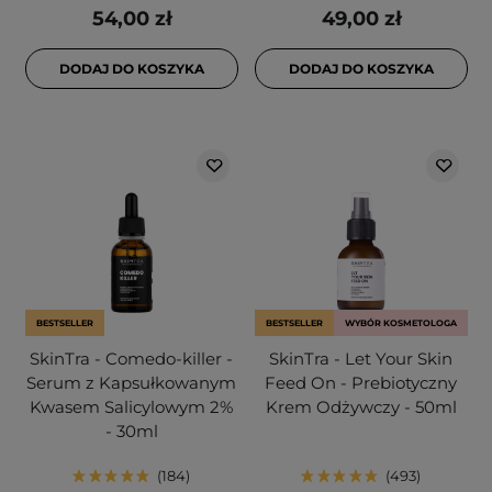
54,00 zł
49,00 zł
DODAJ DO KOSZYKA
DODAJ DO KOSZYKA
BESTSELLER
BESTSELLER
WYBÓR KOSMETOLOGA
SkinTra - Comedo-killer -
SkinTra - Let Your Skin
Serum z Kapsułkowanym
Feed On - Prebiotyczny
Kwasem Salicylowym 2%
Krem Odżywczy - 50ml
- 30ml
184
493