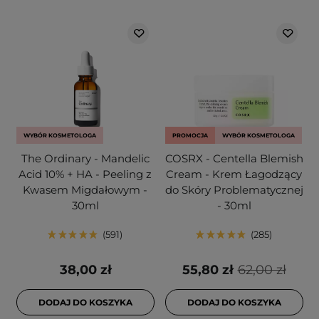
WYBÓR KOSMETOLOGA
PROMOCJA
WYBÓR KOSMETOLOGA
The Ordinary - Mandelic
COSRX - Centella Blemish
Acid 10% + HA - Peeling z
Cream - Krem Łagodzący
Kwasem Migdałowym -
do Skóry Problematycznej
30ml
- 30ml
591
285
38,00 zł
55,80 zł
62,00 zł
DODAJ DO KOSZYKA
DODAJ DO KOSZYKA