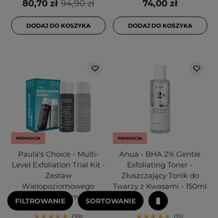
80,70 zł
94,90 zł
74,00 zł
DODAJ DO KOSZYKA
DODAJ DO KOSZYKA
PROMOCJA
PROMOCJA
Paula's Choice - Multi-
Anua - BHA 2% Gentle
Level Exfoliation Trial Kit -
Exfoliating Toner -
Zestaw
Złuszczający Tonik do
Wielopoziomowego
Twarzy z Kwasami - 150ml
Złuszczania - 30ml+30ml
FILTROWANIE
SORTOWANIE
39
15