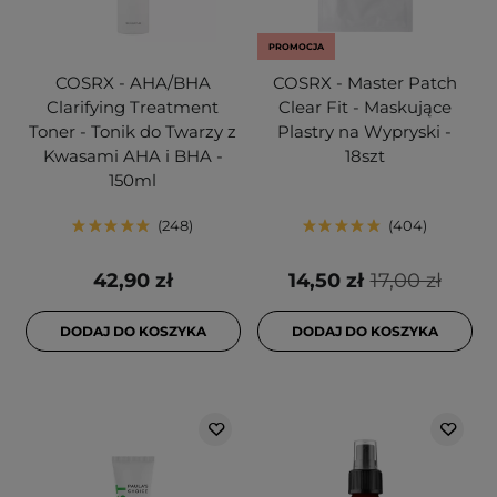
PROMOCJA
COSRX - AHA/BHA
COSRX - Master Patch
Clarifying Treatment
Clear Fit - Maskujące
Toner - Tonik do Twarzy z
Plastry na Wypryski -
Kwasami AHA i BHA -
18szt
150ml
248
404
42,90 zł
14,50 zł
17,00 zł
DODAJ DO KOSZYKA
DODAJ DO KOSZYKA