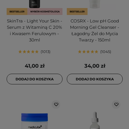
BESTSELLER
WYBÓR KOSMETOLOGA
BESTSELLER
SkinTra - Light Your Skin -
COSRX - Low pH Good
Serum z Witaminą C 20%
Morning Gel Cleanser -
i Kwasem Ferulowym -
Łagodny Żel do Mycia
30ml
Twarzy - 150ml
1013
1045
41,00 zł
34,00 zł
DODAJ DO KOSZYKA
DODAJ DO KOSZYKA