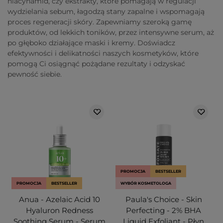
niacynamid, czy ekstrakty, które pomagają w regulacji
wydzielania sebum, łagodzą stany zapalne i wspomagają
proces regeneracji skóry. Zapewniamy szeroką gamę
produktów, od lekkich toników, przez intensywne serum, aż
po głęboko działające maski i kremy. Doświadcz
efektywności i delikatności naszych kosmetyków, które
pomogą Ci osiągnąć pożądane rezultaty i odzyskać
pewność siebie.
PROMOCJA
BESTSELLER
PROMOCJA
BESTSELLER
WYBÓR KOSMETOLOGA
Anua - Azelaic Acid 10
Paula's Choice - Skin
Hyaluron Redness
Perfecting - 2% BHA
Soothing Serum - Serum
Liquid Exfoliant - Płyn