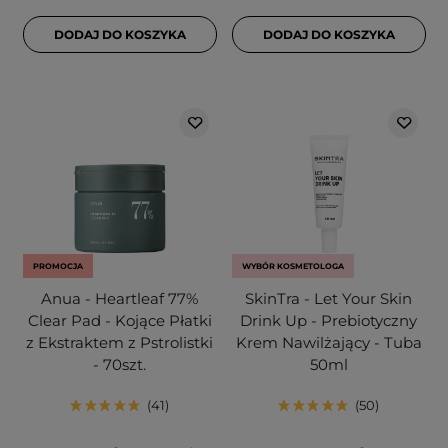
DODAJ DO KOSZYKA
DODAJ DO KOSZYKA
PROMOCJA
WYBÓR KOSMETOLOGA
Anua - Heartleaf 77%
SkinTra - Let Your Skin
Clear Pad - Kojące Płatki
Drink Up - Prebiotyczny
z Ekstraktem z Pstrolistki
Krem Nawilżający - Tuba
- 70szt.
50ml
41
50