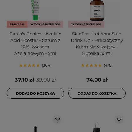
PROMOCJA
WYBÓR KOSMETOLOGA
WYBÓR KOSMETOLOGA
Paula's Choice - Azelaic
SkinTra - Let Your Skin
Acid Booster - Serum z
Drink Up - Prebiotyczny
10% Kwasem
Krem Nawilżający -
Azelainowym - 5ml
Butelka 50ml
304
418
37,10 zł
39,00 zł
74,00 zł
DODAJ DO KOSZYKA
DODAJ DO KOSZYKA