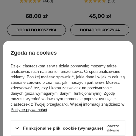
468
90
68,00 zł
45,00 zł
DODAJ DO KOSZYKA
DODAJ DO KOSZYKA
Zgoda na cookies
Dzięki ciasteczkom serwis działa poprawnie; możemy także
analizować ruch na stronie i prezentować Ci spersonalizowane
reklamy. Poniżej możesz sprawdzić, jakie dane i w jakim celu są
zbierane zarówno przez nas, jak i naszych partnerów. Możesz
zdecydować też, czy i komu zezwalasz na przetwarzanie
danych (poza wymaganymi danymi funkcjonalnymi). Zgodę
możesz wycofać w dowolnym momencie poprzez usunięcie
PROMOCJA
BESTSELLER
PROMOCJA
ciasteczek z Twojej przeglądarki. Więcej informacji znajdziesz w
SKIN1004 - Madagascar
COSRX - Salicylic Acid
Polityce prywatności
.
Centella Poremizing
Daily Gentle Cleanser -
Quick Clay Stick Mask -
Pianka Myjąca do Twarzy
Zawsze
Funkcjonalne pliki cookie (wymagane)
Maska w Sztyfcie z Glinką
z Kwasem Salicylowym -
aktywne