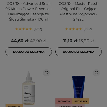
COSRX - Advanced Snail
COSRX - Master Patch
96 Mucin Power Essence -
Original Fit - Gojące
Nawilżająca Esencja ze
Plastry na Wypryski -
Śluzu Ślimaka - 100ml
24szt.
1733
1322
44,60 zł
46,90 zł
11,10 zł
13,90 zł
DODAJ DO KOSZYKA
DODAJ DO KOSZYKA
PROMOCJA
BESTSELLER