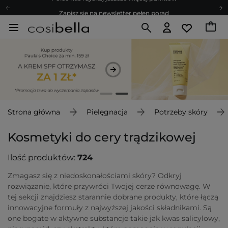
Zapisz się na newsletter pełen porad
Bezpłatne konsultacje kosmetologiczne
Z nami to możliwe! Realizacja zamówienia do 24h.
Poleć nas i zyskaj jeszcze więcej punktów
Zapisz się na newsletter pełen porad
Strona główna
Pielęgnacja
Potrzeby skóry
Kosmetyki do cery trądzikowej
Ilość produktów:
724
Zmagasz się z niedoskonałościami skóry? Odkryj
rozwiązanie, które przywróci Twojej cerze równowagę. W
tej sekcji znajdziesz starannie dobrane produkty, które łączą
innowacyjne formuły z najwyższej jakości składnikami. Są
one bogate w aktywne substancje takie jak kwas salicylowy,