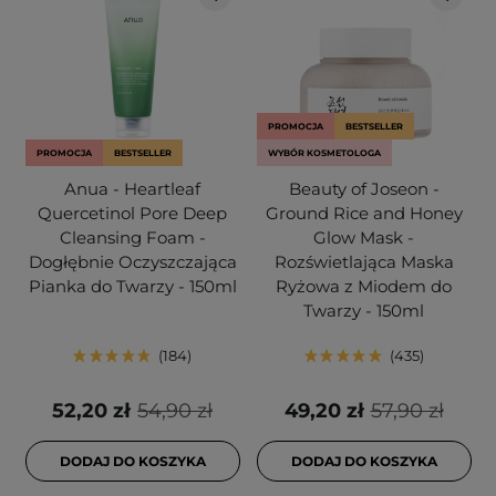
PROMOCJA
BESTSELLER
PROMOCJA
BESTSELLER
WYBÓR KOSMETOLOGA
Anua - Heartleaf
Beauty of Joseon -
Quercetinol Pore Deep
Ground Rice and Honey
Cleansing Foam -
Glow Mask -
Dogłębnie Oczyszczająca
Rozświetlająca Maska
Pianka do Twarzy - 150ml
Ryżowa z Miodem do
Twarzy - 150ml
184
435
52,20 zł
54,90 zł
49,20 zł
57,90 zł
DODAJ DO KOSZYKA
DODAJ DO KOSZYKA