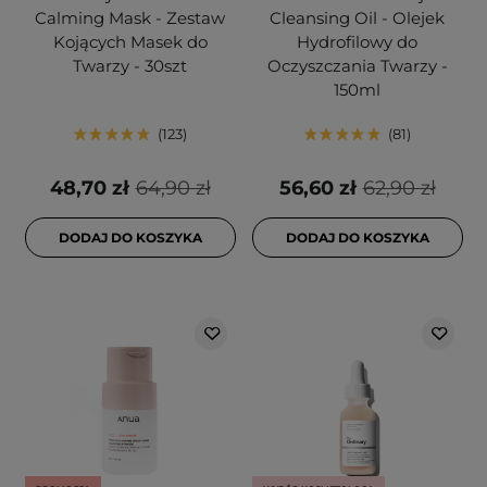
Calming Mask - Zestaw
Cleansing Oil - Olejek
Kojących Masek do
Hydrofilowy do
Twarzy - 30szt
Oczyszczania Twarzy -
150ml
123
81
48,70 zł
64,90 zł
56,60 zł
62,90 zł
DODAJ DO KOSZYKA
DODAJ DO KOSZYKA