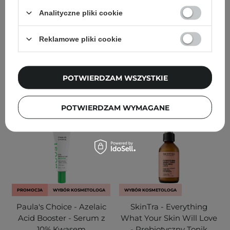
- 27g
150ml
Analityczne pliki cookie
104
345
Reklamowe pliki cookie
81,80 zł
109,00 zł
39,10 zł
46,00 zł
DODAJ DO KOSZYKA
DODAJ DO KOSZYKA
POTWIERDZAM WSZYSTKIE
POTWIERDZAM WYMAGANE
PROMOCJA
WYBÓR KOSMETOLOGA
WYBÓR KOSMETOLOGA
Paula's Choice - Azelaic
SkinTra - Everything
Acid Booster - Serum z
What Your Skin Will Love
10% Kwasem
- Prebiotyczny Tonik