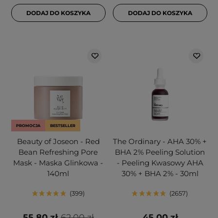
DODAJ DO KOSZYKA
DODAJ DO KOSZYKA
PROMOCJA
BESTSELLER
Beauty of Joseon - Red
The Ordinary - AHA 30% +
Bean Refreshing Pore
BHA 2% Peeling Solution
Mask - Maska Glinkowa -
- Peeling Kwasowy AHA
140ml
30% + BHA 2% - 30ml
399
2657
55,80 zł
62,00 zł
45,00 zł