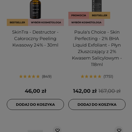
PROMOCJA
BESTSELLER
BESTSELLER
WYBÓR KOSMETOLOGA
WYBÓR KOSMETOLOGA
SkinTra - Destructor -
Paula's Choice - Skin
Całoroczny Peeling
Perfecting - 2% BHA
Kwasowy 24% - 30ml
Liquid Exfoliant - Płyn
Złuszczający z 2%
Kwasem Salicylowym -
118ml
849
1751
46,00 zł
142,00 zł
167,00 zł
DODAJ DO KOSZYKA
DODAJ DO KOSZYKA