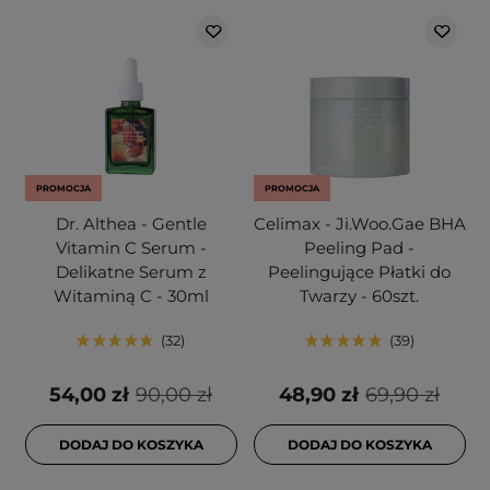
PROMOCJA
PROMOCJA
Dr. Althea - Gentle
Celimax - Ji.Woo.Gae BHA
Vitamin C Serum -
Peeling Pad -
Delikatne Serum z
Peelingujące Płatki do
Witaminą C - 30ml
Twarzy - 60szt.
32
39
54,00 zł
90,00 zł
48,90 zł
69,90 zł
DODAJ DO KOSZYKA
DODAJ DO KOSZYKA