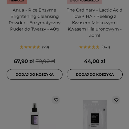
PROMOCJA
WYBÓR KOSMETOLOGA
Anua - Rice Enzyme
The Ordinary - Lactic Acid
Brightening Cleansing
10% + HA - Peeling z
Powder - Enzymatyczny
Kwasem Mlekowym i
Puder do Twarzy - 40g
Kwasem Hialuronowym -
30ml
79
841
67,90 zł
79,90 zł
44,00 zł
DODAJ DO KOSZYKA
DODAJ DO KOSZYKA