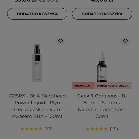
DODAJ DO KOSZYKA
DODAJ DO KOSZYKA
PROMOCJA
WYBÓR KOSMETOLOGA
COSRX - BHA Blackhead
Geek & Gorgeous - B-
Power Liquid - Płyn
Bomb - Serum z
Przeciw Zaskórnikom z
Niacynamidem 10% -
Kwasem BHA - 100ml
30ml
239
181