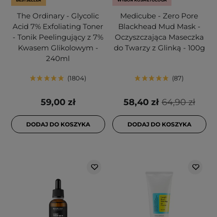
BESTSELLER
WYBÓR KOSMETOLOGA
The Ordinary - Glycolic
Medicube - Zero Pore
Acid 7% Exfoliating Toner
Blackhead Mud Mask -
- Tonik Peelingujący z 7%
Oczyszczająca Maseczka
Kwasem Glikolowym -
do Twarzy z Glinką - 100g
240ml
1804
87
59,00 zł
58,40 zł
64,90 zł
DODAJ DO KOSZYKA
DODAJ DO KOSZYKA