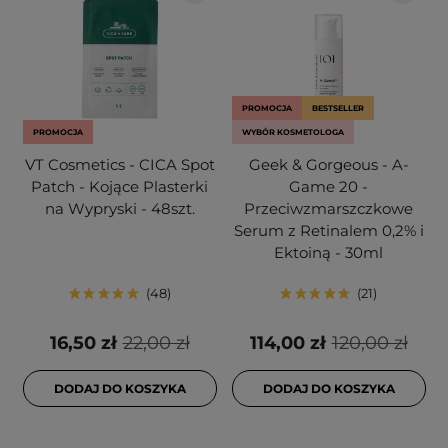
PROMOCJA
BESTSELLER
PROMOCJA
WYBÓR KOSMETOLOGA
VT Cosmetics - CICA Spot
Geek & Gorgeous - A-
Patch - Kojące Plasterki
Game 20 -
na Wypryski - 48szt.
Przeciwzmarszczkowe
Serum z Retinalem 0,2% i
Ektoiną - 30ml
48
21
16,50 zł
22,00 zł
114,00 zł
120,00 zł
DODAJ DO KOSZYKA
DODAJ DO KOSZYKA