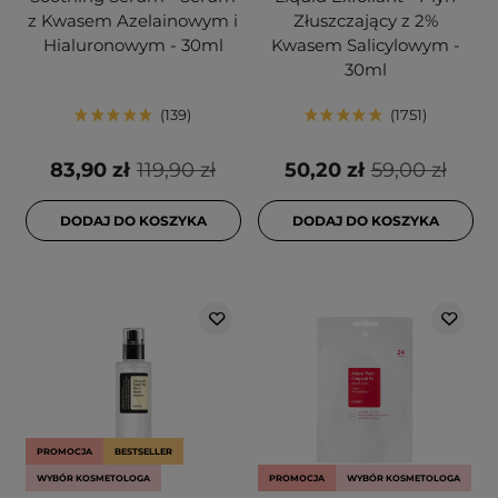
z Kwasem Azelainowym i
Złuszczający z 2%
Hialuronowym - 30ml
Kwasem Salicylowym -
30ml
139
1751
83,90 zł
119,90 zł
50,20 zł
59,00 zł
DODAJ DO KOSZYKA
DODAJ DO KOSZYKA
PROMOCJA
BESTSELLER
WYBÓR KOSMETOLOGA
PROMOCJA
WYBÓR KOSMETOLOGA