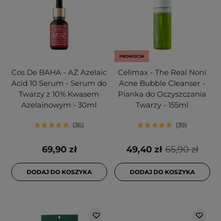
PROMOCJA
Cos De BAHA - AZ Azelaic
Celimax - The Real Noni
Acid 10 Serum - Serum do
Acne Bubble Cleanser -
Twarzy z 10% Kwasem
Pianka do Oczyszczania
Azelainowym - 30ml
Twarzy - 155ml
36
39
69,90 zł
49,40 zł
65,90 zł
DODAJ DO KOSZYKA
DODAJ DO KOSZYKA