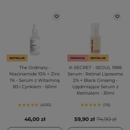
BESTSELLER
PROMOCJA
BESTSELLER
The Ordinary -
K-SECRET - SEOUL 1988
Niacinamide 10% + Zinc
Serum : Retinal Liposome
1% - Serum z Witaminą
2% + Black Ginseng -
B3 i Cynkiem - 60ml
Ujędrniające Serum z
Retinalem - 30ml
4051
115
46,00 zł
59,90 zł
74,90 zł