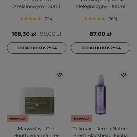
Azelainowym - 30ml
Pielęgnacyjny - 100ml
304
666
168,30 zł
198,00 zł
87,00 zł
DODAJ DO KOSZYKA
DODAJ DO KOSZYKA
PROMOCJA
PROMOCJA
Mary&May - Cica
Celimax - Derma Nature
Houttuynia Tea Tree
Fresh Blackhead Jojoba