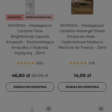
PROMOCJA
WYBÓR KOSMETOLOGA
SKIN1004 - Madagascar
SKIN1004 - Madagascar
Centella Tone
Centella Watergel Sheet
Brightening Capsule
Ampoule Mask -
Ampoule - Rozświetlająca
Hydrożelowa Maska w
Ampułka z Wąkrotą
Płachcie do Twarzy - 25ml
Azjatycką - 30ml
235
118
46,80 zł
55,00 zł
14,00 zł
DODAJ DO KOSZYKA
DODAJ DO KOSZYKA