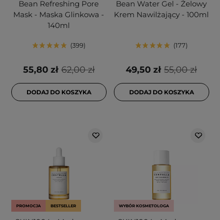
Bean Refreshing Pore
Bean Water Gel - Żelowy
Mask - Maska Glinkowa -
Krem Nawilżający - 100ml
140ml
399
177
55,80 zł
62,00 zł
49,50 zł
55,00 zł
DODAJ DO KOSZYKA
DODAJ DO KOSZYKA
PROMOCJA
BESTSELLER
WYBÓR KOSMETOLOGA