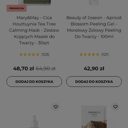
PROMOCJA
Mary&May - Cica
Beauty of Joseon - Apricot
Houttuynia Tea Tree
Blossom Peeling Gel -
Calming Mask - Zestaw
Morelowy Żelowy Peeling
Kojących Masek do
Do Twarzy - 100ml
Twarzy - 30szt
123
121
48,70 zł
64,90 zł
42,90 zł
DODAJ DO KOSZYKA
DODAJ DO KOSZYKA