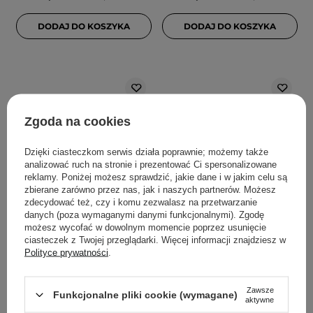
DODAJ DO KOSZYKA
DODAJ DO KOSZYKA
Zgoda na cookies
Dzięki ciasteczkom serwis działa poprawnie; możemy także
analizować ruch na stronie i prezentować Ci spersonalizowane
reklamy. Poniżej możesz sprawdzić, jakie dane i w jakim celu są
zbierane zarówno przez nas, jak i naszych partnerów. Możesz
PROMOCJA
WYBÓR KOSMETOLOGA
WYBÓR KOSMETOLOGA
zdecydować też, czy i komu zezwalasz na przetwarzanie
SKIN1004 - Madagascar
BasicLab - Famillias -
danych (poza wymaganymi danymi funkcjonalnymi). Zgodę
Centella Tone
Nawilżający Krem do
możesz wycofać w dowolnym momencie poprzez usunięcie
ciasteczek z Twojej przeglądarki. Więcej informacji znajdziesz w
Brightening Capsule
Twarzy Lekka
Polityce prywatności
.
Ampoule - Rozświetlająca
Konsystencja - 75ml
Ampułka z Wąkrotą
Azjatycką - 100ml
Zawsze
Funkcjonalne pliki cookie (wymagane)
aktywne