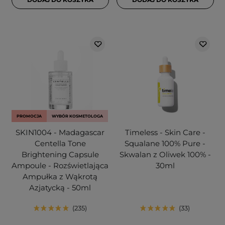
PROMOCJA
WYBÓR KOSMETOLOGA
SKIN1004 - Madagascar
Timeless - Skin Care -
Centella Tone
Squalane 100% Pure -
Brightening Capsule
Skwalan z Oliwek 100% -
Ampoule - Rozświetlająca
30ml
Ampułka z Wąkrotą
Azjatycką - 50ml
235
33