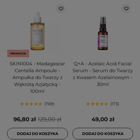
PROMOCJA
SKIN1004 - Madagascar
Q+A - Azelaic Acid Facial
Centella Ampoule -
Serum - Serum do Twarzy
Ampułka do Twarzy z
z Kwasem Azelainowym -
Wąkrotą Azjatycką -
30ml
100ml
769
173
96,80 zł
129,00 zł
49,00 zł
DODAJ DO KOSZYKA
DODAJ DO KOSZYKA