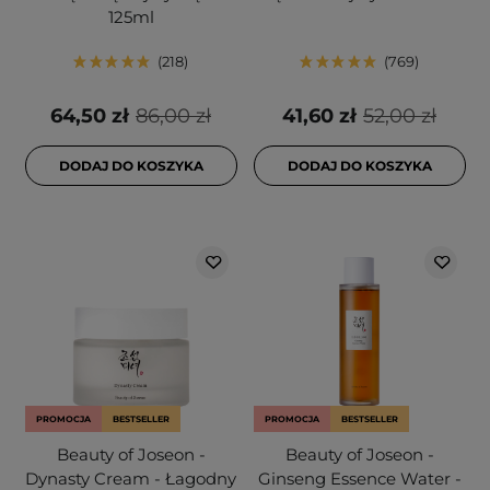
125ml
218
769
64,50 zł
86,00 zł
41,60 zł
52,00 zł
DODAJ DO KOSZYKA
DODAJ DO KOSZYKA
PROMOCJA
BESTSELLER
PROMOCJA
BESTSELLER
Beauty of Joseon -
Beauty of Joseon -
Dynasty Cream - Łagodny
Ginseng Essence Water -