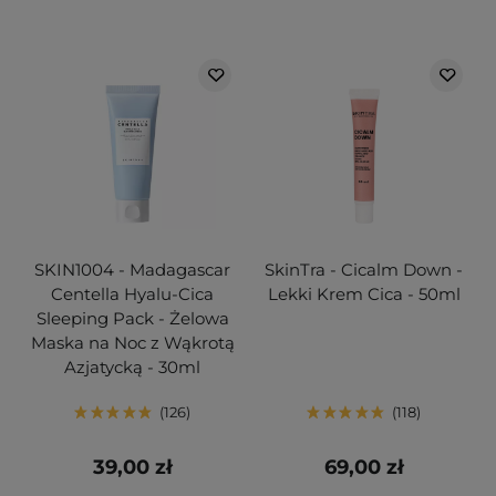
SKIN1004 - Madagascar
SkinTra - Cicalm Down -
Centella Hyalu-Cica
Lekki Krem Cica - 50ml
Sleeping Pack - Żelowa
Maska na Noc z Wąkrotą
Azjatycką - 30ml
126
118
39,00 zł
69,00 zł