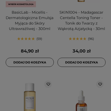
WYBÓR KOSMETOLOGA
BasicLab - Micellis -
SKIN1004 - Madagascar
Dermatologiczna Emulsja
Centella Toning Toner -
Myjąca do Skóry
Tonik do Twarzy z
Ultrawrażliwej - 300ml
Wąkrotą Azjatycką - 30ml
59
96
84,90 zł
34,00 zł
DODAJ DO KOSZYKA
DODAJ DO KOSZYKA