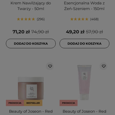
Krem Nawilżający do
Esencjonalna Woda z
Twarzy - 50ml
Żeń-Szeniem - 150ml
296
468
71,20 zł
74,90 zł
49,20 zł
57,90 zł
DODAJ DO KOSZYKA
DODAJ DO KOSZYKA
PROMOCJA
BESTSELLER
PROMOCJA
Beauty of Joseon - Red
Beauty of Joseon - Red