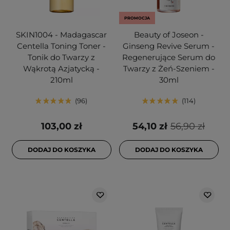
PROMOCJA
SKIN1004 - Madagascar
Beauty of Joseon -
Centella Toning Toner -
Ginseng Revive Serum -
Tonik do Twarzy z
Regenerujące Serum do
Wąkrotą Azjatycką -
Twarzy z Żeń-Szeniem -
210ml
30ml
96
114
103,00 zł
54,10 zł
56,90 zł
DODAJ DO KOSZYKA
DODAJ DO KOSZYKA