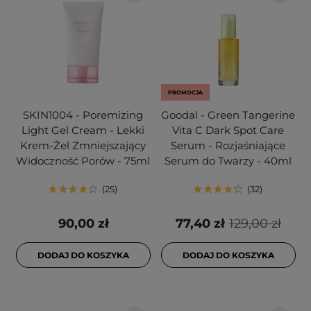
PROMOCJA
SKIN1004 - Poremizing
Goodal - Green Tangerine
Light Gel Cream - Lekki
Vita C Dark Spot Care
Krem-Żel Zmniejszający
Serum - Rozjaśniające
Widoczność Porów - 75ml
Serum do Twarzy - 40ml
25
32
90,00 zł
77,40 zł
129,00 zł
DODAJ DO KOSZYKA
DODAJ DO KOSZYKA