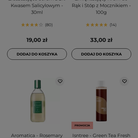
Kwasem Salicylowym -
Rąk i Stóp z Mocznikiem -
30ml
100g
80
14
19,00 zł
33,00 zł
DODAJ DO KOSZYKA
DODAJ DO KOSZYKA
PROMOCJA
Aromatica - Rosemary
Isntree - Green Tea Fresh