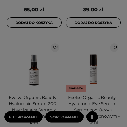
65,00 zł
39,00 zł
DODAJ DO KOSZYKA
DODAJ DO KOSZYKA
PROMOCJA
Evolve Organic Beauty -
Evolve Organic Beauty -
Hyaluronic Serum 200 -
Hyaluronic Eye Serum -
Nawilżające Serum z
Serum pod Oczy z
Kwasem Hialuronowym -
Kwasem Hialuronowym -
FILTROWANIE
SORTOWANIE
30ml
10ml