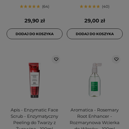
64
40
29,90 zł
29,00 zł
DODAJ DO KOSZYKA
DODAJ DO KOSZYKA
Apis - Enzymatic Face
Aromatica - Rosemary
Scrub - Enzymatyczny
Root Enhancer -
Peeling do Twarzy z
Rozmarynowa Wcierka
Żurawiną - 100ml
do Włosów - 100ml