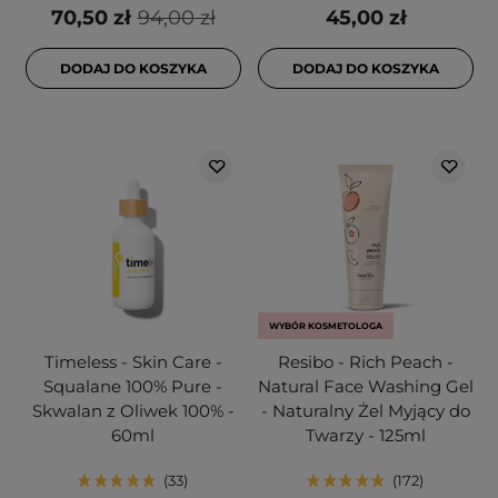
70,50 zł
94,00 zł
45,00 zł
DODAJ DO KOSZYKA
DODAJ DO KOSZYKA
WYBÓR KOSMETOLOGA
Timeless - Skin Care -
Resibo - Rich Peach -
Squalane 100% Pure -
Natural Face Washing Gel
Skwalan z Oliwek 100% -
- Naturalny Żel Myjący do
60ml
Twarzy - 125ml
33
172