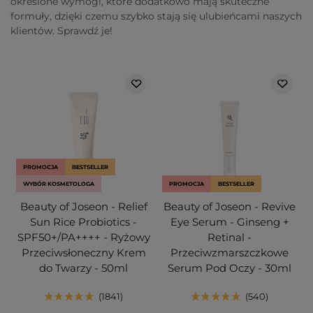
określone wymogi, które dodatkowo mają skuteczne
formuły, dzięki czemu szybko stają się ulubieńcami naszych
klientów. Sprawdź je!
PROMOCJA
BESTSELLER
WYBÓR KOSMETOLOGA
PROMOCJA
BESTSELLER
Beauty of Joseon - Relief
Beauty of Joseon - Revive
Sun Rice Probiotics -
Eye Serum - Ginseng +
SPF50+/PA++++ - Ryżowy
Retinal -
Przeciwsłoneczny Krem
Przeciwzmarszczkowe
do Twarzy - 50ml
Serum Pod Oczy - 30ml
1841
540