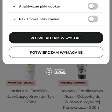
235
185
Analityczne pliki cookie
111,20 zł
139,00 zł
39,90 zł
Reklamowe pliki cookie
DODAJ DO KOSZYKA
DODAJ DO KOSZYKA
POTWIERDZAM WSZYSTKIE
POTWIERDZAM WYMAGANE
WYBÓR KOSMETOLOGA
WYBÓR KOSMETOLOGA
BasicLab - Famillias -
Anwen - Emolientowa
Nawilżający Krem do Rąk
Róża - Odżywka do
- 75ml
Włosów o Wysokiej
Porowatości - 200ml