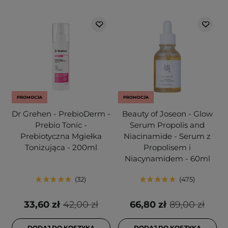
PROMOCJA
PROMOCJA
Dr Grehen - PrebioDerm -
Beauty of Joseon - Glow
Prebio Tonic -
Serum Propolis and
Prebiotyczna Mgiełka
Niacinamide - Serum z
Tonizująca - 200ml
Propolisem i
Niacynamidem - 60ml
32
475
33,60 zł
42,00 zł
66,80 zł
89,00 zł
DODAJ DO KOSZYKA
DODAJ DO KOSZYKA