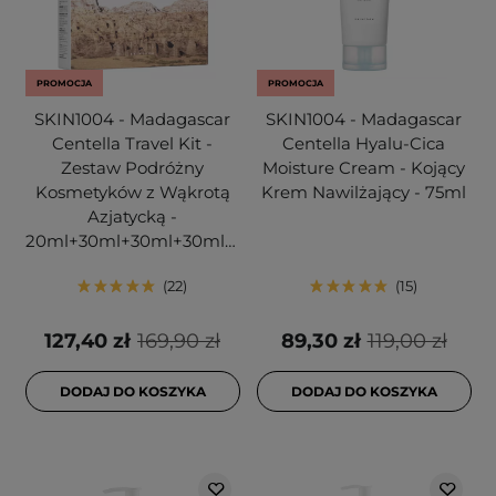
PROMOCJA
PROMOCJA
SKIN1004 - Madagascar
SKIN1004 - Madagascar
Centella Travel Kit -
Centella Hyalu-Cica
Zestaw Podróżny
Moisture Cream - Kojący
Kosmetyków z Wąkrotą
Krem Nawilżający - 75ml
Azjatycką -
20ml+30ml+30ml+30ml+30ml
22
15
127,40 zł
169,90 zł
89,30 zł
119,00 zł
DODAJ DO KOSZYKA
DODAJ DO KOSZYKA