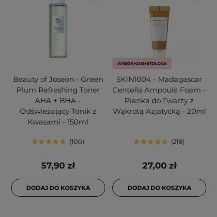
WYBÓR KOSMETOLOGA
Beauty of Joseon - Green
SKIN1004 - Madagascar
Plum Refreshing Toner
Centella Ampoule Foam -
AHA + BHA -
Pianka do Twarzy z
Odświeżający Tonik z
Wąkrotą Azjatycką - 20ml
Kwasami - 150ml
100
218
57,90 zł
27,00 zł
DODAJ DO KOSZYKA
DODAJ DO KOSZYKA