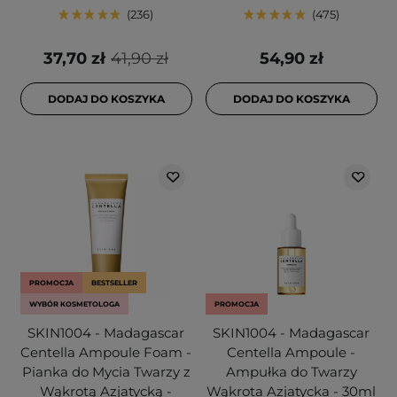
236
475
37,70 zł
41,90 zł
54,90 zł
DODAJ DO KOSZYKA
DODAJ DO KOSZYKA
PROMOCJA
BESTSELLER
WYBÓR KOSMETOLOGA
PROMOCJA
SKIN1004 - Madagascar
SKIN1004 - Madagascar
Centella Ampoule Foam -
Centella Ampoule -
Pianka do Mycia Twarzy z
Ampułka do Twarzy
Wąkrotą Azjatycką -
Wąkrota Azjatycka - 30ml