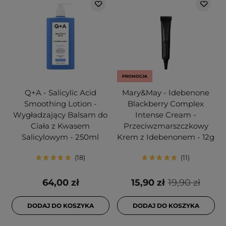
PROMOCJA
Q+A - Salicylic Acid
Mary&May - Idebenone
Smoothing Lotion -
Blackberry Complex
Wygładzający Balsam do
Intense Cream -
Ciała z Kwasem
Przeciwzmarszczkowy
Salicylowym - 250ml
Krem z Idebenonem - 12g
18
11
64,00 zł
15,90 zł
19,90 zł
DODAJ DO KOSZYKA
DODAJ DO KOSZYKA