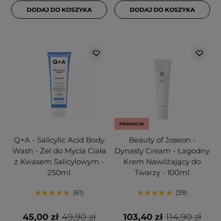
DODAJ DO KOSZYKA
DODAJ DO KOSZYKA
PROMOCJA
Q+A - Salicylic Acid Body
Beauty of Joseon -
Wash - Żel do Mycia Ciała
Dynasty Cream - Łagodny
z Kwasem Salicylowym -
Krem Nawilżający do
250ml
Twarzy - 100ml
61
39
45,00 zł
49,90 zł
103,40 zł
114,90 zł