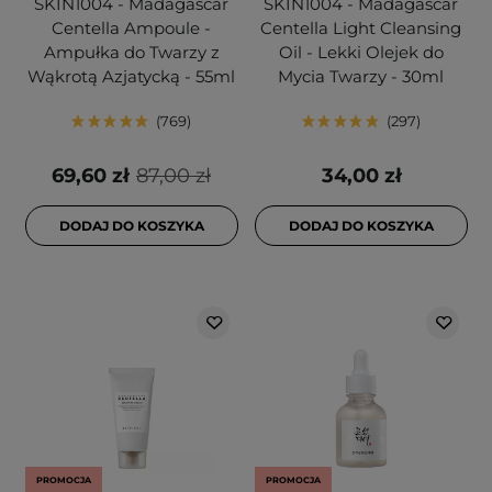
SKIN1004 - Madagascar
SKIN1004 - Madagascar
Centella Ampoule -
Centella Light Cleansing
Ampułka do Twarzy z
Oil - Lekki Olejek do
Wąkrotą Azjatycką - 55ml
Mycia Twarzy - 30ml
769
297
69,60 zł
87,00 zł
34,00 zł
DODAJ DO KOSZYKA
DODAJ DO KOSZYKA
PROMOCJA
PROMOCJA