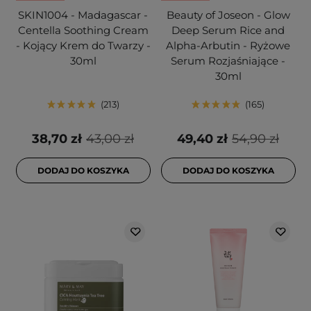
SKIN1004 - Madagascar -
Beauty of Joseon - Glow
Centella Soothing Cream
Deep Serum Rice and
- Kojący Krem do Twarzy -
Alpha-Arbutin - Ryżowe
30ml
Serum Rozjaśniające -
30ml
213
165
38,70 zł
43,00 zł
49,40 zł
54,90 zł
DODAJ DO KOSZYKA
DODAJ DO KOSZYKA