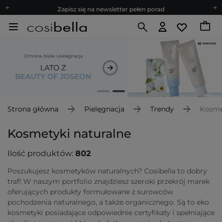
Zapisz się na newsletter pełen porad
Bezpłatne konsultacje kosmetologiczne
Z nami to możliwe! Realizacja zamówienia do 24h.
Poleć nas i zyskaj jeszcze więcej punktów
Zapisz się na newsletter pełen porad
Strona główna
Pielęgnacja
Trendy
Kosme
Kosmetyki naturalne
Ilość produktów:
802
Poszukujesz kosmetyków naturalnych? Cosibella to dobry
traf! W naszym portfolio znajdziesz szeroki przekrój marek
oferujących produkty formułowane z surowców
pochodzenia naturalnego, a także organicznego. Są to eko
kosmetyki posiadające odpowiednie certyfikaty i spełniające