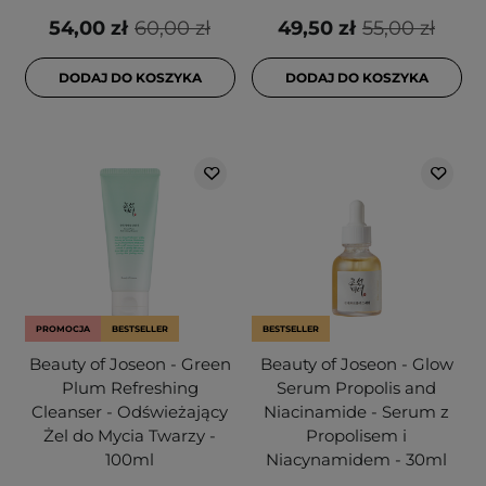
54,00 zł
60,00 zł
49,50 zł
55,00 zł
DODAJ DO KOSZYKA
DODAJ DO KOSZYKA
PROMOCJA
BESTSELLER
BESTSELLER
Beauty of Joseon - Green
Beauty of Joseon - Glow
Plum Refreshing
Serum Propolis and
Cleanser - Odświeżający
Niacinamide - Serum z
Żel do Mycia Twarzy -
Propolisem i
100ml
Niacynamidem - 30ml