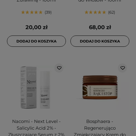
39
62
20,00 zł
68,00 zł
DODAJ DO KOSZYKA
DODAJ DO KOSZYKA
Nacomi - Next Level -
Bosphaera -
Salicylic Acid 2% -
Regenerująco
Złuszczające Serum z 2%
Zmiękczający Krem do