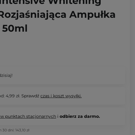
 Intensive Whitening
Rozjaśniająca Ampułka
- 50ml
zisiaj!
d: 4,99 zł.
Sprawdź
czas i koszt wysyłki.
 w punktach stacjonarnych
i
odbierz za darmo.
h 30 dni:
143,10 zł