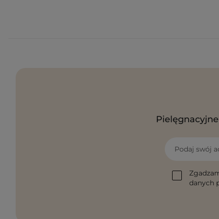
Pielęgnacyjne 
Podaj swój a
Zgadzam
danych p