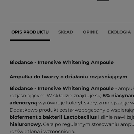
OPIS PRODUKTU
SKŁAD
OPINIE
EKOLOGIA
Biodance - Intensive Whitening Ampoule
Ampułka do twarzy o działaniu rozjaśniającym
Biodance - Intensive Whitening Ampoule
- ampuł
rozjaśniającym. W składzie znajduje się
5%
niacyna
adenozyną
wyrównuje koloryt skóry, zmniejszając 
Dodatkowo produkt został wzbogacony o wspierając
bioferment
z
bakterii Lactobacillus
i silnie nawilża
hialuronowy.
Cera po regularnym stosowaniu ampułk
rozświetlona i wzmocniona.