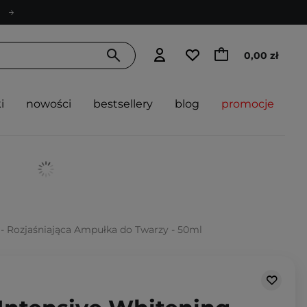
0,00 zł
i
nowości
bestsellery
blog
promocje
- Rozjaśniająca Ampułka do Twarzy - 50ml