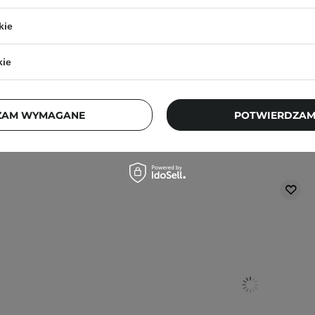
ajbardziej aktualne
41,90 zł
pytania?
Skontaktuj się z
59,90 zł
kie
kie
ZAM WYMAGANE
POTWIERDZAM
Klienci, którz