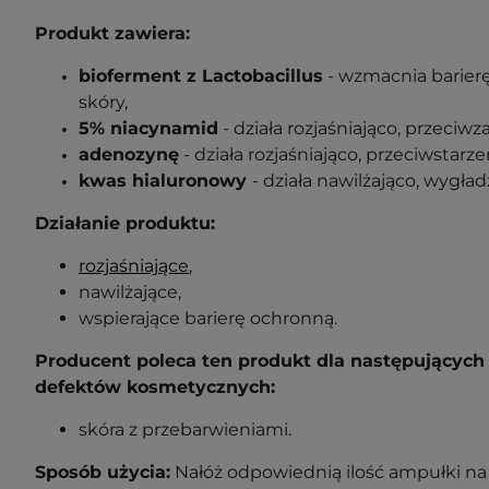
Produkt zawiera:
bioferment z Lactobacillus
- wzmacnia barier
skóry,
5% niacynamid
- działa rozjaśniająco, przeciwz
adenozynę
- działa rozjaśniająco, przeciwstarz
kwas hialuronowy
- działa nawilżająco, wygład
Działanie produktu:
rozjaśniające
,
nawilżające,
wspierające barierę ochronną.
Producent poleca ten produkt dla następujących 
defektów kosmetycznych:
skóra z przebarwieniami.
Sposób użycia:
Nałóż odpowiednią ilość ampułki na 