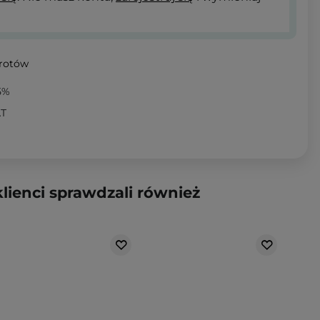
wrotów
5%
AT
klienci sprawdzali również