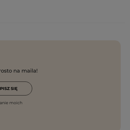
rosto na maila!
PISZ SIĘ
anie moich