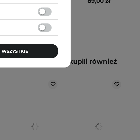
119,00 zł
89,00 zł
 WSZYSTKIE
y kupili ten produkt, kupili również