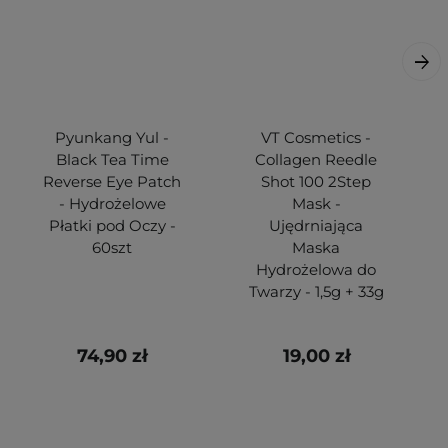
Pyunkang Yul -
VT Cosmetics -
Black Tea Time
Collagen Reedle
Reverse Eye Patch
Shot 100 2Step
- Hydrożelowe
Mask -
Płatki pod Oczy -
Ujędrniająca
60szt
Maska
Hydrożelowa do
Twarzy - 1,5g + 33g
74,90 zł
19,00 zł