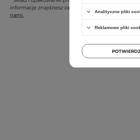
* Skład i opakowanie produktu mogą ulec zmianie. N
informacje znajdziesz zawsze na opakowaniu. Masz 
Analityczne pliki coo
nami.
Reklamowe pliki coo
POTWIERD