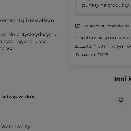
punkty na produkty.
ę ochronną i mikrobiom
Gwarancja i polityka z
apalnie, antyoksydacyjnie,
Ampułka z niacynamidem 
eniowo, regenerująco,
286,20 zł
/
100 ml
, w tym V
zająco.
ID towaru: 21605
Inni 
rodzajów skór i
skórę twarzy.