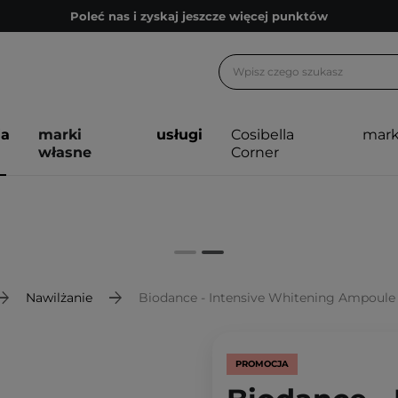
Poleć nas i zyskaj jeszcze więcej punktów
Zapisz się na newsletter pełen porad
Bezpłatne konsultacje kosmetologiczne
Z nami to możliwe! Realizacja zamówienia do 24h.
ja
marki
usługi
Cosibella
mark
Poleć nas i zyskaj jeszcze więcej punktów
własne
Corner
Zapisz się na newsletter pełen porad
Nawilżanie
Biodance - Intensive Whitening Ampoule 
PROMOCJA