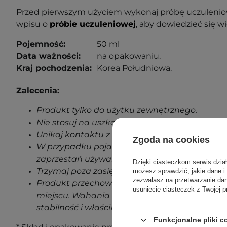
Przed pierwszym użyciem wykonaj próbę uczuleniow
wpisu o
próbie uczuleniowej
, aby dowiedzieć się wi
Pojemność:
50 ml
Data ważności:
na opakowaniu.
Kraj pochodzenia:
Korea Południowa.
Zalecenia:
Produkt tylko do użytku zewnętrznego.
Nie stosuj na uszkodzoną skórę.
Unikaj kontaktu z oczami.
Zgoda na cookies
W przypadku pojawienia się jakichkolwiek oz
zaprzestań używania produktu.
Dzięki ciasteczkom serwis dzia
Trzymaj poza zasięgiem dzieci.
możesz sprawdzić, jakie dane i
zezwalasz na przetwarzanie d
Produkt przechowuj w temperaturze pokojowe
usunięcie ciasteczek z Twojej p
miejscu. Wahania temperatur podczas transp
stabilność i właściwości produktu.
Funkcjonalne pliki 