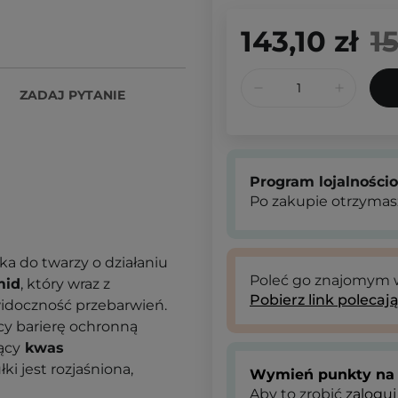
143,10 zł
1
ZADAJ PYTANIE
Program lojalności
Po zakupie otrzymas
ka do twarzy o działaniu
Poleć go znajomym
mid
, który wraz z
Pobierz link polecaj
widoczność przebarwień.
y barierę ochronną
jący
kwas
i jest rozjaśniona,
Wymień punkty na 
Aby to zrobić
zaloguj