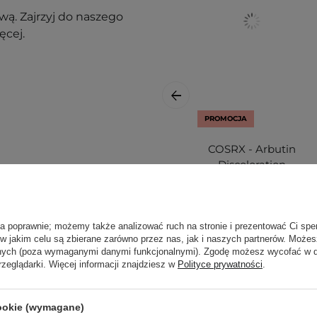
ą. Zajrzyj do naszego
ęcej.
PROMOCJA
COSRX - Arbutin
Discoloration
Hydrogel Mask -
Zestaw
nak podrażnienia,
Hydrożelowych
Masek
ła poprawnie; możemy także analizować ruch na stronie i prezentować Ci spe
 w jakim celu są zbierane zarówno przez nas, jak i naszych partnerów. Może
Rozjaśniających z
anych (poza wymaganymi danymi funkcjonalnymi). Zgodę możesz wycofać w
j, w zacienionym
Alfa-Arbutyną -
rzeglądarki. Więcej informacji znajdziesz w
Polityce prywatności
.
ortu nie wpłyną na
34gx3szt
cookie (wymagane)