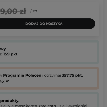
59,00 zł
/
szt.
DODAJ DO KOSZYKA
owy
z:
159
pkt.
 w
Programie Poleceń
i otrzymaj
357.75
pkt.
ący
produkty.
 się
. Nie masz konta,
zarejestruj się
i wymieniaj