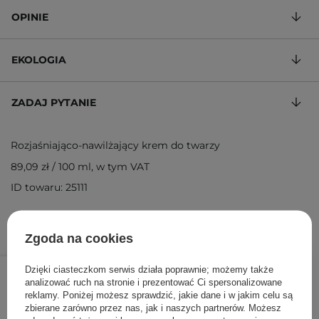
OPINIE
EKOLOGIA
ZADAJ PYTANIE
Rozjaśniająco-nawilżający krem do twarzy
89,09 zł
/
100 ml
, w tym VAT
ID towaru: 25111
Zgoda na cookies
49,00 zł
/
szt.
Dzięki ciasteczkom serwis działa poprawnie; możemy także
analizować ruch na stronie i prezentować Ci spersonalizowane
reklamy. Poniżej możesz sprawdzić, jakie dane i w jakim celu są
DODAJ DO KOSZYKA
zbierane zarówno przez nas, jak i naszych partnerów. Możesz