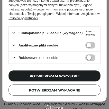
zdecydować też, czy i komu zezwalasz na przetwarzanie
danych (poza wymaganymi danymi funkcjonalnymi). Zgodę
możesz wycofać w dowolnym momencie poprzez usunięcie
Inni klienci sprawdzali również
ciasteczek z Twojej przeglądarki. Więcej informacji znajdziesz w
Polityce prywatności
.
Zawsze
Funkcjonalne pliki cookie (wymagane)
aktywne
Analityczne pliki cookie
Reklamowe pliki cookie
POTWIERDZAM WSZYSTKIE
POTWIERDZAM WYMAGANE
Bueno - Icheon Rice Core White Serum - Rozświetlające